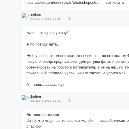
labs.adobe.com/downloads/photoshopcs6.html вот кстати
zarkua
22 марта 2012, 16:29
Блин… хочу хочу хочу!
А по поводу арта…
Ну я уверен что много всякого появилось, но по скольку
певую очередь предназначен для ретуши фото, и ролик, с
ореентирован на простого потребителя, а не на нас, по эт
прикольный пожилой чувак, ничего такого не упомянул)
А… сенкс за ссылку)
Zwitter
22 марта 2012, 18:31
Вот еще ссылочка.
За то, что «группа» теперь как «слой» — разработчикам 
спасибо!