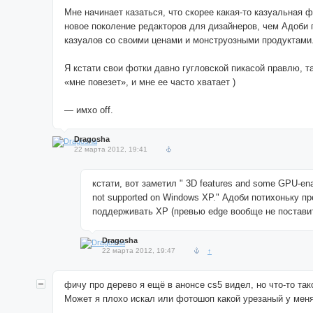
Мне начинает казаться, что скорее какая-то казуальная 
новое поколение редакторов для дизайнеров, чем Адоби 
казуалов со своими ценами и монструозными продуктами
Я кстати свои фотки давно гугловской пикасой правлю, т
«мне повезет», и мне ее часто хватает )
— имхо off.
Dragosha
22 марта 2012, 19:41
кстати, вот заметил " 3D features and some GPU-ena
not supported on Windows XP." Адоби потихоньку п
поддерживать XP (превью edge вообще не поставит
Dragosha
22 марта 2012, 19:47
↑
фичу про дерево я ещё в анонсе cs5 видел, но что-то так
Может я плохо искал или фотошоп какой урезаный у мен