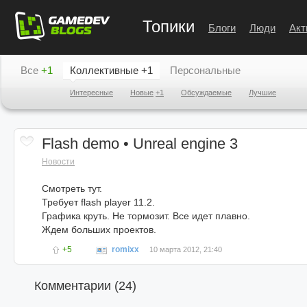
Топики
Блоги
Люди
Акт
Все
+1
Коллективные
+1
Персональные
Интересные
Новые
+1
Обсуждаемые
Лучшие
Flash demo • Unreal engine 3
Новости
Смотреть тут.
Требует flash player 11.2.
Графика круть. Не тормозит. Все идет плавно.
Ждем больших проектов.
+5
romixx
10 марта 2012, 21:40
Комментарии (
24
)