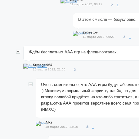
11 марта 2012, 00:17
↑
В этом смысле — безусловно.
Zebestov
11 марта 2012, 00:27
↑
Ждём бесплатных ААА игр на флеш-порталах.
Stranger087
10 марта 2012, 21:55
Очень сомнительно, что ААА игры будут абсолют
:) Максимум формальный «фрии-ту-плэй», но для 
игроку полюбой придётся на что-либо тратиться, а
разработка ААА проектов вероятнее всего себя про
(ИМХО)
Alxs
10 марта 2012, 23:15
↑