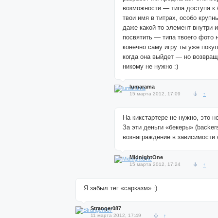
возможности — типа доступа к
твои имя в титрах, особо круп
даже какой-то элемент внутри и
посвятить — типа твоего фото на
конечно саму игру ты уже поку
когда она выйдет — но возвращ
никому не нужно :)
lumarama
15 марта 2012, 17:09
↑
На кикстартере не нужно, это н
За эти деньги «бекеры» (backer
вознаграждение в зависимости о
MidnightOne
15 марта 2012, 17:24
↑
Я забыл тег «сарказм» :)
Stranger087
11 марта 2012, 17:49
↑