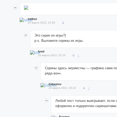
zarkua
10 марта 2012, 21:50
Это скрин из игры?)
p.s. Выложите скрины из игры.
bred
10 марта 2012, 22:15
↑
Скрины здесь неуместны — графика сама по
ряда вон».
Zebestov
10 марта 2012, 23:12
↑
Любой пост только выигрывает, если 
оформлен и подкреплен скриншотами. 
Eugene