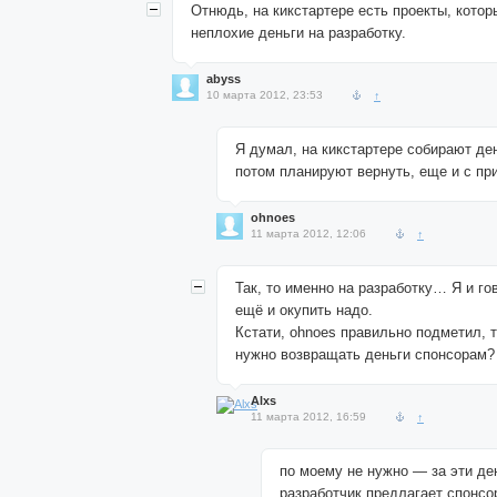
Отнюдь, на кикстартере есть проекты, кото
неплохие деньги на разработку.
abyss
10 марта 2012, 23:53
↑
Я думал, на кикстартере собирают де
потом планируют вернуть, еще и с пр
ohnoes
11 марта 2012, 12:06
↑
Так, то именно на разработку… Я и го
ещё и окупить надо.
Кстати, ohnoes правильно подметил, т
нужно возвращать деньги спонсорам?
Alxs
11 марта 2012, 16:59
↑
по моему не нужно — за эти де
разработчик предлагает спонсо