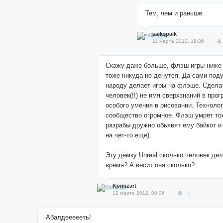
Тем, чем и раньше.
saikspaik
11 марта 2012, 19:36
Скажу даже больше, флэш игры ниже 
тоже никуда не денутся. Да сами поду
народу делает игры на флэше. Сделат
человек(!!) не имя сверхзнаний в про
особого умения в рисовании. Технолог
сообщество огромное. Флэш умрёт то
разрабы дружно обьявят ему байкот и
на чёт-то ещё)
Эту демку Unreal сколько человек дел
время? А весит она сколько?
Komizart
12 марта 2012, 00:26
↑
Абалдеееееть!