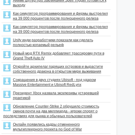
Аниме шутер про заклинания Spell Trigger готовится к
выходу
Как симулятор программирования и фермы выстрелил
на 39 000 процентов после полноценного релиза
Как симулятор программирования и фермы выстрелил
на 39 000 процентов после полноценного релиза
Unity инди разработчики показали как сделать
полностью копаемый рельеф
Новый мод RTX Remix добавляет трассировку пути в
Grand Theft Auto IV
Откройте архипелаг парящих островов и вырастите
собственного дракона в открытом мире выживания
Сокращения в двух студиях Ubisoft - под ударом
Massive Entertainment и Ubisoft RedLynx
Президент Xbox назвала эксклюзивы устаревшей
практикой
Обновление Counter-Strike 2 обрушило стоимость
скинов почти на два миллиарда - игроки спорят о
последствиях для рынка и обычных пользователей
Онлайн появились кадры отмененного
мультиплеерного проекта по God of War