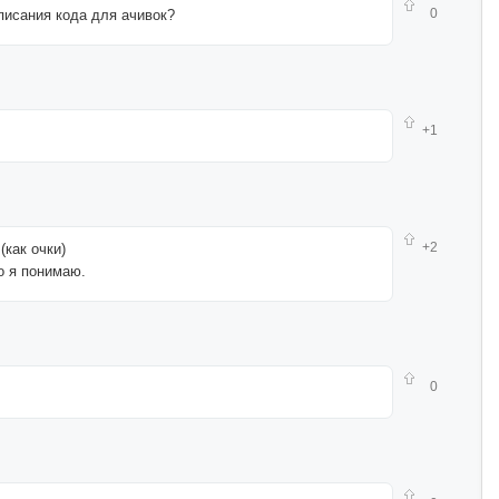
0
писания кода для ачивок?
+1
+2
(как очки)
о я понимаю.
0