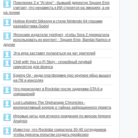
Поколение Z и "AI slop" - бывший директор Square Enix
считает, что ненависть к ИИ строится на эмоциях, а не
на логике
Hollow Knight Silksong в стиле Nintendo 64 глазами
разработчика Godot
Японские издатели требуют, чтобы Sora 2 прекратила
использовать их контент - Square Enix, Bandai Namco и
другие
Эта игра заставит полагаться на чат зрителей
Chill with You Lo-Fi Story - спокойный лоуфай
симулятор для фокуса
Egging On - инди платформер про хрупкое яйцо вышел
на ПК и консолях
Что происходит в Rockstar после задержки GTA 6 и
сокращений
Lost Lullabies The Orphanage Chronicles -
кооперативный хоррор о тайнах заброшенного приюта
Игровые хиты для второго рождения по версии Ampere
Analysis
Известно, что Rockstar сократила 30-40 сотрудников,
чтобы пресечь попытки создать профсоюз