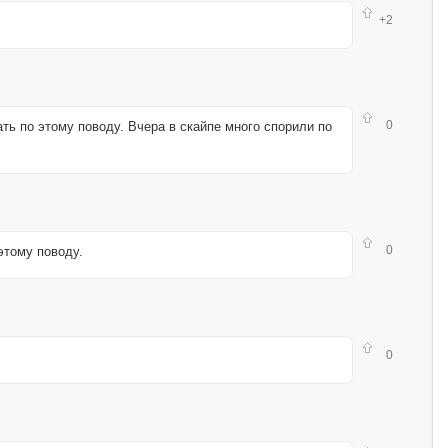
+2
0
ть по этому поводу. Вчера в скайпе много спорили по
0
этому поводу.
0