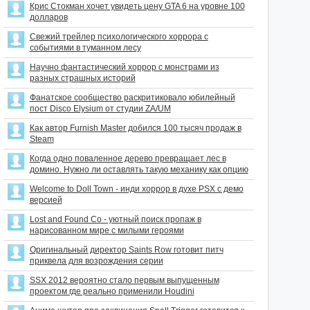
Крис Стокман хочет увидеть цену GTA 6 на уровне 100
долларов
Свежий трейлер психологического хоррора с
событиями в туманном лесу
Научно фантастический хоррор с монстрами из
разных страшных историй
Фанатское сообщество раскритиковало юбилейный
пост Disco Elysium от студии ZA/UM
Как автор Furnish Master добился 100 тысяч продаж в
Steam
Когда одно поваленное дерево превращает лес в
домино. Нужно ли оставлять такую механику как опцию
Welcome to Doll Town - инди хоррор в духе PSX с демо
версией
Lost and Found Co - уютный поиск пропаж в
нарисованном мире с милыми героями
Оригинальный директор Saints Row готовит питч
приквела для возрождения серии
SSX 2012 вероятно стало первым выпущенным
проектом где реально применили Houdini