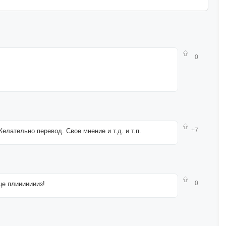
0
+7
елательно перевод. Свое мнение и т.д. и т.п.
0
це плиииииииз!