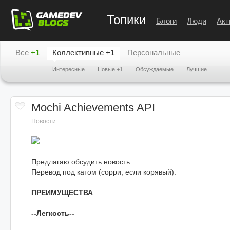
Топики
Блоги
Люди
Акт
Все
+1
Коллективные
+1
Персональные
Интересные
Новые
+1
Обсуждаемые
Лучшие
Mochi Achievements API
Новости
Предлагаю обсудить новость.
Перевод под катом (сорри, если корявый):
ПРЕИМУЩЕСТВА
--Легкость--