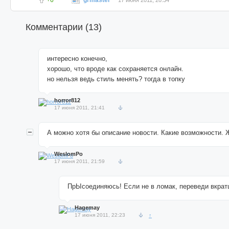
+6
grmaster
17 июня 2011, 20:34
Комментарии (
13
)
интересно конечно,
хорошо, что вроде как сохраняется онлайн.
но нельзя ведь стиль менять? тогда в топку
horror812
17 июня 2011, 21:41
А можно хотя бы описание новости. Какие возможности. Ж
WeslomPo
17 июня 2011, 21:59
ПрЫсоединяюсь! Если не в ломак, переведи вкрат
Hagemay
17 июня 2011, 22:23
↑