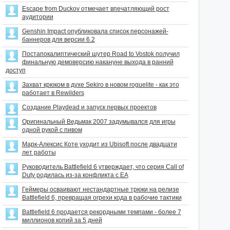
Escape from Duckov отмечает впечатляющий рост
аудитории
Genshin Impact опубликовала список персонажей-
баннеров для версии 6.2
Постапокалиптический шутер Road to Vostok получил
финальную демоверсию накануне выхода в ранний
доступ
Захват крюком в духе Sekiro в новом roguelite - как это
работает в Rewilders
Создание Playdead и запуск первых проектов
Оригинальный Ведьмак 2007 задумывался для игры
одной рукой с пивом
Марк-Алексис Коте уходит из Ubisoft после двадцати
лет работы
Руководитель Battlefield 6 утверждает, что серия Call of
Duty родилась из-за конфликта с EA
Геймеры осваивают нестандартные трюки на релизе
Battlefield 6, превращая огрехи кода в рабочие тактики
Battlefield 6 продается рекордными темпами - более 7
миллионов копий за 5 дней