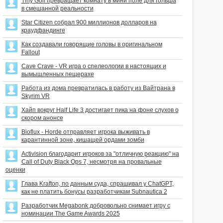
Tiny Golf превращает комнату в мини поле для гольфа
в смешанной реальности
Star Citizen собрал 900 миллионов долларов на
краудфандинге
Как создавали говорящие головы в оригинальном
Fallout
Cave Crave - VR игра о спелеологии в настоящих и
вымышленных пещерахе
Работа из дома превратилась в работу из Вайтрана в
Skyrim VR
Хайп вокруг Half Life 3 достигает пика на фоне слухов о
скором анонсе
Bioflux - Horde отправляет игрока выживать в
карантинной зоне, кишащей ордами зомби
Activision благодарит игроков за "отличную реакцию" на
Call of Duty Black Ops 7, несмотря на провальные
оценки
Глава Krafton, по данным суда, спрашивал у ChatGPT,
как не платить бонусы разработчикам Subnautica 2
Разработчик Megabonk добровольно снимает игру с
номинации The Game Awards 2025