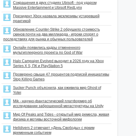
Сокращения в двух студиях Ubisoft - под ударом
Massive Entertainment и Ubisoft RedLynx
Президент Xbox назвала эксклюзивы устаревшей
практикой
Обновление Counter-Strike 2 обрушило стоимость
скинов почти на два миллиарда - игроки спорят о
последствиях для рынка и обычных пользователей
Онлайн появились кадры отмененного
мультиплеерного проекта по God of War
Halo Campaign Evolved выходит в 2026 году на Xbox
Series X S, ПК и PlayStation 5
Проверено свыше 47 процентов подписей инициативы
Stop Killing Games
Sucker Punch объяснила, как оживила мир Ghost of
Yotei
Mik - научно-фантастический платформер об
исследовании заброшенной мегаструктуры на Unity
Мир Of Peaks and Tides - открытый мир ремесла, живая
физика и мотивы восточной мифологии
Helldivers 2 отмечает «День Свободы» с ярким
временным событием