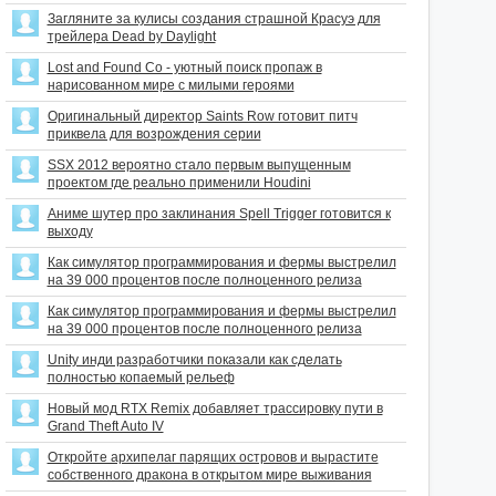
Загляните за кулисы создания страшной Красуэ для
трейлера Dead by Daylight
Lost and Found Co - уютный поиск пропаж в
нарисованном мире с милыми героями
Оригинальный директор Saints Row готовит питч
приквела для возрождения серии
SSX 2012 вероятно стало первым выпущенным
проектом где реально применили Houdini
Аниме шутер про заклинания Spell Trigger готовится к
выходу
Как симулятор программирования и фермы выстрелил
на 39 000 процентов после полноценного релиза
Как симулятор программирования и фермы выстрелил
на 39 000 процентов после полноценного релиза
Unity инди разработчики показали как сделать
полностью копаемый рельеф
Новый мод RTX Remix добавляет трассировку пути в
Grand Theft Auto IV
Откройте архипелаг парящих островов и вырастите
собственного дракона в открытом мире выживания