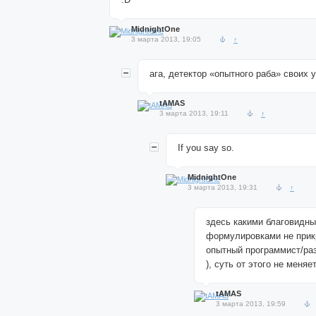
MidnightOne
3 марта 2013, 19:05
↑
ага, детектор «опытного раба» своих у
tAMAS
3 марта 2013, 19:11
↑
If you say so.
MidnightOne
3 марта 2013, 19:31
↑
здесь какими благовидн
формулировками не прик
опытный программист/раз
), суть от этого не меняет
tAMAS
3 марта 2013, 19:59