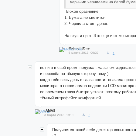
черными чернилами на белой бума
Плохое сравнение.
1. Бумага не светится.
2. Чернила стоят денег.
На вкус и цвет. Это еще и от монитора
MidnightOne
6 марта 2013, 00:37
↑
вот и я в своё время подумал: «а зачем издеватьс
и перешёл на тёмную
сторону
тему )
когда тебе весь день в глаза светит сначала прос
монитора, а позже лампа подсветки LCD монитора (
со временем глаза быстро устают. поэтому работат
тёмный интрефейсе комфортней.
tAMAS
3 марта 2013, 19:02
↑
Получается такой себе детектор «опытного 
:D