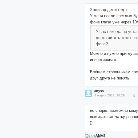
Холивар детектед )
У меня после светлых бу
фоне глаза уже через 10
У вас никогда не уста
долго читать текст на
фоне?
Можно и нужно приглуша
инвертировать.
Вобщем сторонникам све
друг друга не понять.
abyss
3 марта 2013, 20:29
не спорю. возможно ком
выжигать сетчатку равн
))
tAMAS