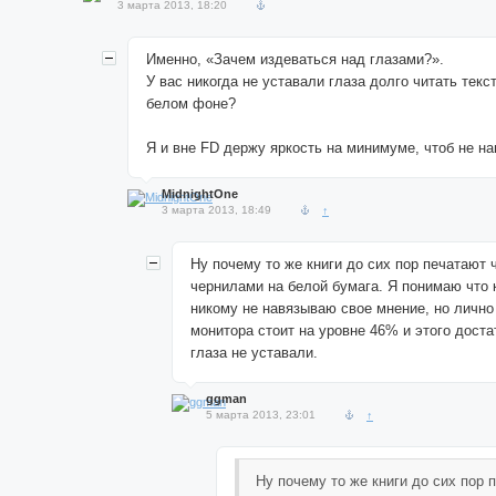
3 марта 2013, 18:20
Именно, «Зачем издеваться над глазами?».
У вас никогда не уставали глаза долго читать текс
белом фоне?
Я и вне FD держу яркость на минимуме, чтоб не на
MidnightOne
3 марта 2013, 18:49
↑
Ну почему то же книги до сих пор печатают
чернилами на белой бумага. Я понимаю что 
никому не навязываю свое мнение, но лично
монитора стоит на уровне 46% и этого доста
глаза не уставали.
ggman
5 марта 2013, 23:01
↑
Ну почему то же книги до сих пор 