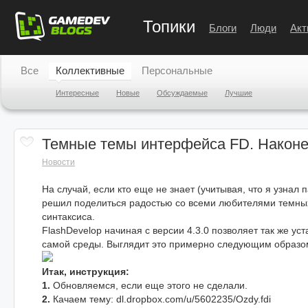
Топики
Блоги
Люди
Акт
Все
Коллективные
Персональные
Интересные
Новые
Обсуждаемые
Лучшие
Темные темы интерфейса FD. Наконе
Новости
На случай, если кто еще не знает (учитывая, что я узнал п
решил поделиться радостью со всеми любителями темных
синтаксиса.
FlashDevelop начиная с версии 4.3.0 позволяет так же ус
самой среды. Выглядит это примерно следующим образо
Итак, инструкция:
1.
Обновляемся, если еще этого не сделали.
2.
Качаем тему: dl.dropbox.com/u/5602235/Ozdy.fdi