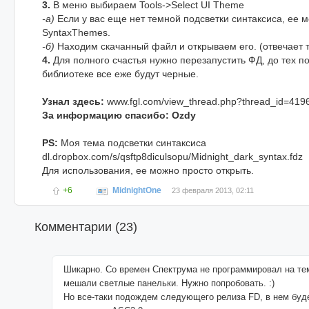
3.
В меню выбираем Tools->Select UI Theme
-а)
Если у вас еще нет темной подсветки синтаксиса, ее м
SyntaxThemes.
-б)
Находим скачанный файл и открываем его. (отвечает 
4.
Для полного счастья нужно перезапустить ФД, до тех п
библиотеке все еже будут черные.
Узнал здесь:
www.fgl.com/view_thread.php?thread_id=419
За информацию спасибо: Ozdy
PS:
Моя тема подсветки синтаксиса
dl.dropbox.com/s/qsftp8diculsopu/Midnight_dark_syntax.fdz
Для использования, ее можно просто открыть.
+6
MidnightOne
23 февраля 2013, 02:11
Комментарии (
23
)
Шикарно. Со времен Спектрума не программировал на те
мешали светлые панельки. Нужно попробовать. :)
Но все-таки подождем следующего релиза FD, в нем буд