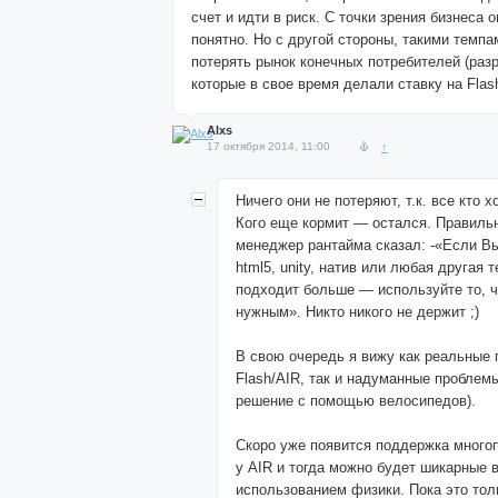
счет и идти в риск. С точки зрения бизнеса о
понятно. Но с другой стороны, такими темпа
потерять рынок конечных потребителей (разр
которые в свое время делали ставку на Flas
Alxs
17 октября 2014, 11:00
↑
Ничего они не потеряют, т.к. все кто 
Кого еще кормит — остался. Правиль
менеджер рантайма сказал: -«Если Вы
html5, unity, натив или любая другая 
подходит больше — используйте то, ч
нужным». Никто никого не держит ;)
В свою очередь я вижу как реальные
Flash/AIR, так и надуманные пробле
решение с помощью велосипедов).
Скоро уже появится поддержка многоп
у AIR и тогда можно будет шикарные 
использованием физики. Пока это тол