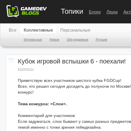
Топики
Блоги
Люди
Акт
Все
Коллективные
Персональные
Интересные
Новые
Обсуждаемые
Лучшие
Кубок игровой вспышки 6 - поехали!
Конкурсы
Приветствую всех участников шестого кубка FGDCup!
Всех, кто решил сегодня досидеть до полуночи по Москв
конкурс!
Тема конкурса: «Слои».
Комментарий для участников:
Если задуматься, слои бывают у самых разных предметов
темой именно с точки зрения геймдизайна.