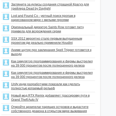
Загляните за кулисы создания страшной Красуэ для
трейлера Dead by Daylight
Lost and Found Co - уютный поиск пропаж в
нарисованном мире с милыми героями
Оригинальный директор Saints Row готовит питч
приквела для возрождения серии
SSX 2012 вероятно стало первым выпущенным
проектом где реально применили Houdini
Аниме шутер про заклинания Spell Trigger готовится к
выходу
Как симулятор программирования и фермы выстрелил
на 39 000 процентов после полноценного релиза
Как симулятор программирования и фермы выстрелил
на 39 000 процентов после полноценного релиза
Unity инди разработчики показали как сделать
полностью копаемый рельеф
Новый мод RTX Remix добавляет трассировку пути в
Grand Theft Auto IV
Откройте архипелаг парящих островов и вырастите
собственного дракона в открытом мире выживания