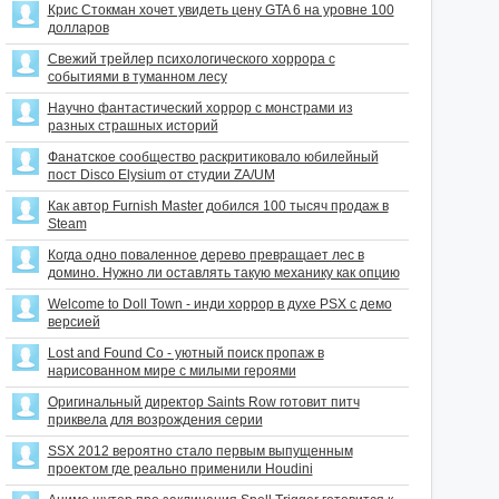
Крис Стокман хочет увидеть цену GTA 6 на уровне 100
долларов
Свежий трейлер психологического хоррора с
событиями в туманном лесу
Научно фантастический хоррор с монстрами из
разных страшных историй
Фанатское сообщество раскритиковало юбилейный
пост Disco Elysium от студии ZA/UM
Как автор Furnish Master добился 100 тысяч продаж в
Steam
Когда одно поваленное дерево превращает лес в
домино. Нужно ли оставлять такую механику как опцию
Welcome to Doll Town - инди хоррор в духе PSX с демо
версией
Lost and Found Co - уютный поиск пропаж в
нарисованном мире с милыми героями
Оригинальный директор Saints Row готовит питч
приквела для возрождения серии
SSX 2012 вероятно стало первым выпущенным
проектом где реально применили Houdini