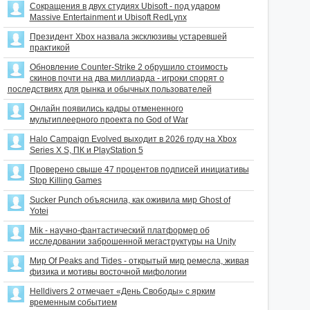
Сокращения в двух студиях Ubisoft - под ударом
Massive Entertainment и Ubisoft RedLynx
Президент Xbox назвала эксклюзивы устаревшей
практикой
Обновление Counter-Strike 2 обрушило стоимость
скинов почти на два миллиарда - игроки спорят о
последствиях для рынка и обычных пользователей
Онлайн появились кадры отмененного
мультиплеерного проекта по God of War
Halo Campaign Evolved выходит в 2026 году на Xbox
Series X S, ПК и PlayStation 5
Проверено свыше 47 процентов подписей инициативы
Stop Killing Games
Sucker Punch объяснила, как оживила мир Ghost of
Yotei
Mik - научно-фантастический платформер об
исследовании заброшенной мегаструктуры на Unity
Мир Of Peaks and Tides - открытый мир ремесла, живая
физика и мотивы восточной мифологии
Helldivers 2 отмечает «День Свободы» с ярким
временным событием