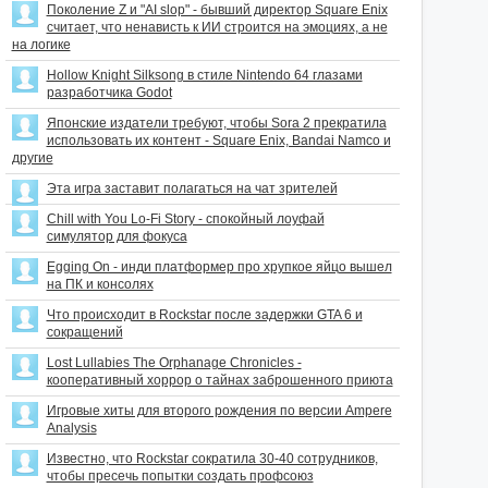
Поколение Z и "AI slop" - бывший директор Square Enix
считает, что ненависть к ИИ строится на эмоциях, а не
на логике
Hollow Knight Silksong в стиле Nintendo 64 глазами
разработчика Godot
Японские издатели требуют, чтобы Sora 2 прекратила
использовать их контент - Square Enix, Bandai Namco и
другие
Эта игра заставит полагаться на чат зрителей
Chill with You Lo-Fi Story - спокойный лоуфай
симулятор для фокуса
Egging On - инди платформер про хрупкое яйцо вышел
на ПК и консолях
Что происходит в Rockstar после задержки GTA 6 и
сокращений
Lost Lullabies The Orphanage Chronicles -
кооперативный хоррор о тайнах заброшенного приюта
Игровые хиты для второго рождения по версии Ampere
Analysis
Известно, что Rockstar сократила 30-40 сотрудников,
чтобы пресечь попытки создать профсоюз