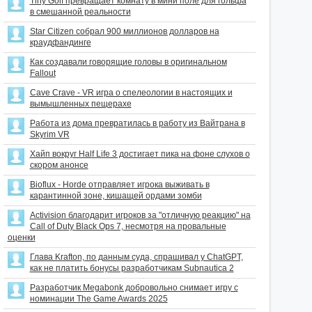
Tiny Golf превращает комнату в мини поле для гольфа
в смешанной реальности
Star Citizen собрал 900 миллионов долларов на
краудфандинге
Как создавали говорящие головы в оригинальном
Fallout
Cave Crave - VR игра о спелеологии в настоящих и
вымышленных пещерахе
Работа из дома превратилась в работу из Вайтрана в
Skyrim VR
Хайп вокруг Half Life 3 достигает пика на фоне слухов о
скором анонсе
Bioflux - Horde отправляет игрока выживать в
карантинной зоне, кишащей ордами зомби
Activision благодарит игроков за "отличную реакцию" на
Call of Duty Black Ops 7, несмотря на провальные
оценки
Глава Krafton, по данным суда, спрашивал у ChatGPT,
как не платить бонусы разработчикам Subnautica 2
Разработчик Megabonk добровольно снимает игру с
номинации The Game Awards 2025