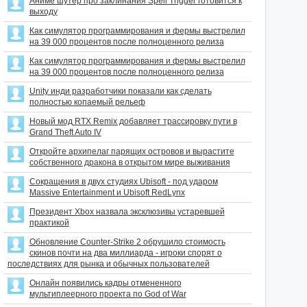
Аниме шутер про заклинания Spell Trigger готовится к
выходу
Как симулятор программирования и фермы выстрелил
на 39 000 процентов после полноценного релиза
Как симулятор программирования и фермы выстрелил
на 39 000 процентов после полноценного релиза
Unity инди разработчики показали как сделать
полностью копаемый рельеф
Новый мод RTX Remix добавляет трассировку пути в
Grand Theft Auto IV
Откройте архипелаг парящих островов и вырастите
собственного дракона в открытом мире выживания
Сокращения в двух студиях Ubisoft - под ударом
Massive Entertainment и Ubisoft RedLynx
Президент Xbox назвала эксклюзивы устаревшей
практикой
Обновление Counter-Strike 2 обрушило стоимость
скинов почти на два миллиарда - игроки спорят о
последствиях для рынка и обычных пользователей
Онлайн появились кадры отмененного
мультиплеерного проекта по God of War