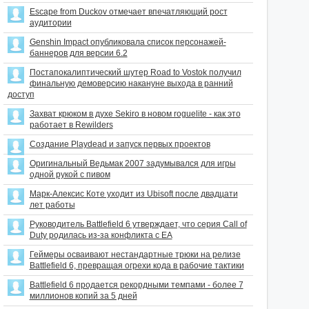
Escape from Duckov отмечает впечатляющий рост
аудитории
Genshin Impact опубликовала список персонажей-
баннеров для версии 6.2
Постапокалиптический шутер Road to Vostok получил
финальную демоверсию накануне выхода в ранний
доступ
Захват крюком в духе Sekiro в новом roguelite - как это
работает в Rewilders
Создание Playdead и запуск первых проектов
Оригинальный Ведьмак 2007 задумывался для игры
одной рукой с пивом
Марк-Алексис Коте уходит из Ubisoft после двадцати
лет работы
Руководитель Battlefield 6 утверждает, что серия Call of
Duty родилась из-за конфликта с EA
Геймеры осваивают нестандартные трюки на релизе
Battlefield 6, превращая огрехи кода в рабочие тактики
Battlefield 6 продается рекордными темпами - более 7
миллионов копий за 5 дней