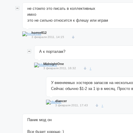
не стоило это писать в коллективных
имхо
это не сильно относится к флешу или играм
horror812
3 февраля 2011, 14:15
А к порталам?
MidnightOne
3 февраля 2011, 16:32
↑
У вменяемых хостеров запасов на несколько
Сейчас обычно $1-2 за 1 ip в месяц. Просто 
dlancer
3 февраля 2011, 17:43
↑
Паник мод он
Все будет хорошо ;)