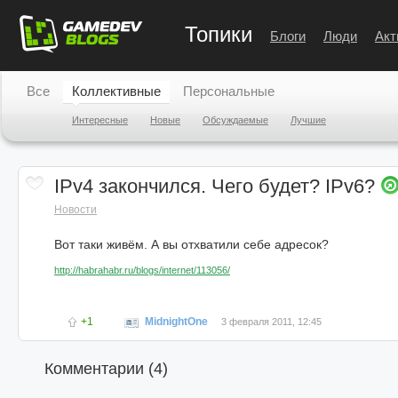
Топики
Блоги
Люди
Акт
Все
Коллективные
Персональные
Интересные
Новые
Обсуждаемые
Лучшие
IPv4 закончился. Чего будет? IPv6?
Новости
Вот таки живём. А вы отхватили себе адресок?
http://habrahabr.ru/blogs/internet/113056/
+1
MidnightOne
3 февраля 2011, 12:45
Комментарии (
4
)