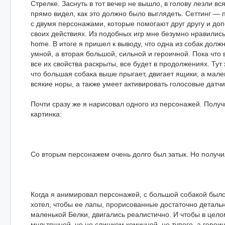
Стрелке. Заснуть в тот вечер не вышло, в голову лезли вс
прямо видел, как это должно было выглядеть. Сеттинг —
с двумя персонажами, которые помогают друг другу и доп
своих действиях. Из подобных игр мне безумно нравились
home. В итоге я пришел к выводу, что одна из собак долж
умной, а вторая большой, сильной и героичной. Пока что 
все их свойства раскрыты, все будет в продолжениях. Тут
что большая собака выше прыгает, двигает ящики, а мале
всякие норы, а также умеет активировать голосовые датчик
Почти сразу же я нарисовал одного из персонажей. Получ
картинка:
Со вторым персонажем очень долго был затык. Но получил
Когда я анимировал персонажей, с большой собакой было
хотел, чтобы ее лапы, прорисованные достаточно детальн
маленькой Белки, двигались реалистично. И чтобы в цел
мультяшной, но не слишком комичной, не тупого, а героич