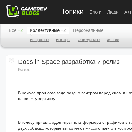
Топики
Блоги
Люди
Акт
Все
+2
Коллективные
+2
Персональные
Интересные
Новые
+2
Обсуждаемые
Лучшие
Dogs in Space разработка и релиз
Релизы
В начале прошлого года поздно вечером перед сном я на
на вот эту картинку:
В голову пришла идея игры, платформера с графикой в т
двух собаках, которые выполняют миссию где-то в космос