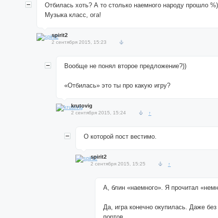
Отбилась хоть? А то столько наемного народу прошло %)
Музыка класс, ога!
spirit2
2 сентября 2015, 15:23
Вообще не понял второе предложение?))
«Отбилась» это ты про какую игру?
krutovig
2 сентября 2015, 15:24
↑
О которой пост вестимо.
spirit2
2 сентября 2015, 15:25
↑
А, блин «наемного». Я прочитал «немн
Да, игра конечно окупилась. Даже бе
портов.