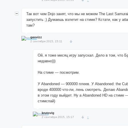
↑
Так вот чем Dojo занят, что мы не можем The Last Samura
запустить ;) Думаешь взлетит на стиме? Кстати, как у а
там?
geovizz
2 сентября 2015, 15:11
Ой, я тоже месяц игру запускал. Дело в том, что 
недавно)))
На стиме — посмотрим.
У Abandoned — 900000 плеев. У Abandoned: the Cu
вроде 400000 что-ли, лень смотреть. Делаю Aband
в этом году выйдет. Ну а Abandoned HD на стиме 
стимспай)
krutovig
2 сентября 2015, 15:17
↑