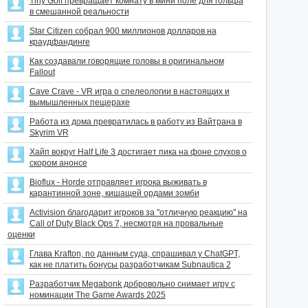
Tiny Golf превращает комнату в мини поле для гольфа
в смешанной реальности
Star Citizen собрал 900 миллионов долларов на
краудфандинге
Как создавали говорящие головы в оригинальном
Fallout
Cave Crave - VR игра о спелеологии в настоящих и
вымышленных пещерахе
Работа из дома превратилась в работу из Вайтрана в
Skyrim VR
Хайп вокруг Half Life 3 достигает пика на фоне слухов о
скором анонсе
Bioflux - Horde отправляет игрока выживать в
карантинной зоне, кишащей ордами зомби
Activision благодарит игроков за "отличную реакцию" на
Call of Duty Black Ops 7, несмотря на провальные
оценки
Глава Krafton, по данным суда, спрашивал у ChatGPT,
как не платить бонусы разработчикам Subnautica 2
Разработчик Megabonk добровольно снимает игру с
номинации The Game Awards 2025