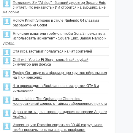
Поколение Z и "AI slop" - бывший директор Square Enix
считает, что ненависть к ИИ строится на эмоциях, а не
на логике
Hollow Knight Silksong в стиле Nintendo 64 глазами
разработчика Godot
Японские издатели требуют, чтобы Sora 2 прекратила
использовать их контент - Square Enix, Bandai Namco и
другие
Эта игра заставит полагаться на чат зрителей
Chill with You Lo-Fi Story - спокойный лоуфай
симулятор для фокуса
Egging On - инди платформер про хрупкое яйцо вышел
на ПК и консолях
Что происходит в Rockstar после задержки GTA 6 и
сокращений
Lost Lullabies The Orphanage Chronicles -
кооперативный хоррор о тайнах заброшенного приюта
Игровые хиты для второго рождения по версии Ampere
Analysis
Известно, что Rockstar сократила 30-40 сотрудников,
чтобы пресечь попытки создать профсоюз