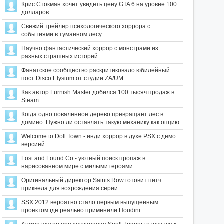
Крис Стокман хочет увидеть цену GTA 6 на уровне 100
долларов
Свежий трейлер психологического хоррора с
событиями в туманном лесу
Научно фантастический хоррор с монстрами из
разных страшных историй
Фанатское сообщество раскритиковало юбилейный
пост Disco Elysium от студии ZA/UM
Как автор Furnish Master добился 100 тысяч продаж в
Steam
Когда одно поваленное дерево превращает лес в
домино. Нужно ли оставлять такую механику как опцию
Welcome to Doll Town - инди хоррор в духе PSX с демо
версией
Lost and Found Co - уютный поиск пропаж в
нарисованном мире с милыми героями
Оригинальный директор Saints Row готовит питч
приквела для возрождения серии
SSX 2012 вероятно стало первым выпущенным
проектом где реально применили Houdini