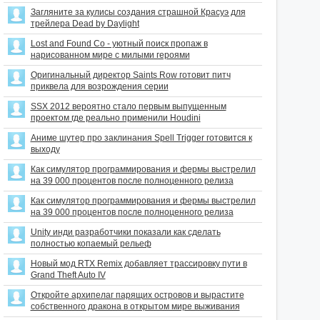
Загляните за кулисы создания страшной Красуэ для
трейлера Dead by Daylight
Lost and Found Co - уютный поиск пропаж в
нарисованном мире с милыми героями
Оригинальный директор Saints Row готовит питч
приквела для возрождения серии
SSX 2012 вероятно стало первым выпущенным
проектом где реально применили Houdini
Аниме шутер про заклинания Spell Trigger готовится к
выходу
Как симулятор программирования и фермы выстрелил
на 39 000 процентов после полноценного релиза
Как симулятор программирования и фермы выстрелил
на 39 000 процентов после полноценного релиза
Unity инди разработчики показали как сделать
полностью копаемый рельеф
Новый мод RTX Remix добавляет трассировку пути в
Grand Theft Auto IV
Откройте архипелаг парящих островов и вырастите
собственного дракона в открытом мире выживания