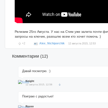
Релизим 25го Августа. У нас на Стим уже залита почти ф
запросы на ключик, разошлю всем кто хочет помочь :)
+2
Alex_Nichiporchik
12 августа 2015, 12:53
Комментарии (
12
)
Давай посмотрю. :)
Knight
12 августа 2015, 12:58
Поиграю с радостью!
Rosso