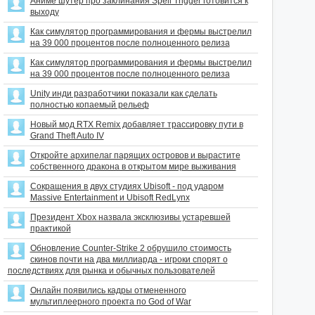
Аниме шутер про заклинания Spell Trigger готовится к
выходу
Как симулятор программирования и фермы выстрелил
на 39 000 процентов после полноценного релиза
Как симулятор программирования и фермы выстрелил
на 39 000 процентов после полноценного релиза
Unity инди разработчики показали как сделать
полностью копаемый рельеф
Новый мод RTX Remix добавляет трассировку пути в
Grand Theft Auto IV
Откройте архипелаг парящих островов и вырастите
собственного дракона в открытом мире выживания
Сокращения в двух студиях Ubisoft - под ударом
Massive Entertainment и Ubisoft RedLynx
Президент Xbox назвала эксклюзивы устаревшей
практикой
Обновление Counter-Strike 2 обрушило стоимость
скинов почти на два миллиарда - игроки спорят о
последствиях для рынка и обычных пользователей
Онлайн появились кадры отмененного
мультиплеерного проекта по God of War