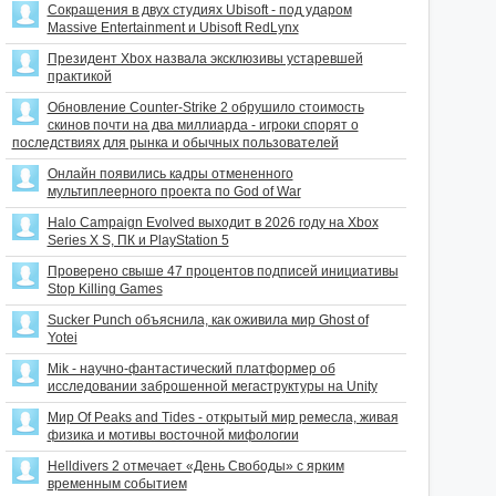
Сокращения в двух студиях Ubisoft - под ударом
Massive Entertainment и Ubisoft RedLynx
Президент Xbox назвала эксклюзивы устаревшей
практикой
Обновление Counter-Strike 2 обрушило стоимость
скинов почти на два миллиарда - игроки спорят о
последствиях для рынка и обычных пользователей
Онлайн появились кадры отмененного
мультиплеерного проекта по God of War
Halo Campaign Evolved выходит в 2026 году на Xbox
Series X S, ПК и PlayStation 5
Проверено свыше 47 процентов подписей инициативы
Stop Killing Games
Sucker Punch объяснила, как оживила мир Ghost of
Yotei
Mik - научно-фантастический платформер об
исследовании заброшенной мегаструктуры на Unity
Мир Of Peaks and Tides - открытый мир ремесла, живая
физика и мотивы восточной мифологии
Helldivers 2 отмечает «День Свободы» с ярким
временным событием