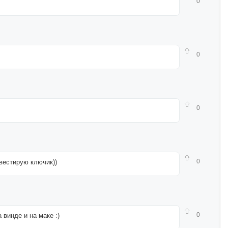
0
0
0
0
вестирую ключик))
0
 винде и на маке :)