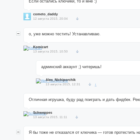
Если остались ключики, то и мне :)
cometo_daddy
12 августа 2015, 20:04
о, уже можно тестить! Устанавливаю.
Komizart
13 августа 2015, 10:50
админский аккаунт ;) читеришь!
Alex_Nichiporchik
13 августа 2015, 12:31
↑
Отличная игрушка, буду рад поиграть и дать фидбек. Рек
Schweppes
13 августа 2015, 11:11
Я бы тоже не отказался от ключика — готов протестить на