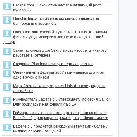
Escape from Duckov отмечает впечатляющий рост
аудитории
Genshin Impact опубликовала список персонажей-
баннеров для версии 6.2
Постапокалиптический шутер Road to Vostok получил
финальную демоверсию накануне выхода в ранний
доступ
Захват крюком в духе Sekiro в новом roguelite - как это
работает в Rewilders
Создание Playdead и запуск первых проектов
Оригинальный Ведьмак 2007 задумывался для игры
одной рукой с пивом
Марк-Алексис Коте уходит из Ubisoft после двадцати
лет работы
Руководитель Battlefield 6 утверждает, что серия Call of
Duty родилась из-за конфликта с EA
Геймеры осваивают нестандартные трюки на релизе
Battlefield 6, превращая огрехи кода в рабочие тактики
Battlefield 6 продается рекордными темпами - более 7
миллионов копий за 5 дней