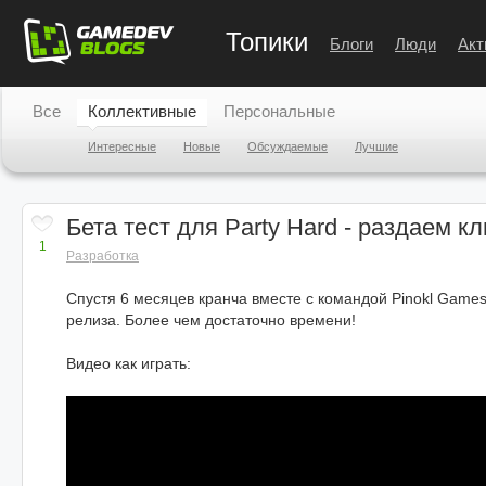
Топики
Блоги
Люди
Акт
Все
Коллективные
Персональные
Интересные
Новые
Обсуждаемые
Лучшие
Бета тест для Party Hard - раздаем 
1
Разработка
Спустя 6 месяцев кранча вместе с командой Pinokl Games,
релиза. Более чем достаточно времени!
Видео как играть: