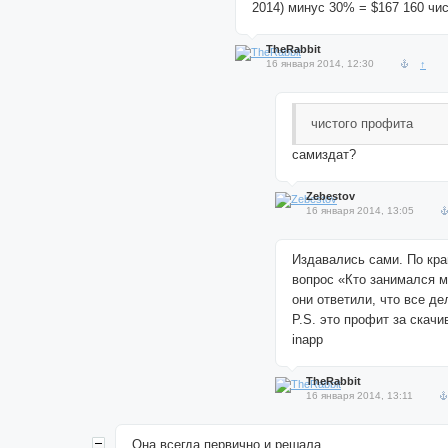
2014) минус 30% = $167 160 чи
TheRabbit
16 января 2014, 12:30
↑
чистого профита
самиздат?
Zebestov
16 января 2014, 13:05
Издавались сами. По кра
вопрос «Кто занимался 
они ответили, что все де
P.S. это профит за скачи
inapp
TheRabbit
16 января 2014, 13:11
Она всегда первично и решала