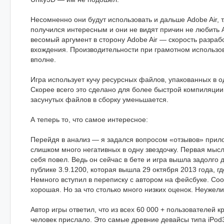
Несомненно они будут использовать и дальше Adobe Air, т.
получился интересным и они не видят причин не любить 
весомый аргумент в сторону Adobe Air — скорость разрабо
вхождения. Производительности при грамотном использо
вполне.
Игра использует кучу ресурсных файлов, упакованных в о
Скорее всего это сделано для более быстрой компиляции, 
засунутых файлов в сборку уменьшается.
А теперь то, что самое интересное:
Перейдя в анализ — я задался вопросом «отзывов» прил
слишком много негативных в одну звездочку. Первая мысл
себя повел. Ведь он сейчас в бете и игра вышла задолго
публике 3.9.1200, которая вышла 29 октября 2013 года, гд
Немного вступил в переписку с автором на фейсбуке. Соо
хорошая. Но за что столько много низких оценок. Неужели
Автор игры ответил, что из всех 60 000 + пользователей к
человек прислало. Это самые древние девайсы типа iPod3