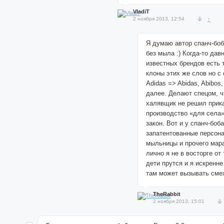
VladiT
2 ноября 2013, 12:54
↑
Я думаю автор спанч-боб
без мыла :) Когда-то давн
известных брендов есть 
клоны этих же слов но с
Adidas => Abidas, Abibos,
далее. Делают спецом, ч
халявщик не решил прик
производство «для села
закон. Вот и у спанч-боб
запатентованные персона
мыльницы и прочего мара
лично я не в восторге от 
дети прутся и я искренн
там может вызывать смех
TheRabbit
2 ноября 2013, 15:01