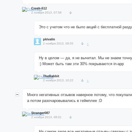
Crash-512
2 ноября 2013, 07:58
Это с учетом что не было акций с бесплатной разд
pkivalin
2 ноября 2013, 09:55
↑
Ну в целом — да, я не вычитал. Мы не знаем точн
:) Может быть там эти 30% покрываются in-app
TheRabbit
2 ноября 2013, 10:22
↑
Много негативных отзывов наверное потому, что покупали
а потом разочаровывались в геймплее :D
Stranger087
2 ноября 2013, 08:01
На самом деле все негативные отзывы связаны с те