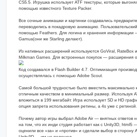
CS5.5. Игрушка использует ATF текстуры, которые выгоня
помощью известного Texture Packer.
Все сочные анимашки и картинки создавались предварите
переводились в покадровую анимацию. Пользовательский
помощью Feathers. Для логина и хранения информации —
Gamua(они же Starling делают).
Из нативных расширений используются GoViral, RateBox 
Milkman Games. Для встроенных покупок — расширения от
Код создавался в Flash Builder 4.7. Оптимизация произво
осуществлялась с помощью Adobe Scout.
Самой большой трудностью было вместить максимально к
отличным качеством в минимальный размер. Используя 
вложиться в 199 мегабайт. Игра использует SD и HD графи
опция запрета использования ретины, а 4s уже с ретиной.
Почему автор игры выбрал Adobe Air — внятных ответов н
на том, что их инди студия работает как с Unity3D, html5 —
оценили все «за» и «против» и сделали выбор в сторону A
Unity3D — им не подошел.