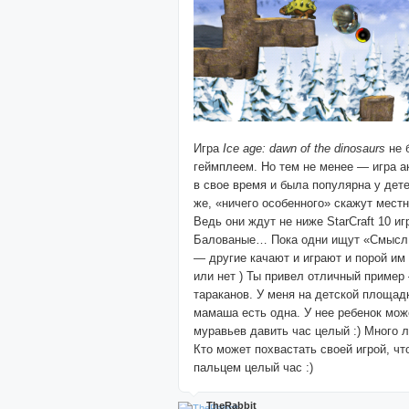
Игра
Ice age: dawn of the dinosaurs
не 
геймплеем. Но тем не менее — игра а
в свое время и была популярна у дете
же, «ничего особенного» скажут местн
Ведь они ждут не ниже StarCraft 10 игр
Балованые… Пока одни ищут «Смысл 
— другие качают и играют и порой им
или нет ) Ты привел отличный пример
тараканов. У меня на детской площад
мамаша есть одна. У нее ребенок мож
муравьев давить час целый :) Много 
Кто может похвастать своей игрой, чт
пальцем целый час :)
TheRabbit