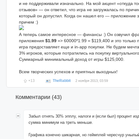
и не поддерживали изначально. На мой акцент «откуда то
отзывов» — он ответил, что игра не загружалась по причин
который он допустил. Когда он нашел его — приложение з
причем :)
А теперь самое интересное — финансы :) Он озвучил ф
приложения
$1.99
=> 60000*1.99 = $119,400 и это только 
игра предоставляет еще и in-app покупки. Не будем мечт
3% игроков, которые потратились на покупку виртуальног
Суммарный минимальный доход от игры $125,000.
Всем творческих успехов и приятных выходных!
+13
TheRabbit
2 ноября 2013, 03:59
Комментарии (
43
)
Забыл отнять 30% эпплу, налоги и (если был) процент изд
сумма минимум на треть меньше.
Графика конечно шикарная, но геймплей чересчур уныл