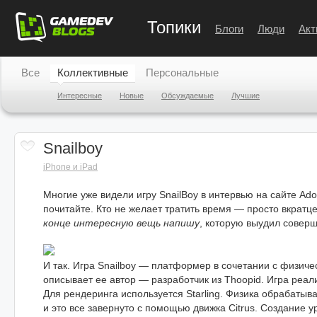
Топики
Блоги
Люди
Акт
Все
Коллективные
Персональные
Интересные
Новые
Обсуждаемые
Лучшие
Snailboy
iPhone и iPad
Многие уже видели игру SnailBoy в интервью на сайте Ad
почитайте. Кто не желает тратить время — просто вкратц
конце интересную вещь напишу
, которую выудил соверш
И так. Игра Snailboy — платформер в сочетании с физиче
описывает ее автор — разработчик из Thoopid. Игра реали
Для рендеринга используется Starling. Физика обрабаты
и это все завернуто с помощью движка Citrus. Создание у