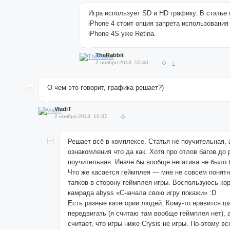
Игра использует SD и HD графику. В статье
iPhone 4 стоит опция запрета использования
iPhone 4S уже Retina.
TheRabbit
2 ноября 2013, 10:40
↑
О чем это говорит, графика решает?)
VladiT
2 ноября 2013, 10:37
Решает всё в комплексе. Статья не поучительная, 
ознакомления что да как. Хотя про отлов багов до
поучительная. Иначе бы вообще негатива не было 
Что же касается геймплея — мне не совсем понят
тапков в сторону геймплея игры. Воспользуюсь ко
камрада abyss «Сначала свою игру покажи» :D
Есть разные категории людей. Кому-то нравится ш
передвигать (я считаю там вообще геймплея нет), а
считает, что игры ниже Crysis не игры. По-этому вс