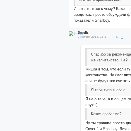
И вот это тоже к чему? Какая 
вроде как, просто обсуждали 
показатели Snailboy.
Smrdis
2 ноября 2013, 16:37
↑
Спасибо за рекоменда
же капитанство. Не?
Фишка в том, что если т
капитанство. Но блог чит
они не будут так считать 
Я тебя типа гноблю
Я не о тебе, а в общем г
слух :)
Какая проблема?
Ну ты сравнил просто дв
Cover 2 и Snailboy. Личн