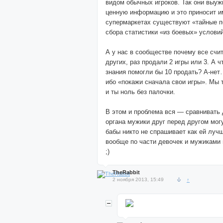
видом обычных игроков. Так они выу
ценную информацию и это приносит и
супермаркетах существуют «тайные п
сбора статистики «из боевых» условий
А у нас в сообществе почему все счи
других, раз продали 2 игры или 3. А 
знания помогли бы 10 продать? А-нет
ибо «покажи сначала свои игры». Мы 
и ты ноль без палочки.
В этом и проблема вся — сравнивать 
органа мужики друг перед другом могу
бабы никто не спрашивает как ей лучш
вообще по части девочек и мужиками 
;)
TheRabbit
2 ноября 2013, 15:49
↑