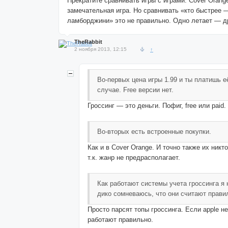
Прекратите сравнивать игры с играми. Cover Orang
замечательная игра. Но сравнивать «кто быстрее 
ламборджини» это не правильно. Одно летает — др
TheRabbit
2 ноября 2013, 12:15
↑
Во-первых цена игры 1.99 и ты платишь 
случае. Free версии нет.
Гроссинг — это деньги. Пофиг, free или paid.
Во-вторых есть встроенные покупки.
Как и в Cover Orange. И точно также их никто
т.к. жанр не предрасполагает.
Как работают системы учета гроссинга я 
дико сомневаюсь, что они считают прави
Просто парсят топы гроссинга. Если apple н
работают правильно.