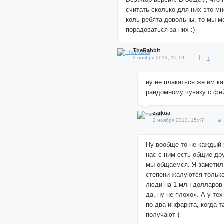
считать сколько для них это м
коль ребята довольны, то мы м
порадоваться за них :)
TheRabbit
2 ноября 2013, 15:19
↑
ну не плакаться же им к
рандомному чуваку с фе
zarkua
2 ноября 2013, 15:47
Ну вообще-то не каждый
нас с ним есть общие др
мы общаемся. Я заметил
степени жалуются только
люди на 1 млн долларов 
да, ну не плохо». А у те
по два инфаркта, когда т
получают )