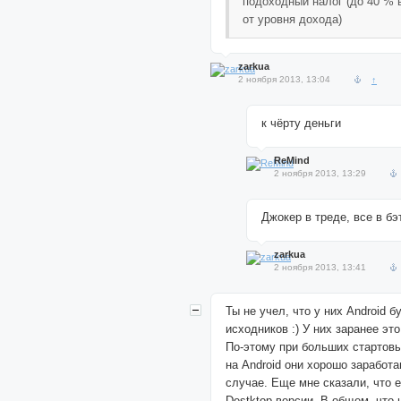
подоходный налог (до 40 % 
от уровня дохода)
zarkua
2 ноября 2013, 13:04
↑
к чёрту деньги
ReMind
2 ноября 2013, 13:29
Джокер в треде, все в бэ
zarkua
2 ноября 2013, 13:41
Ты не учел, что у них Android б
исходников :) У них заранее эт
По-этому при больших стартов
на Android они хорошо заработ
случае. Еще мне сказали, что е
Destktop версии. В общем, что 