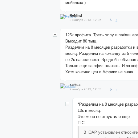
мобилках:)
ReMind
2 ноября 2013, 12:25
↑
125к профита. Треть эплу и паблишера
Выходит 80 тыщ.
Разделим на 8 месяцев разработки и 
месяц. Разделим на команду из 5 чел
по 2к на человека. Вроде бы обычная 
Только еще за офис платить. И за коф
Хотя конечно цен в Африке не знаю.
zarkua
2 ноября 2013, 12:53
↑
*Разделим на 8 месяцев разраб
10к в месяц.
Это меня не отпустило еще.
П.С.
В ЮАР установлен относите