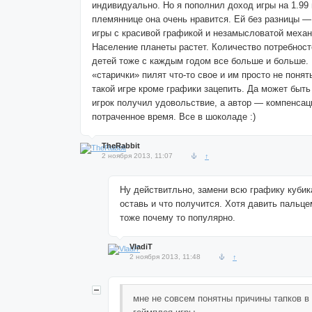
индивидуально. Но я пополнил доход игры на 1.99
племяннице она очень нравится. Ей без разницы —
игры с красивой графикой и незамысловатой механ
Население планеты растет. Количество потребност
детей тоже с каждым годом все больше и больше. 
«старички» пилят что-то свое и им просто не понят
такой игре кроме графики зацепить. Да может быть
игрок получил удовольствие, а автор — компенсац
потраченное время. Все в шоколаде :)
TheRabbit
2 ноября 2013, 11:07
↑
Ну действитльно, замени всю графику кубик
оставь и что получится. Хотя давить пальц
тоже почему то популярно.
VladiT
2 ноября 2013, 11:48
↑
мне не совсем понятны причины тапков в