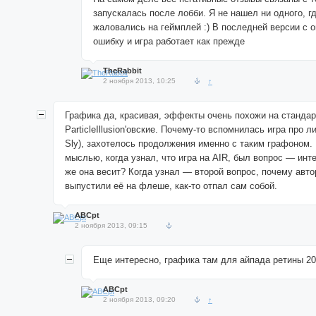
запускалась после лобби. Я не нашел ни одного, г
жаловались на геймплей :) В последней версии с 
ошибку и игра работает как прежде
TheRabbit
2 ноября 2013, 10:25
↑
Графика да, красивая, эффекты очень похожи на станда
ParticleIllusion'овские. Почему-то вспомнилась игра про л
Sly), захотелось продолжения именно с таким графоном.
мыслью, когда узнал, что игра на AIR, был вопрос — инт
же она весит? Когда узнал — второй вопрос, почему авто
выпустили её на флеше, как-то отпал сам собой.
ABCpt
2 ноября 2013, 09:15
Еще интересно, графика там для айпада ретины 2
ABCpt
2 ноября 2013, 09:20
↑