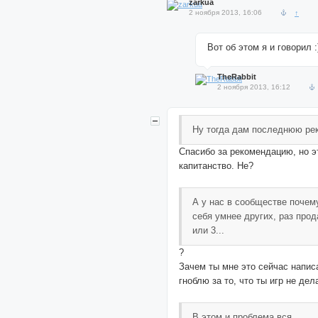
zarkua
2 ноября 2013, 16:06
↑
Вот об этом я и говорил :
TheRabbit
2 ноября 2013, 16:12
Ну тогда дам последнюю р
Спасибо за рекомендацию, но э
капитанство. Не?
А у нас в сообществе почем
себя умнее других, раз прод
или 3...
?
Зачем ты мне это сейчас напис
гноблю за то, что ты игр не де
В этом и проблема вся...