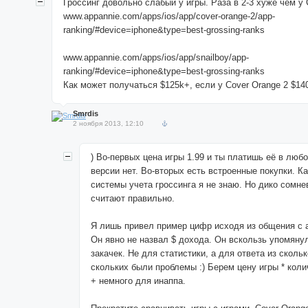
Гроссинг довольно слабый у игры. Раза в 2-3 хуже чем у 
www.appannie.com/apps/ios/app/cover-orange-2/app-
ranking/#device=iphone&type=best-grossing-ranks
www.appannie.com/apps/ios/app/snailboy/app-
ranking/#device=iphone&type=best-grossing-ranks
Как может получаться $125k+, если у Cover Orange 2 $14
Smrdis
2 ноября 2013, 12:10
) Во-первых цена игры 1.99 и ты платишь её в любо
версии нет. Во-вторых есть встроенные покупки. К
системы учета гроссинга я не знаю. Но дико сомне
считают правильно.
Я лишь привел пример цифр исходя из общения с 
Он явно не назвал $ дохода. Он вскользь упомяну
закачек. Не для статистики, а для ответа из сколь
скольких были проблемы :) Берем цену игры * коли
+ немного для инаппа.