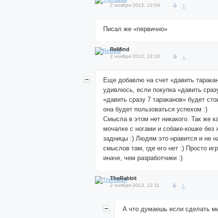
2 ноября 2013, 12:04
↑
Писал же «первично»
ReMind
2 ноября 2013, 12:10
↑
Еще добавлю на счет «давить таракан
удивлюсь, если покупка «давить сразу
«давить сразу 7 тараканов» будет стои
она будет пользоваться успехом :)
Смысла в этом нет никакого. Так же к
мочалке с ногами и собаке-кошке без 
задницы :) Людям это нравится и не н
смыслов там, где его нет :) Просто иг
иначе, чем разработчики :)
TheRabbit
2 ноября 2013, 12:11
↑
А что думаешь если сделать м