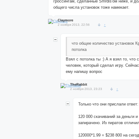
гроссингам, сделанные Smrdis'ом ниже, и до
общего числа установок тоже намекает.
Claymore
2 ноября 2013, 22:56
↑
что общее количество установок К
потолка
Взял с потолка ты :) А я взял то, что
человек, который сделал игру. Сейча
ему напишу вопрос
TheRabbit
2 ноября 2013, 23:23
↑
Только что они прислали ответ:
120 000 скачиваний за деньги и
запирачено. Из пиратов отличи
120000*1.99 = $238 800 на сего