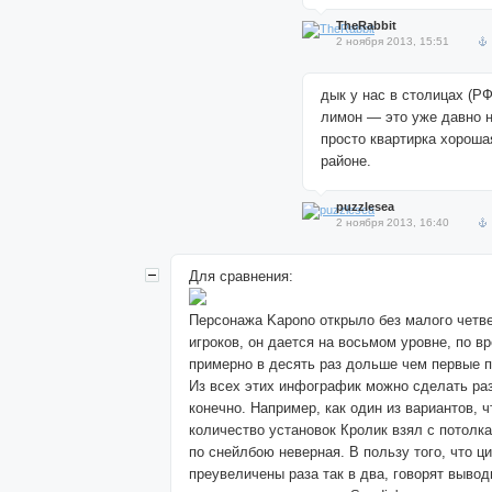
TheRabbit
2 ноября 2013, 15:51
дык у нас в столицах (Р
лимон — это уже давно н
просто квартирка хороша
районе.
puzzlesea
2 ноября 2013, 16:40
Для сравнения:
Персонажа Kapono открыло без малого четв
игроков, он дается на восьмом уровне, по в
примерно в десять раз дольше чем первые п
Из всех этих инфографик можно сделать ра
конечно. Например, как один из вариантов, 
количество установок Кролик взял с потолка
по снейлбою неверная. В пользу того, что 
преувеличены раза так в два, говорят вывод