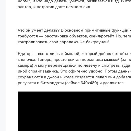
норм?) и что надо делать, учиться, развиваться и тд. В ит
эдитор, и потратив даже немного сил.
Что он умеет делать? В основном примитивные функции к
требуются — расстановка объектов, скейл/ротейт. Но, теп
контролировать свои паралаксные бекграунды!
Едитор — всего-лишь геймплей, который добавляет объе
кнопочки. Теперь, просто двигая персонажа мышкой (за н
камера) я могу перемещаться по левелу и смотреть, туда 
иной спрайт задника. Это офигенно удобно! Потом данны
сохраняются в джсон и когда создается левел они добавля
рисуются в битмапдаты (сейчас 640х480) и удаляются.