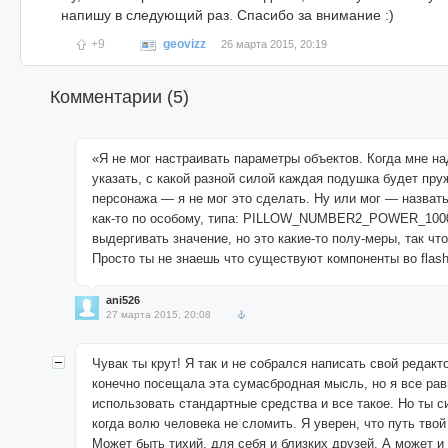
напишу в следующий раз. Спасибо за внимание :)
+9
geovizz
26 марта 2015, 20:19
Комментарии (
5
)
«Я не мог настраивать параметры объектов. Когда мне н
указать, с какой разной силой каждая подушка будет пру
персонажа — я не мог это сделать. Ну или мог — назвать
как-то по особому, типа: PILLOW_NUMBER2_POWER_1000,
выдергивать значение, но это какие-то полу-меры, так что
Просто ты не знаешь что существуют компоненты во flash
ani526
27 марта 2015, 20:08
Чувак ты крут! Я так и не собрался написать свой редакт
конечно посещала эта сумасбродная мысль, но я все рав
использовать стандартные средства и все такое. Но ты с
когда волю человека не сломить. Я уверен, что путь твой
Может быть тихий, для себя и близких друзей. А может 