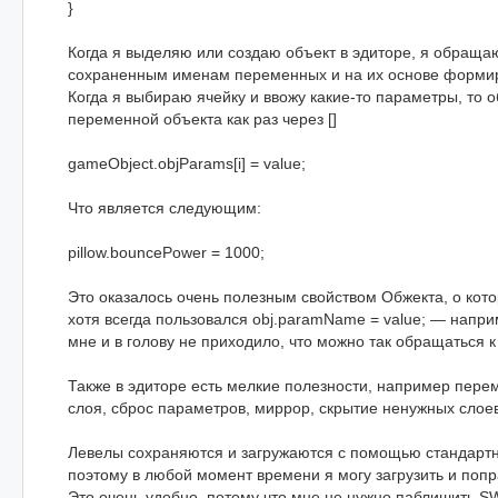
}
Когда я выделяю или создаю объект в эдиторе, я обращаю
сохраненным именам переменных и на их основе формир
Когда я выбираю ячейку и ввожу какие-то параметры, то 
переменной объекта как раз через []
gameObject.objParams[i] = value;
Что является следующим:
pillow.bouncePower = 1000;
Это оказалось очень полезным свойством Обжекта, о кото
хотя всегда пользовался obj.paramName = value; — напри
мне и в голову не приходило, что можно так обращаться к
Также в эдиторе есть мелкие полезности, например пере
слоя, сброс параметров, миррор, скрытие ненужных слоев
Левелы сохраняются и загружаются с помощью стандарт
поэтому в любой момент времени я могу загрузить и попр
Это очень удобно, потому что мне не нужно паблишить SW