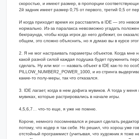
скоростью, и имеют размер, в пропорции соответствующи
2й задник имеет размер 0,75 от первого, третий 0,5 от пер
И когда приходит время их расставлять в IDE — это нево
нормально. Из-за паралакса невозможно угадать положен
бекграунда, чтобы когда игрок до него добежит, он оказалс
общем, это сложно объяснить, но я думаю вы в курсе этог
2. Я не мог настраивать параметры объектов. Когда мне н
какой разной силой каждая подушка будет пружинить пер
сделать. Ну или мог — назвать объект в IDE как-то по осо
PILLOW_NUMBER2_POWER_1000, и из стринга выдергиват
какие-то полу-меры, так что отказался.
3. IDE лагает, когда в нем дофига мувиков. А тогда у меня
мувиках, которые растрировались в начале игры.
4,5,6,7… что-то еще, я уже не помню.
Короче, немного посомневался и решил сделать редакто
потому, что кодер я так себе. Но решил, что хорош уже гов
отстойный программист (учитывая, что художник я тоже не 