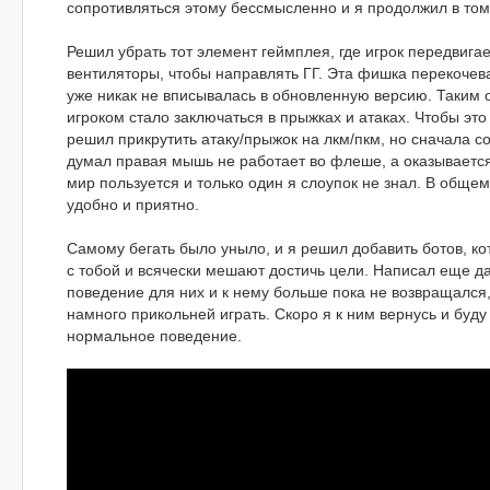
сопротивляться этому бессмысленно и я продолжил в том
Решил убрать тот элемент геймплея, где игрок передвигае
вентиляторы, чтобы направлять ГГ. Эта фишка перекочева
уже никак не вписывалась в обновленную версию. Таким 
игроком стало заключаться в прыжках и атаках. Чтобы это
решил прикрутить атаку/прыжок на лкм/пкм, но сначала с
думал правая мышь не работает во флеше, а оказывается
мир пользуется и только один я слоупок не знал. В обще
удобно и приятно.
Самому бегать было уныло, и я решил добавить ботов, ко
с тобой и всячески мешают достичь цели. Написал еще д
поведение для них и к нему больше пока не возвращался,
намного прикольней играть. Скоро я к ним вернусь и буду
нормальное поведение.