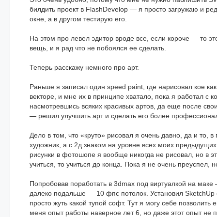
билдить проект в FlashDevelop — я просто загружаю и ре
окне, а в другом тестирую его.
На этом про левел эдитор вроде все, если короче — то э
вещь, и я рад что не побоялся ее сделать.
Теперь расскажу немного про арт.
Раньше я записал один speed paint, где нарисовал кое ка
векторе, и мне их в принципе хватало, пока я работал с к
насмотревшись всяких красивых артов, да еще после свои
— решил улучшить арт и сделать его более профессиона
Дело в том, что «круто» рисовал я очень давно, да и то, 
художник, а с 2д знаком на уровне всех моих предыдущих 
рисунки в фотошопе я вообще никогда не рисовал, но в э
учиться, то учиться до конца. Пока я не очень преуспел, н
Попробовав поработать в 3dmax под виртуалкой на маке 
далеко подальше — 10 фпс потолок. Установил SketchUp
просто жуть какой тупой софт. Тут я могу себе позволить е
меня опыт работы наверное лет 6, но даже этот опыт не 