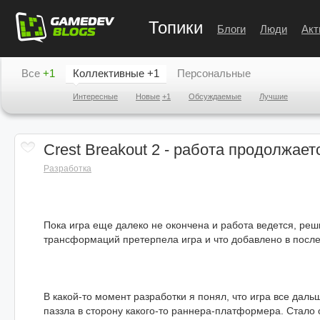
Топики
Блоги
Люди
Акт
Все
+1
Коллективные
+1
Персональные
Интересные
Новые
+1
Обсуждаемые
Лучшие
Crest Breakout 2 - работа продолжает
Разработка
Пока игра еще далеко не окончена и работа ведется, реш
трансформаций претерпела игра и что добавлено в посл
В какой-то момент разработки я понял, что игра все даль
паззла в сторону какого-то раннера-платформера. Стало 