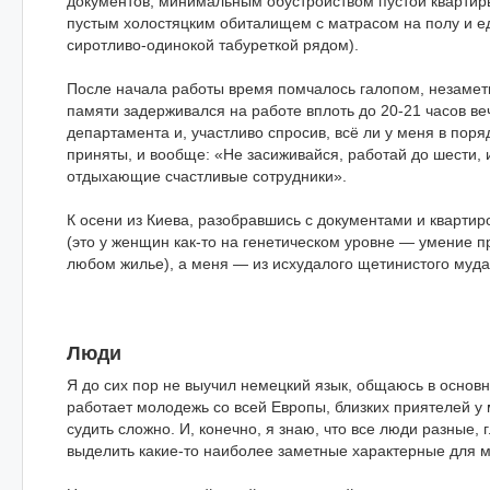
документов, минимальным обустройством пустой квартиры
пустым холостяцким обиталищем с матрасом на полу и 
сиротливо-одинокой табуреткой рядом).
После начала работы время помчалось галопом, незамет
памяти задерживался на работе вплоть до 20-21 часов ве
департамента и, участливо спросив, всё ли у меня в поря
приняты, и вообще: «Не засиживайся, работай до шести, 
отдыхающие счастливые сотрудники».
К осени из Киева, разобравшись с документами и квартир
(это у женщин как-то на генетическом уровне — умение п
любом жилье), а меня — из исхудалого щетинистого муд
Люди
Я до сих пор не выучил немецкий язык, общаюсь в основн
работает молодежь со всей Европы, близких приятелей у 
судить сложно. И, конечно, я знаю, что все люди разные, 
выделить какие-то наиболее заметные характерные для 