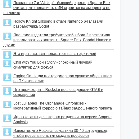
Поколение Z и "AI slop" - бывший директор Square Enix
считает, что ненависть к ИИ строится на эмоциях, а не
на логике
Hollow Knight Silksong в стиле Nintendo 64 глазами
разработчика Godot
Японские издатели требуют, чтобы Sora 2 прекратила
использовать их контент - Square Enix, Bandai Namco и
другие
Эта игра заставит полагаться на чат зрителей
Chill with You Lo-Fi Story - спокойный лоуфай
симулятор для фокуса
Egging On - инди платформер про хрупкое яйцо вышел
на ПК и консолях
Что происходит в Rockstar после задержки GTA 6 и
сокращений
Lost Lullabies The Orphanage Chronicles -
кооперативный хоррор о тайнах заброшенного приюта
Игровые хиты для второго рождения по версии Ampere
Analysis
Известно, что Rockstar сократила 30-40 сотрудников,
чтобы пресечь попытки создать профсоюз