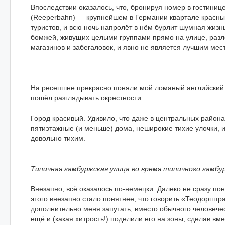
Впоследствии оказалось, что, бронируя номер в гостиниц
(Reeperbahn) — крупнейшем в Германии квартале красны
туристов, и всю ночь напролёт в нём бурлит шумная жиз
бомжей, живущих целыми группами прямо на улице, разл
магазинов и забегаловок, и явно не является лучшим мес
На ресепшне прекрасно поняли мой ломаный английский и
пошёл разглядывать окрестности.
Город красивый. Удивило, что даже в центральных район
пятиэтажные (и меньше) дома, неширокие тихие улочки, 
довольно тихим.
Типичная гамбуржская улица во время типичного гамбу
Внезапно, всё оказалось по-немецки. Далеко не сразу по
этого внезапно стало понятнее, что говорить «Теодоршт
дополнительно меня запутать, вместо обычного человече
ещё и (какая хитрость!) поделили его на зоны, сделав вм