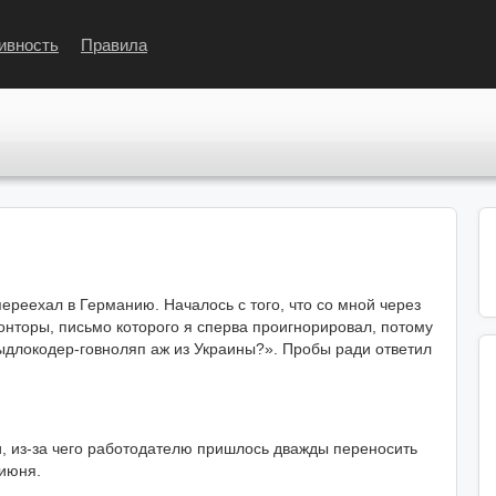
ивность
Правила
переехал в Германию. Началось с того, что со мной через
конторы, письмо которого я сперва проигнорировал, потому
быдлокодер-говноляп аж из Украины?». Пробы ради ответил
 из-за чего работодателю пришлось дважды переносить
 июня.