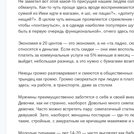
Не заметил вот этой какой-то присущей нашим людям озло
обмануть. Как-то чуть проще здесь вроде воспринимаютс
сумкой из Икеи идти в магазин, я шо, не пацан?», «допиту
нищий?». В целом чуть меньше проявляется стремление 
чтобы «понтануться», а в одежде наиболее популярен ш
быть в первую очередь функциональной», отчего здесь по
Экономия в 20 центов — это экономия, а не «та ладно, с
относятся к деньгам. Если есть скидки — они ими воспол
платить за коммунальные услуги на 5% меньше в месяц — 
выйдет, небольшая разница, а это нужно с бумагами возит
Немцы громко разговаривают и смеются в общественных м
трындец как громко. Громко сморкаться при людях в пла
здесь: на работе, в транспорте, даже за столом.
Мужчины преимущественно заботятся о себе и своей внеш
Девочки, как ни странно, наоборот. Довольно много симп
девочек. Часто можно встретить пару: симпатичный стат
девушкой. Зато, наоборот, женщины постарше — где-то ле
такие, стройные, с аккуратным не кричащим макияжем и
Молодые турчанки — лет 14-20 — часто выглядят как баб