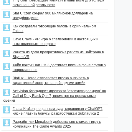
Tiny Golf превращает комнату в мини поле для гольфа
в смешанной реальности
Star Citizen собрал 900 миллионов долларов на
краудфандинге
Как создавали говорящие головы в оригинальном
Fallout
Cave Crave - VR игра о спелеологии в настоящих и
вымышленных пещерахе
Работа из дома превратилась в работу из Вайтрана в
Skyrim VR
Хайп вокруг Half Life 3 достигает пика на фоне слухов о
скором анонсе
Bioflux - Horde отправляет игрока выживать в
карантинной зоне, кишащей ордами зомби
Activision благодарит игроков за "отличную реакцию" на
Call of Duty Black Ops 7, несмотря на провальные
оценки
Глава Krafton, по данным суда, спрашивал у ChatGPT,
как не платить бонусы разработчикам Subnautica 2
Разработчик Megabonk добровольно снимает игру с
номинации The Game Awards 2025