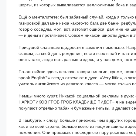
шорты, из которых вываливаются целлюлитные бока и за
Ещё о менталитете: был забавный случай, когда я только
газировкой дал мне из-за какого-то бага две банки редбу
говорю соседям, мол, вот, автомат ошибся, дал мне на ша
— и деньги протягивает. Совсем никакой широты души в э
Присущей славянам щедрости я заметил поменьше. Напри
скажем, за свой день рождения, вести всех в паб и платит
опять-таки, люди есть разные и здесь, и у нас дома, пото
По-английски здесь неплохо говорят многие, кроме, пожа
speak English?» всегда отвечают в духе: «Very little», а
учитель английского из девятого класса — могла только по
Немцы много курят. Никакой социальной рекламы в ду
НАРКОТИКОВ ГРОБ ГРОБ КЛАДБИЩЕ ПИДОР» я не видел во
покупают отдельно табак и бумажные гильзы, и делают с
В Гамбурге, к слову, больше приезжих, чем в других гор
как и во всей стране, больше всего из нацменьшинств зде
поколении. Они приезжают последнюю пару десятков лет