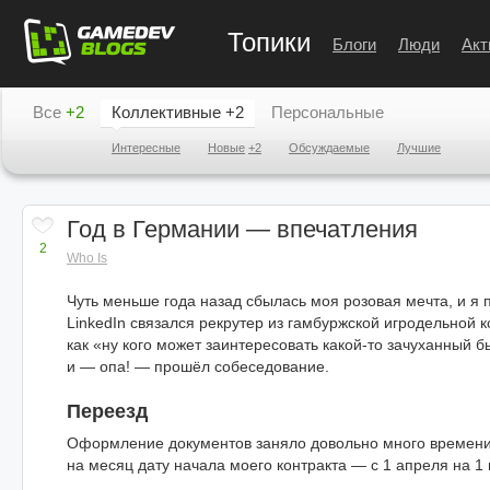
Топики
Блоги
Люди
Акт
Все
+2
Коллективные
+2
Персональные
Интересные
Новые
+2
Обсуждаемые
Лучшие
Год в Германии — впечатления
2
Who Is
Чуть меньше года назад сбылась моя розовая мечта, и я 
LinkedIn связался рекрутер из гамбуржской игродельной 
как «ну кого может заинтересовать какой-то зачуханный 
и — опа! — прошёл собеседование.
Переезд
Оформление документов заняло довольно много времени,
на месяц дату начала моего контракта — с 1 апреля на 1