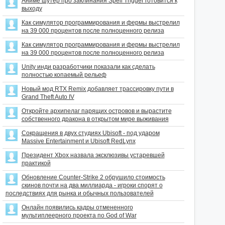
Аниме шутер про заклинания Spell Trigger готовится к
выходу
Как симулятор программирования и фермы выстрелил
на 39 000 процентов после полноценного релиза
Как симулятор программирования и фермы выстрелил
на 39 000 процентов после полноценного релиза
Unity инди разработчики показали как сделать
полностью копаемый рельеф
Новый мод RTX Remix добавляет трассировку пути в
Grand Theft Auto IV
Откройте архипелаг парящих островов и вырастите
собственного дракона в открытом мире выживания
Сокращения в двух студиях Ubisoft - под ударом
Massive Entertainment и Ubisoft RedLynx
Президент Xbox назвала эксклюзивы устаревшей
практикой
Обновление Counter-Strike 2 обрушило стоимость
скинов почти на два миллиарда - игроки спорят о
последствиях для рынка и обычных пользователей
Онлайн появились кадры отмененного
мультиплеерного проекта по God of War