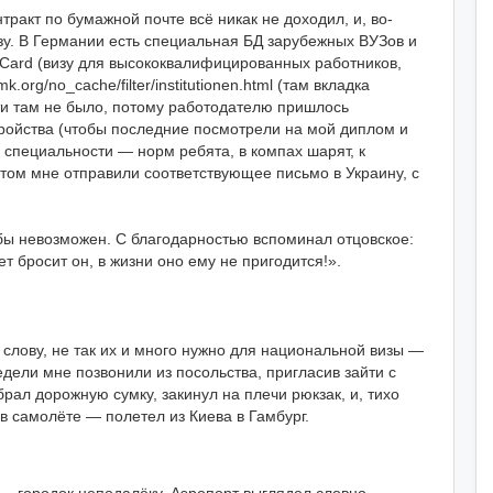
тракт по бумажной почте всё никак не доходил, и, во-
изу. В Германии есть специальная БД зарубежных ВУЗов и
 Card (визу для высококвалифицированных работников,
rg/no_cache/filter/institutionen.html (там вкладка
сти там не было, потому работодателю пришлось
ройства (чтобы последние посмотрели на мой диплом и
 специальности — норм ребята, в компах шарят, к
том мне отправили соответствующее письмо в Украину, с
 бы невозможен. С благодарностью вспоминал отцовское:
т бросит он, в жизни оно ему не пригодится!».
слову, не так их и много нужно для национальной визы —
едели мне позвонили из посольства, пригласив зайти с
брал дорожную сумку, закинул на плечи рюкзак, и, тихо
 в самолёте — полетел из Киева в Гамбург.