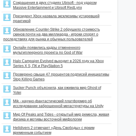
Сокращения в двух студиях Ubisoft - под ударом
Massive Entertainment и Ubisoft RedLynx
Президент Xbox назвала эксклюзивы устаревшей
практикой
Обновление Counter-Strike 2 обрушило стоимость
скинов почти на два миллиарда - игроки спорят о
последствиях для рынка и обычных пользователей
Онлайн появились кадры отмененного
мультиплеерного проекта по God of War
Halo Campaign Evolved выходит в 2026 году на Xbox
Series X S, ПК и PlayStation 5
Проверено свыше 47 процентов подписей инициативы
Stop Killing Games
Sucker Punch объяснила, как оживила мир Ghost of
Yotei
Mik - научно-фантастический платформер об
исследовании заброшенной мегаструктуры на Unity
Мир Of Peaks and Tides - открытый мир ремесла, живая
физика и мотивы восточной мифологии
Helldivers 2 отмечает «День Свободы» с ярким
временным событием