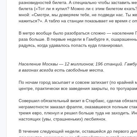
разновидностей билета. А специально чтобы заставить м
билета («Тот ли я купил? Можно ли с этим билетом ехать
мной: «Смотри, мы доверяем тебе, не подведи нас. Ты ж
нажиться?». А табло на станции показывает не время
с о
В метро вообще было разобраться сложно — население Г
раза больше. В первые недели в Гамбурге я, ошарашенны
радуясь, когда удавалось попасть куда планировал.
Население Москвы — 12 миллионов; 196 станций. Гамбу
в вагонах всегда есть свободные места.
По ночам город засыпает и совсем затихает (по крайней м
центре, практически все заведения закрыты, по тротуара
Совершил обязательный визит в Старбакс, сделав обязат
неграмотности заказал фраппе, оказавшееся полным ста
тремя евро, плюнул и решил больше туда не заходить. И
настоящих (увы, страшненьких) лесбиянок.
В течение следующей недели, оставшейся до первого дн