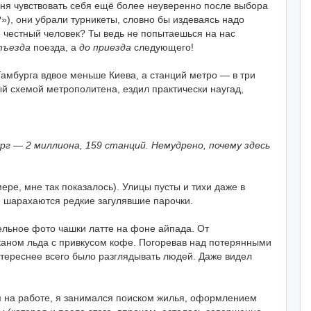
еня чувствовать себя ещё более неуверенно после выбора
?»), они убрали турникеты, словно бы издеваясь надо
е честный человек? Ты ведь не попытаешься на нас
тъезда
поезда, а
до приезда
следующего!
амбурга вдвое меньше Киева, а станций метро — в три
й схемой метрополитена, ездил практически наугад,
рг — 2 миллиона, 159 станций. Немудрено, почему здесь
ере, мне так показалось). Улицы пусты и тихи даже в
м шарахаются редкие загулявшие парочки.
ельное фото чашки латте на фоне айпада. От
каном льда с привкусом кофе. Погоревав над потерянными
нтереснее всего было разглядывать людей. Даже видел
я на работе, я занимался поиском жилья, оформлением