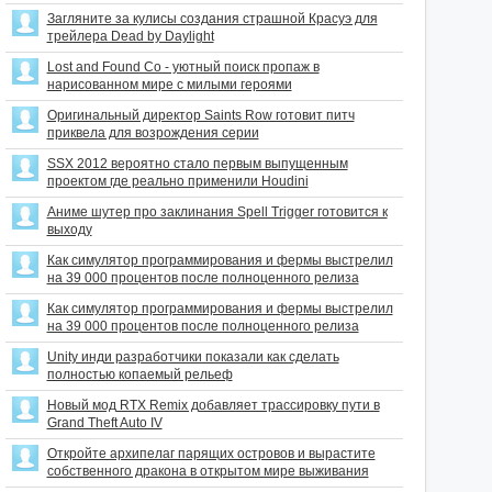
Загляните за кулисы создания страшной Красуэ для
трейлера Dead by Daylight
Lost and Found Co - уютный поиск пропаж в
нарисованном мире с милыми героями
Оригинальный директор Saints Row готовит питч
приквела для возрождения серии
SSX 2012 вероятно стало первым выпущенным
проектом где реально применили Houdini
Аниме шутер про заклинания Spell Trigger готовится к
выходу
Как симулятор программирования и фермы выстрелил
на 39 000 процентов после полноценного релиза
Как симулятор программирования и фермы выстрелил
на 39 000 процентов после полноценного релиза
Unity инди разработчики показали как сделать
полностью копаемый рельеф
Новый мод RTX Remix добавляет трассировку пути в
Grand Theft Auto IV
Откройте архипелаг парящих островов и вырастите
собственного дракона в открытом мире выживания