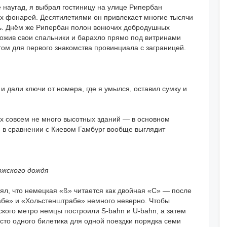
е наугад, я выбрал гостиницу на улице Рипербан
х фонарей. Десятилетиями он привлекает многие тысячи
нь. Днём же Рипербан полон вонючих добродушных
ожив свои спальники и барахло прямо под витринами
том для первого знакомства провинциала с заграницей.
 дали ключи от номера, где я умылся, оставил сумку и
ах совсем не много высотных зданий — в основном
и в сравнении с Киевом Гамбург вообще выглядит
ржского дождя
нял, что немецкая «ß» читается как двойная «С» — после
рабе» и «Хольстенштрабе» немного неверно. Чтобы
ского метро немцы построили S-bahn и U-bahn, а затем
есто одного билетика для одной поездки порядка семи