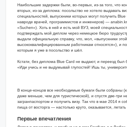
Наибольшие задержки были, во-первых, из-за того, что кон
вторых, из-за диплома: посольство не хотело выдавать в
специальностей, выпускники которых могут получить Blue
навроде врачей, программистов и инженеров) — anabin.kmk.o
«Suchen»). Хоть в ней и есть мой ВУЗ, моей специально
подтверждать мой диплом через немецкое бюро трудоуст
выдали официальную справку, что, мол, «выпускники этой
высококвалифицированным работникам относятся»), и по
которым я уже в посольство и шёл.
Кстати, без диплома Blue Card не выдают, и переезд был
«Иди учись и не выдумывай глупостей! Ишь ты, университе
В конце-концов все необходимые бумаги были собраны (к 
даже меньше, чем для туристической), и спустя две-три н
загранпаспортом и получить визу. Так что в мае 2014 я со
пища от восторга — настолько круто, оказывается, летать
Первые впечатления