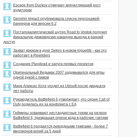
Escape from Duckov отмечает впечатляющий рост
аудитории
Genshin Impact опубликовала список персонажей-
баннеров для версии 6.2
Постапокалиптический шутер Road to Vostok получил
финальную демоверсию накануне выхода в ранний
доступ
Захват крюком в духе Sekiro в новом roguelite - как это
работает в Rewilders
Создание Playdead и запуск первых проектов
Оригинальный Ведьмак 2007 задумывался для игры
одной рукой с пивом
Марк-Алексис Коте уходит из Ubisoft после двадцати
лет работы
Руководитель Battlefield 6 утверждает, что серия Call of
Duty родилась из-за конфликта с EA
Геймеры осваивают нестандартные трюки на релизе
Battlefield 6, превращая огрехи кода в рабочие тактики
Battlefield 6 продается рекордными темпами - более 7
миллионов копий за 5 дней