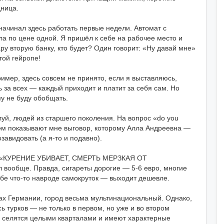
дница.
 начинал здесь работать первые недели. Автомат с
лла по цене одной. Я пришёл к себе на рабочее место и
ру вторую банку, кто будет? Один говорит: «Ну давай мне»
той гейропе!
мер, здесь совсем не принято, если я выставляюсь,
ь за всех — каждый приходит и платит за себя сам. Но
му не буду обобщать.
луй, людей из старшего поколения. На вопрос «do you
 затем показывают мне выговор, которому Алла Андреевна —
завидовать (а я-то и подавно).
хе: «КУРЕНИЕ УБИВАЕТ, СМЕРТЬ МЕРЗКАЯ ОТ
обще. Правда, сигареты дорогие — 5-6 евро, многие
ебе что-то навроде самокруток — выходит дешевле.
одах Германии, город весьма мультинациональный. Однако,
сь турков — не только в первом, но уже и во втором
, селятся целыми кварталами и имеют характерные