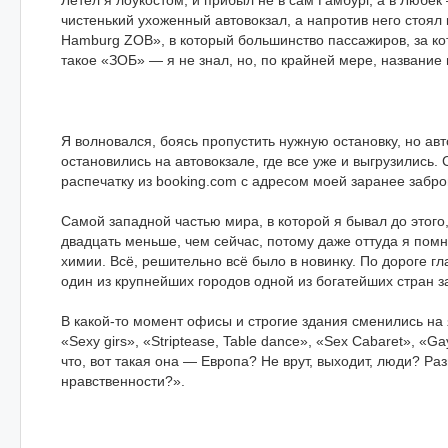
Летел я лоукостом, и прибыл не в сам Гамбург, а в Любе
чистенький ухоженный автовокзал, а напротив него стоял
Hamburg ZOB», в который большинство пассажиров, за ко
такое «ЗОБ» — я не знал, но, по крайней мере, название
Я волновался, боясь пропустить нужную остановку, но ав
остановились на автовокзале, где все уже и выгрузились
распечатку из booking.com с адресом моей заранее забр
Cамой западной частью мира, в которой я бывал до этого,
двадцать меньше, чем сейчас, потому даже оттуда я помн
химии. Всё, решительно всё было в новинку. По дороге гла
один из крупнейших городов одной из богатейших стран 
В какой-то момент офисы и строгие здания сменились на 
«Sexy girs», «Striptease, Table dance», «Sex Cabaret», «G
что, вот такая она — Европа? Не врут, выходит, люди? Ра
нравственности?».