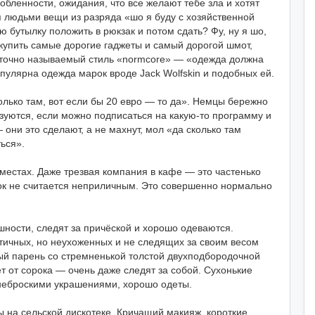
бленности, ожидания, что все желают тебе зла и хотят
я людьми вещи из разряда «шо я буду с хозяйственной
ю бутылку положить в рюкзак и потом сдать? Фу, ну я шо,
купить самые дорогие гаджеты и самый дорогой шмот,
уточно называемый стиль «normcore» — «одежда должна
пулярна одежда марок вроде Jack Wolfskin и подобных ей.
колько там, вот если бы 20 евро — то да». Немцы бережно
ьзуются, если можно подписаться на какую-то программу и
они это сделают, а не махнут, мол «да сколько там
ься».
естах. Даже трезвая компания в кафе — это частенько
ток не считается неприличным. Это совершенно нормально
ности, следят за причёской и хорошо одеваются.
атичных, но неухоженных и не следящих за своим весом
ный парень со стремненькой толстой двухподбородочной
т от сорока — очень даже следят за собой. Сухонькие
 неброскими украшениями, хорошо одеты.
ы на сельской дискотеке. Кричащий макияж, короткие