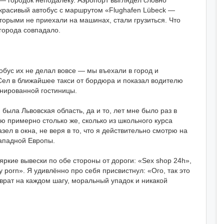
к — городок неподалёку. Аэропорт выглядел словно
 красивый автобус с маршрутом «Flughafen Lübeck —
торыми не приехали на машинах, стали грузиться. Что
 города совпадало.
тобус их не делал вовсе — мы въехали в город и
. Сел в ближайшее такси от бордюра и показал водителю
онированной гостиницы.
 была Львовская область, да и то, лет мне было раз в
ю примерно столько же, сколько из школьного курса
зел в окна, не веря в то, что я действительно смотрю на
западной Европы.
яркие вывески по обе стороны от дороги: «Sex shop 24h»,
ay porn». Я удивлённо про себя присвистнул: «Ого, так это
зврат на каждом шагу, моральный упадок и никакой