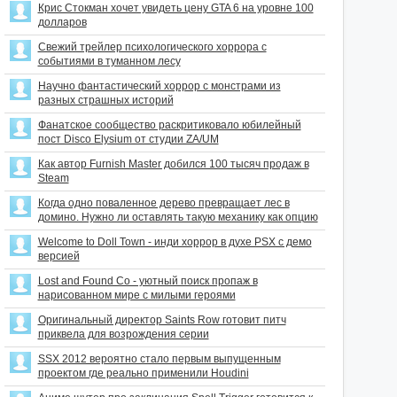
Крис Стокман хочет увидеть цену GTA 6 на уровне 100
долларов
Свежий трейлер психологического хоррора с
событиями в туманном лесу
Научно фантастический хоррор с монстрами из
разных страшных историй
Фанатское сообщество раскритиковало юбилейный
пост Disco Elysium от студии ZA/UM
Как автор Furnish Master добился 100 тысяч продаж в
Steam
Когда одно поваленное дерево превращает лес в
домино. Нужно ли оставлять такую механику как опцию
Welcome to Doll Town - инди хоррор в духе PSX с демо
версией
Lost and Found Co - уютный поиск пропаж в
нарисованном мире с милыми героями
Оригинальный директор Saints Row готовит питч
приквела для возрождения серии
SSX 2012 вероятно стало первым выпущенным
проектом где реально применили Houdini