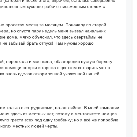
 (которая и после этого, впрочем, осталась совершенно
единственным кухонно-рабоче-письменным столом с
но пролетая месяц за месяцем. Поначалу по старой
чера, но спустя пару недель меня вызвал начальник
дке дома, мягко объяснил, что здесь овертаймы не
и не забывай брать отпуск! Нам нужны хорошо
ой, переехала и моя жена, облагородив пустую берлогу
ри помощи шторки и горшка с цветком сотворить уют в
ака вновь сделав откормленной ухоженной няшей.
ом только с сотрудниками, по-английски. В моей компании
меня здесь из местных нет, потому о менталитете немцев
глупо грести всех под одну гребенку; но я всё же попробую
многих местных людей черты.