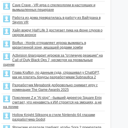
Cave Crave - VR игра о спелеологии в настоящих и
вымышленных пещерахе
Работа из дома превратилась в работу из Вайтрана в
Skyrim VR
Хайп вокруг Half Life 3 достигает пика на фоне слухов о
скором анонсе
Bioflux - Horde отправляет игрока выживать в
карантинной зоне, кишащей ордами зомби
Activision благодарит игроков за "отличную реакцию" на
Call of Duty Black Ops 7, несмотря на провальные
оценки
Глава Krafton, по данным суда, спрашивал у ChatGPT,
как не платить бонусы разработчикам Subnautica 2
Разработчик Megabonk добровольно снимает игру с
номинации The Game Awards 2025
Поколение Z и "AI slop" - бывший директор Square Enix
считает, что ненависть к ИИ строится на эмоциях, а не
на логике
Hollow Knight Silksong в стиле Nintendo 64 глазами
разработчика Godot
Японские издатели требуют, чтобы Sora 2 прекратила