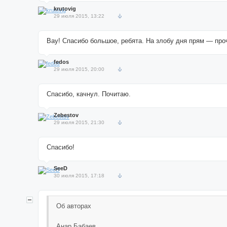
krutovig
29 июля 2015, 13:22
Вау! Спасибо большое, ребята. На злобу дня прям — про
fedos
29 июля 2015, 20:00
Спасибо, качнул. Почитаю.
Zebestov
29 июля 2015, 21:30
Спасибо!
SeeD
30 июля 2015, 17:18
Об авторах
Анар Бабаев