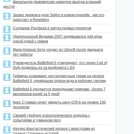
финальную демоверсию накануне выхода в ранний
доступ
Захват крюком в духе Sekiro в новом roguelite - как это
работает в Rewilders
Создание Playdead и запуск первых проектов
Оригинальный Ведьмак 2007 задумывался для игры
одной рукой с пивом
Марк-Алексис Коте уходит из Ubisoft после двадцати
лет работы
Руководитель Battlefield 6 утверждает, что серия Call of
Duty родилась из-за конфликта с EA
Геймеры осваивают нестандартные трюки на релизе
Battlefield 6, превращая огрехи кода в рабочие тактики
Battlefield 6 продается рекордными темпами - более 7
миллионов копий за 5 дней
Крис Стокман хочет увидеть цену GTA 6 на уровне 100
долларов
Свежий трейлер психологического хоррора с
событиями в туманном лесу
Научно фантастический хоррор с монстрами из
разных страшных историй