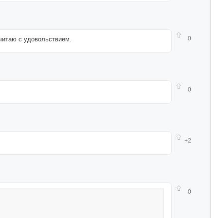
0
читаю с удовольствием.
0
+2
0