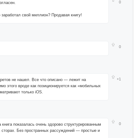
0
согласен.
р заработал свой миллион? Продавая книгу!
0
+1
кретов не нашел. Все что описано — лежит на
имо этого вроде как позиционируется как «мобильных
сматривают только iOS.
0
а книга показалась очень здорово структурированным
в сторах. Без пространных рассуждений — простые и