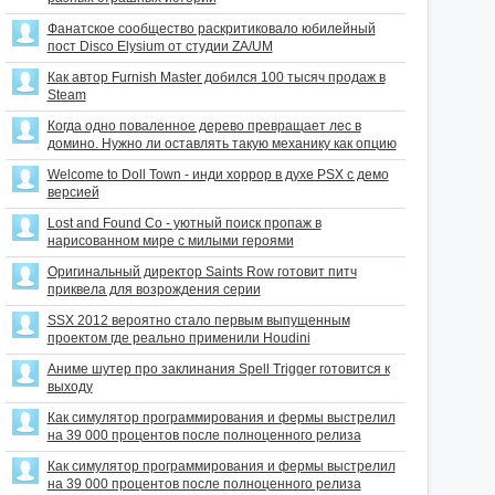
Фанатское сообщество раскритиковало юбилейный
пост Disco Elysium от студии ZA/UM
Как автор Furnish Master добился 100 тысяч продаж в
Steam
Когда одно поваленное дерево превращает лес в
домино. Нужно ли оставлять такую механику как опцию
Welcome to Doll Town - инди хоррор в духе PSX с демо
версией
Lost and Found Co - уютный поиск пропаж в
нарисованном мире с милыми героями
Оригинальный директор Saints Row готовит питч
приквела для возрождения серии
SSX 2012 вероятно стало первым выпущенным
проектом где реально применили Houdini
Аниме шутер про заклинания Spell Trigger готовится к
выходу
Как симулятор программирования и фермы выстрелил
на 39 000 процентов после полноценного релиза
Как симулятор программирования и фермы выстрелил
на 39 000 процентов после полноценного релиза