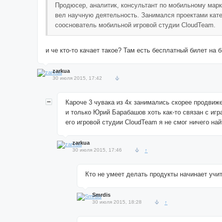
Продюсер, аналитик, консультант по мобильному марк
вел научную деятельность. Занимался проектами катего
сооснователь мобильной игровой студии CloudTeam.
и че кто-то качает такое? Там есть бесплатный билет на
zarkua
30 июля 2015, 17:42
Кароче 3 чувака из 4х занимались скорее продвижен
и только Юрий Барабашов хоть как-то связан с игр
его игровой студии CloudTeam я не смог ничего най
zarkua
30 июля 2015, 17:46
↑
Кто не умеет делать продукты начинает учит
Smrdis
30 июля 2015, 18:28
↑