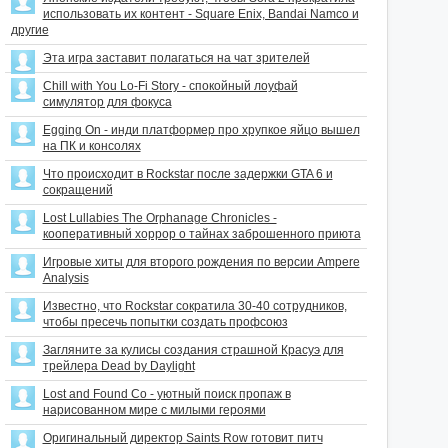
использовать их контент - Square Enix, Bandai Namco и
другие
Эта игра заставит полагаться на чат зрителей
Chill with You Lo-Fi Story - спокойный лоуфай
симулятор для фокуса
Egging On - инди платформер про хрупкое яйцо вышел
на ПК и консолях
Что происходит в Rockstar после задержки GTA 6 и
сокращений
Lost Lullabies The Orphanage Chronicles -
кооперативный хоррор о тайнах заброшенного приюта
Игровые хиты для второго рождения по версии Ampere
Analysis
Известно, что Rockstar сократила 30-40 сотрудников,
чтобы пресечь попытки создать профсоюз
Загляните за кулисы создания страшной Красуэ для
трейлера Dead by Daylight
Lost and Found Co - уютный поиск пропаж в
нарисованном мире с милыми героями
Оригинальный директор Saints Row готовит питч