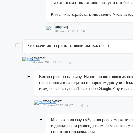
ты хоть и скептик тот еще, но тут я с тобой 
Книга «как заработать миллион». А как авто
krutovig
30 июля 2015, 19:26
↑
Кто прочитает первым, отпишитесь как оно :)
grmaster
30 июля 2015, 18:52
Бегло прочел половину. Ничего нового, никаких се
поверхности и находится в открытом доступе. Пом
игр», но зачастую забывают про Google Play и рас
frangovalex
31 июля 2015, 07:07
↑
Мне как полному нубу в вопросах маркетинг
и доходчивым руководством по маркетингу 
понятные рекомендации.