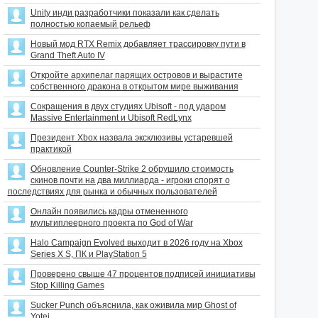
Unity инди разработчики показали как сделать
полностью копаемый рельеф
Новый мод RTX Remix добавляет трассировку пути в
Grand Theft Auto IV
Откройте архипелаг парящих островов и вырастите
собственного дракона в открытом мире выживания
Сокращения в двух студиях Ubisoft - под ударом
Massive Entertainment и Ubisoft RedLynx
Президент Xbox назвала эксклюзивы устаревшей
практикой
Обновление Counter-Strike 2 обрушило стоимость
скинов почти на два миллиарда - игроки спорят о
последствиях для рынка и обычных пользователей
Онлайн появились кадры отмененного
мультиплеерного проекта по God of War
Halo Campaign Evolved выходит в 2026 году на Xbox
Series X S, ПК и PlayStation 5
Проверено свыше 47 процентов подписей инициативы
Stop Killing Games
Sucker Punch объяснила, как оживила мир Ghost of
Yotei