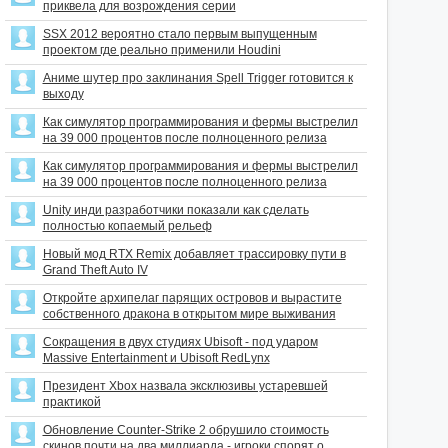
приквела для возрождения серии
SSX 2012 вероятно стало первым выпущенным
проектом где реально применили Houdini
Аниме шутер про заклинания Spell Trigger готовится к
выходу
Как симулятор программирования и фермы выстрелил
на 39 000 процентов после полноценного релиза
Как симулятор программирования и фермы выстрелил
на 39 000 процентов после полноценного релиза
Unity инди разработчики показали как сделать
полностью копаемый рельеф
Новый мод RTX Remix добавляет трассировку пути в
Grand Theft Auto IV
Откройте архипелаг парящих островов и вырастите
собственного дракона в открытом мире выживания
Сокращения в двух студиях Ubisoft - под ударом
Massive Entertainment и Ubisoft RedLynx
Президент Xbox назвала эксклюзивы устаревшей
практикой
Обновление Counter-Strike 2 обрушило стоимость
скинов почти на два миллиарда - игроки спорят о