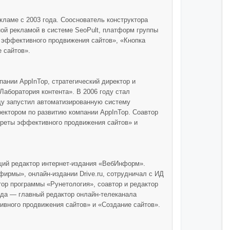
кламе с 2003 года. Сооснователь конструктора
ной рекламой в системе SeoPult, платформ группы
ы эффективного продвижения сайтов», «Кнопка
 сайтов».
ании AppInTop, стратегический директор и
Лаборатория контента». В 2006 году стал
ду запустил автоматизированную систему
ректором по развитию компании AppInTop. Соавтор
екреты эффективного продвижения сайтов» и
щий редактор интернет-издания «ВебИнформ».
фирмы», онлайн-издании Drive.ru, сотрудничал с ИД
тор программы «Рунетология», соавтор и редактор
ода — главный редактор онлайн-телеканала
тивного продвижения сайтов» и «Создание сайтов».