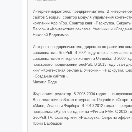
Интернет-маркетолог, предприниматель. В интернет-ре
сайтов Setup.ru, соавтор модуля управления контекст
компаний AppInTop. Соавтор книг «Раскрутка. Секрет
Бабло» и «Контекстная реклама. Учебник» и «Создание
Николай Евдокимов
Интернет-предприниматель, директор по развитию комп
сооснователь SeoPult. В 2004 году открыл компанию «
сооснователем интернет-холдинга Unmedia. В 2009 го
поискового продвижения SeoPult. В 2013 году стал ди
книг «Контекстная реклама. Учебник», «Раскрутка. С
«Создание сайтов».
Михаил Боде
Журналист, редактор. В 2003-2004 годах — выпускаю
Впоследствии работал в журналах Upgrade и «Секрет 
«Манн, Иванов и Фербер». В 2010-2012 годах — редак
программы «Рунет сегодня» на «Финам FM». С 2012 г
SeoPult.TV. Соавтор книг «Раскрутка. Секреты эффек
Юрий Барбашов