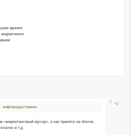
айшее время
 маркетинге.
авыки
+2
т
инфопродуктовики.
к «маркетинговый мусор», а как принято на блогах.
платно и т.д.