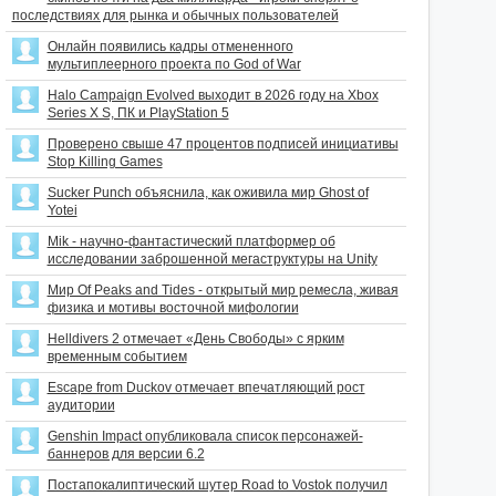
последствиях для рынка и обычных пользователей
Онлайн появились кадры отмененного
мультиплеерного проекта по God of War
Halo Campaign Evolved выходит в 2026 году на Xbox
Series X S, ПК и PlayStation 5
Проверено свыше 47 процентов подписей инициативы
Stop Killing Games
Sucker Punch объяснила, как оживила мир Ghost of
Yotei
Mik - научно-фантастический платформер об
исследовании заброшенной мегаструктуры на Unity
Мир Of Peaks and Tides - открытый мир ремесла, живая
физика и мотивы восточной мифологии
Helldivers 2 отмечает «День Свободы» с ярким
временным событием
Escape from Duckov отмечает впечатляющий рост
аудитории
Genshin Impact опубликовала список персонажей-
баннеров для версии 6.2
Постапокалиптический шутер Road to Vostok получил