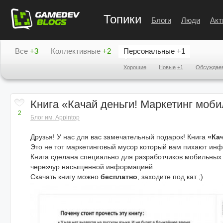
Топики
Блоги
Люди
Акт
Все
+3
Коллективные
+2
Персональные
+1
Хорошие
Новые
+1
Обсуждае
Книга «Качай деньги! Маркетинг моб
2
Блог им. Appintop
Друзья! У нас для вас замечательный подарок! Книга
«Ка
Это не тот маркетинговый мусор который вам пихают инф
Книга сделана специально для разработчиков мобильных 
черезчур насыщенной информацией.
Скачать книгу можно
бесплатно
, заходите под кат ;)