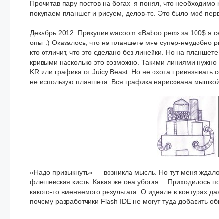
Прочитав пару постов на богах, я понял, что необходимо
покупаем планшет и рисуем, делов-то. Это было моё пер
Декабрь 2012. Прикупив wacoom «Baboo pen» за 100$ я 
опыт:) Оказалось, что на планшете мне супер-неудобно р
кто отличит, что это сделано без линейки. Но на планшете
кривыми насколько это возможно. Такими линиями нужно у
KR или графика от Juicy Beast. Но не охота привязывать 
не использую планшета. Вся графика нарисована мышкой
«Надо привыкнуть» — возникла мысль. Но тут меня ждал
флешевская кисть. Какая же она убогая… Приходилось по 
какого-то вменяемого результата. О идеале в контурах д
почему разработчики Flash IDE не могут туда добавить о