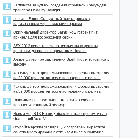
Загляните за кулисы создания страшной Красуэ для
трейлера Dead by Daylight
Lost and Found Co - уютный поиск пропаж в
нарисованном мире с милыми героями
Оригинальный директор Saints Row готовит питч
приквела для возрождения серии
SSX 2012 вероятно стало первым выпущенным
проектом где реально применили Houdini
Аниме шутер про заклинания Spell Trigger готовится к
выходу
Как симулятор программирования и фермы выстрелил
на 39 000 процентов после полноценного релиза
Как симулятор программирования и фермы выстрелил
на 39 000 процентов после полноценного релиза
Unity инди разработчики показали как сделать
полностью копаемый рельеф
Новый мод RTX Remix добавляет трассировку пути в
Grand Theft Auto IV
Откройте архипелаг парящих островов и вырастите
собственного дракона в открытом мире выживания