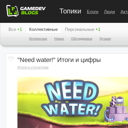
Топики
Блоги
Люди
Акт
Все
+1
Коллективные
Персональные
+1
Интересные
Новые
Обсуждаемые
Лучшие
"Need water!" Итоги и цифры
Итоги и статистика