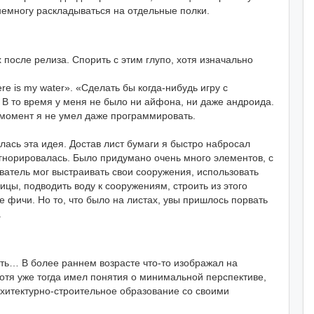
емногу раскладываться на отдельные полки.
 после релиза. Спорить с этим глупо, хотя изначально
re is my water». «Сделать бы когда-нибудь игру с
 В то время у меня не было ни айфона, ни даже андроида.
т момент я не умел даже программировать.
илась эта идея. Достав лист бумаги я быстро набросал
игнорировалась. Было придумано очень много элементов, с
ватель мог выстраивать свои сооружения, использовать
ицы, подводить воду к сооружениям, строить из этого
ие фичи. Но то, что было на листах, увы пришлось порвать
.
ать… В более раннем возрасте что-то изображал на
Хотя уже тогда имел понятия о минимальной перспективе,
рхитектурно-строительное образование со своими