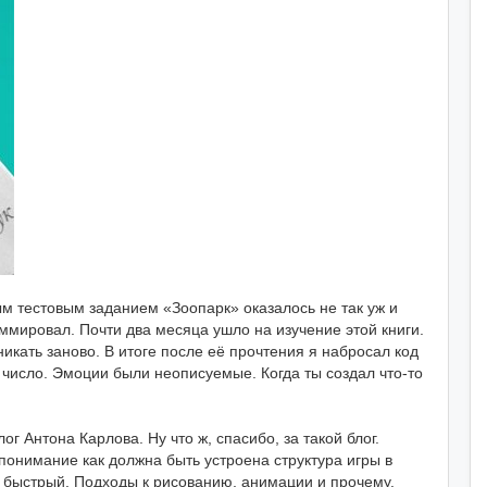
ым тестовым заданием «Зоопарк» оказалось не так уж и
аммировал. Почти два месяца ушло на изучение этой книги.
икать заново. В итоге после её прочтения я набросал код
 число. Эмоции были неописуемые. Когда ты создал что-то
ог Антона Карлова. Ну что ж, спасибо, за такой блог.
онимание как должна быть устроена структура игры в
т быстрый. Подходы к рисованию, анимации и прочему.