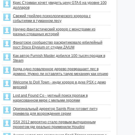
Крис Стокман хочет увидеть цену GTA 6 на уровне 100
долларов
Свежий трейлер психологического хоррора с
событиями в туманном лесу
Научно фантастический хоррор с монстрами из
разных страшных историй
Фанатское сообщество раскритиковало юбилейный
пост Disco Elysium от студии ZA/UM
Как автор Furnish Master добился 100 тысяч продаж в
Steam
Когда одно поваленное дерево превращает лес в
домино. Нужно ли оставлять такую механику как опцию
Welcome to Doll Town - инди хоррор в духе PSX с демо
версией
Lost and Found Co - уютный поиск пропаж в
нарисованном мире с милыми героями
Оригинальный директор Saints Row готовит питч
приквела для возрождения серии
SSX 2012 вероятно стало первым выпущенным
проектом где реально применили Houdini