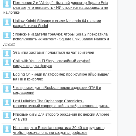
Поколение Z и "AI slop" - бывший директор Square Enix
считает, что ненависть к ИИ строится на эмоциях, а не
на логике
Hollow Knight Silksong в стиле Nintendo 64 глазами
разработчика Godot
Японские издатели требуют, чтобы Sora 2 прекратила
использовать их контент - Square Enix, Bandai Namco и
другие
Эта игра заставит полагаться на чат зрителей
Chill with You Lo-Fi Story - спокойный лоуфай
симулятор для фокуса
Egging On - инди платформер про хрупкое яйцо вышел
на ПК и консолях
Что происходит в Rockstar после задержки GTA 6 и
сокращений
Lost Lullabies The Orphanage Chronicles -
кооперативный хоррор о тайнах заброшенного приюта
Игровые хиты для второго рождения по версии Ampere
Analysis
Известно, что Rockstar сократила 30-40 сотрудников,
чтобы пресечь попытки создать профсоюз