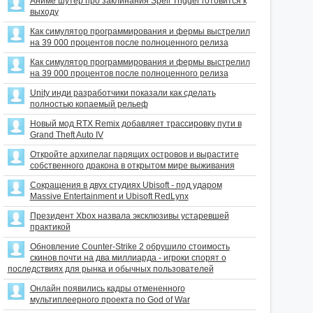
Аниме шутер про заклинания Spell Trigger готовится к
выходу
Как симулятор программирования и фермы выстрелил
на 39 000 процентов после полноценного релиза
Как симулятор программирования и фермы выстрелил
на 39 000 процентов после полноценного релиза
Unity инди разработчики показали как сделать
полностью копаемый рельеф
Новый мод RTX Remix добавляет трассировку пути в
Grand Theft Auto IV
Откройте архипелаг парящих островов и вырастите
собственного дракона в открытом мире выживания
Сокращения в двух студиях Ubisoft - под ударом
Massive Entertainment и Ubisoft RedLynx
Президент Xbox назвала эксклюзивы устаревшей
практикой
Обновление Counter-Strike 2 обрушило стоимость
скинов почти на два миллиарда - игроки спорят о
последствиях для рынка и обычных пользователей
Онлайн появились кадры отмененного
мультиплеерного проекта по God of War