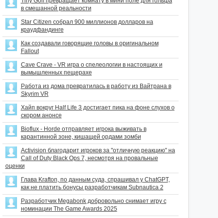
Tiny Golf превращает комнату в мини поле для гольфа
в смешанной реальности
Star Citizen собрал 900 миллионов долларов на
краудфандинге
Как создавали говорящие головы в оригинальном
Fallout
Cave Crave - VR игра о спелеологии в настоящих и
вымышленных пещерахе
Работа из дома превратилась в работу из Вайтрана в
Skyrim VR
Хайп вокруг Half Life 3 достигает пика на фоне слухов о
скором анонсе
Bioflux - Horde отправляет игрока выживать в
карантинной зоне, кишащей ордами зомби
Activision благодарит игроков за "отличную реакцию" на
Call of Duty Black Ops 7, несмотря на провальные
оценки
Глава Krafton, по данным суда, спрашивал у ChatGPT,
как не платить бонусы разработчикам Subnautica 2
Разработчик Megabonk добровольно снимает игру с
номинации The Game Awards 2025