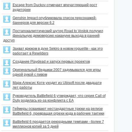
Escape from Duckov отмечает впечатляющий рост
аудитории
Genshin Impact опубликовала список персонажей-
баннеров для версии 6.2
Постапокалиптический шутер Road to Vostok получил
финальную демоверсию накануне выхода в ранний
доступ
Захват крюком в духе Sekiro в новом roguelite - как это
работает в Rewilders
Создание Playdead и запуск первых проектов
Оригинальный Ведьмак 2007 задумывался для игры
одной рукой с пивом
Марк-Алексис Коте уходит из Ubisoft после двадцати
лет работы
Руководитель Battlefield 6 утверждает, что серия Call of
Duty родилась из-за конфликта с EA
Геймеры осваивают нестандартные трюки на релизе
Battlefield 6, превращая огрехи кода в рабочие тактики
Battlefield 6 продается рекордными темпами - более 7
миллионов копий за 5 дней