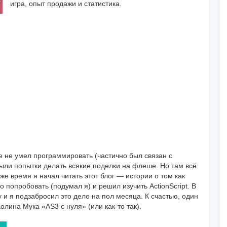
игра, опыт продажи и статистика.
е не умел программировать (частично был связан с
 Были попытки делать всякие поделки на флеше. Но там всё
е время я начал читать этот блог — истории о том как
 попробовать (подумал я) и решил изучить ActionScript. В
 и я подзабросил это дело на пол месяца. К счастью, один
лина Мука «AS3 с нуля» (или как-то так).