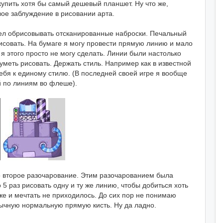
 купить хотя бы самый дешевый планшет. Ну что же,
вое заблуждение в рисовании арта.
сел обрисовывать отсканированные наброски. Печальный
исовать. На бумаге я могу провести прямую линию и мало
 я этого просто не могу сделать. Линии были настолько
меть рисовать. Держать стиль. Например как в известной
себя к единому стилю. (В последней своей игре я вообще
 по линиям во флеше).
о второе разочарование. Этим разочарованием была
5 раз рисовать одну и ту же линию, чтобы добиться хоть
аже и мечтать не приходилось. До сих пор не понимаю
бычную нормальную прямую кисть. Ну да ладно.