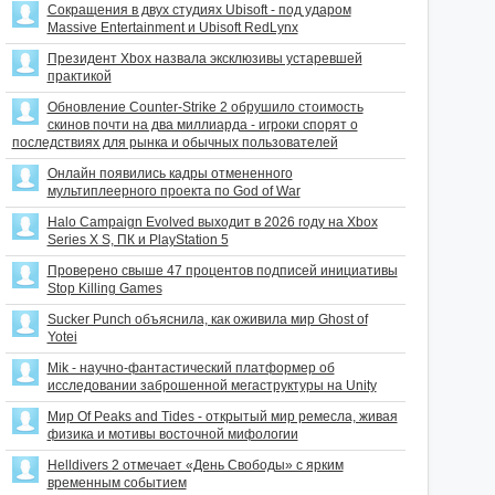
Сокращения в двух студиях Ubisoft - под ударом
Massive Entertainment и Ubisoft RedLynx
Президент Xbox назвала эксклюзивы устаревшей
практикой
Обновление Counter-Strike 2 обрушило стоимость
скинов почти на два миллиарда - игроки спорят о
последствиях для рынка и обычных пользователей
Онлайн появились кадры отмененного
мультиплеерного проекта по God of War
Halo Campaign Evolved выходит в 2026 году на Xbox
Series X S, ПК и PlayStation 5
Проверено свыше 47 процентов подписей инициативы
Stop Killing Games
Sucker Punch объяснила, как оживила мир Ghost of
Yotei
Mik - научно-фантастический платформер об
исследовании заброшенной мегаструктуры на Unity
Мир Of Peaks and Tides - открытый мир ремесла, живая
физика и мотивы восточной мифологии
Helldivers 2 отмечает «День Свободы» с ярким
временным событием