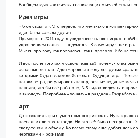
Вообщем куча хаотически возникающих мыслей стали пон
Идея игры
«Клон свомпи». Это первое, что мелькало в комментариях
идея была совсем другая.
Примерно в 2011 году, я увидел как человек играет в «Whe
управлением воды» — подумал я. В саму игру я не играл.
Мысль про воду как появилась, так и пропала. Ибо на то
И вот, после того как я освоил азы as3, почему-то вспомн
основные детали. Идея «провести воду до трубы» сразу 
которыми будет взаимодействовать будущая игра. Пользо
потоки ветра, регулировать напор, разные водяные мельн
цепочки, что бы всё работало; 3-5 видов жидкости и проч
и выкинуть. Подробнее «почему» в разделе «Разработка»
Арт
До создания игры я умел немного рисовать. Ну как рисов
последних листах тетради. Но это всё было несерьезно. 
свету-теням и объему. Ко всему этому еще добавилось а
чертежами и эскизами.