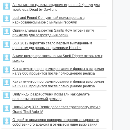
Загляните за кулисы создания страшной Красуэ для
трейлера Dead by Daylight
Lost and Found Co - уютный поиск пропаж в
нарисованном мире с милыми героями
Оригинальный директор Saints Row готовит питч
приквела для возрождения серии
SSX 2012 вероятно стало первым выпущенным
проектом где реально применили Houdini
Аниме шутер про заклинания Spell Trigger готовится к
выходу
Как симулятор программирования и фермы выстрелил
на 39 000 процентов после полноценного релиза
Как симулятор программирования и фермы выстрелил
на 39 000 процентов после полноценного релиза
Unity инди разработчики показали как сделать
полностью копаемый рельеф
Новый мод RTX Remix добавляет трассировку пути в
Grand Theft Auto IV
Откройте архипелаг парящих островов и вырастите
собственного дракона в открытом мире выживания