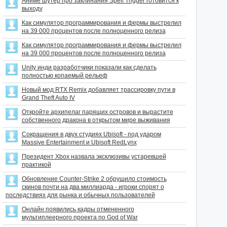
Аниме шутер про заклинания Spell Trigger готовится к
выходу
Как симулятор программирования и фермы выстрелил
на 39 000 процентов после полноценного релиза
Как симулятор программирования и фермы выстрелил
на 39 000 процентов после полноценного релиза
Unity инди разработчики показали как сделать
полностью копаемый рельеф
Новый мод RTX Remix добавляет трассировку пути в
Grand Theft Auto IV
Откройте архипелаг парящих островов и вырастите
собственного дракона в открытом мире выживания
Сокращения в двух студиях Ubisoft - под ударом
Massive Entertainment и Ubisoft RedLynx
Президент Xbox назвала эксклюзивы устаревшей
практикой
Обновление Counter-Strike 2 обрушило стоимость
скинов почти на два миллиарда - игроки спорят о
последствиях для рынка и обычных пользователей
Онлайн появились кадры отмененного
мультиплеерного проекта по God of War