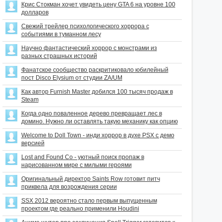
Крис Стокман хочет увидеть цену GTA 6 на уровне 100
долларов
Свежий трейлер психологического хоррора с
событиями в туманном лесу
Научно фантастический хоррор с монстрами из
разных страшных историй
Фанатское сообщество раскритиковало юбилейный
пост Disco Elysium от студии ZA/UM
Как автор Furnish Master добился 100 тысяч продаж в
Steam
Когда одно поваленное дерево превращает лес в
домино. Нужно ли оставлять такую механику как опцию
Welcome to Doll Town - инди хоррор в духе PSX с демо
версией
Lost and Found Co - уютный поиск пропаж в
нарисованном мире с милыми героями
Оригинальный директор Saints Row готовит питч
приквела для возрождения серии
SSX 2012 вероятно стало первым выпущенным
проектом где реально применили Houdini