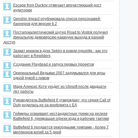
Escape from Duckov отмечает впечатляющий рост
аудитории
Genshin Impact опубликовала список персонажей-
баннеров для версии 6.2
Постапокалиптический шутер Road to Vostok получил
финальную демоверсию накануне выхода в ранний
доступ
Захват крюком в духе Sekiro в новом roguelite - как это
работает в Rewilders
Создание Playdead и запуск первых проектов
Оригинальный Ведьмак 2007 задумывался для игры
одной рукой с пивом
Марк-Алексис Коте уходит из Ubisoft после двадцати
лет работы
Руководитель Battlefield 6 утверждает, что серия Call of
Duty родилась из-за конфликта с EA
Геймеры осваивают нестандартные трюки на релизе
Battlefield 6, превращая огрехи кода в рабочие тактики
Battlefield 6 продается рекордными темпами - более 7
миллионов копий за 5 дней