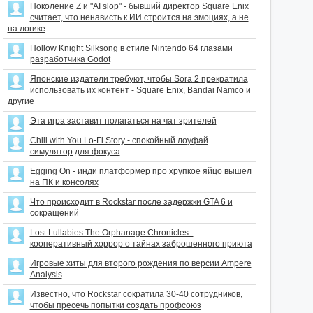
Поколение Z и "AI slop" - бывший директор Square Enix
считает, что ненависть к ИИ строится на эмоциях, а не
на логике
Hollow Knight Silksong в стиле Nintendo 64 глазами
разработчика Godot
Японские издатели требуют, чтобы Sora 2 прекратила
использовать их контент - Square Enix, Bandai Namco и
другие
Эта игра заставит полагаться на чат зрителей
Chill with You Lo-Fi Story - спокойный лоуфай
симулятор для фокуса
Egging On - инди платформер про хрупкое яйцо вышел
на ПК и консолях
Что происходит в Rockstar после задержки GTA 6 и
сокращений
Lost Lullabies The Orphanage Chronicles -
кооперативный хоррор о тайнах заброшенного приюта
Игровые хиты для второго рождения по версии Ampere
Analysis
Известно, что Rockstar сократила 30-40 сотрудников,
чтобы пресечь попытки создать профсоюз