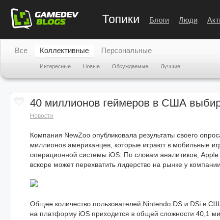
Топики
Блоги
Люди
Акт
Все
Коллективные
Персональные
Интересные
Новые
Обсуждаемые
Лучшие
40 миллионов геймеров в США выби
Новости
Компания NewZoo опубликовала результаты своего опроса
миллионов американцев, которые играют в мобильные игр
операционной системы iOS. По словам аналитиков, Apple 
вскоре может перехватить лидерство на рынке у компании
Общее количество пользователей Nintendo DS и DSi в США
на платформу iOS приходится в общей сложности 40,1 м