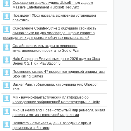
Сокращения в двух студиях Ubisoft - под ударом
Massive Entertainment и Ubisoft RedLynx
Президент Xbox назвала эксклюзивы устаревшей
практикой
Обновление Counter-Strike 2 обрушило стоимость
скинов почти на два миллиарда - игроки спорят о
последствиях для рынка и обычных пользователей
Онлайн появились кадры отмененного
мультиплеерного проекта по God of War
Halo Campaign Evolved выходит в 2026 году на Xbox
Series X S, ПК и PlayStation 5
Проверено свыше 47 процентов подписей инициативы
Stop Killing Games
Sucker Punch объяснила, как оживила мир Ghost of
Yotei
Mik - научно-фантастический платформер об
исследовании заброшенной мегаструктуры на Unity
Мир Of Peaks and Tides - открытый мир ремесла, живая
физика и мотивы восточной мифологии
Helldivers 2 отмечает «День Свободы» с ярким
временным событием