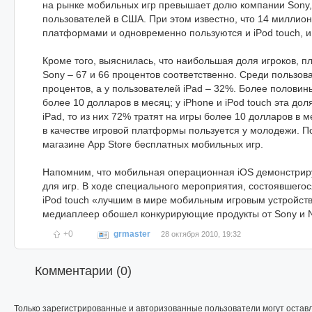
на рынке мобильных игр превышает долю компании Sony,
пользователей в США. При этом известно, что 14 миллио
платформами и одновременно пользуются и iPod touch, и
Кроме того, выяснилась, что наибольшая доля игроков, п
Sony – 67 и 66 процентов соответственно. Среди пользова
процентов, а у пользователей iPad – 32%. Более половины 
более 10 долларов в месяц; у iPhone и iPod touch эта до
iPad, то из них 72% тратят на игры более 10 долларов в 
в качестве игровой платформы пользуется у молодежи. П
магазине App Store бесплатных мобильных игр.
Напомним, что мобильная операционная iOS демонстрир
для игр. В ходе специального мероприятия, состоявшегос
iPod touch «лучшим в мире мобильным игровым устройств
медиаплеер обошел конкурирующие продукты от Sony и N
+0
grmaster
28 октября 2010, 19:32
Комментарии (
0
)
Только зарегистрированные и авторизованные пользователи могут остав