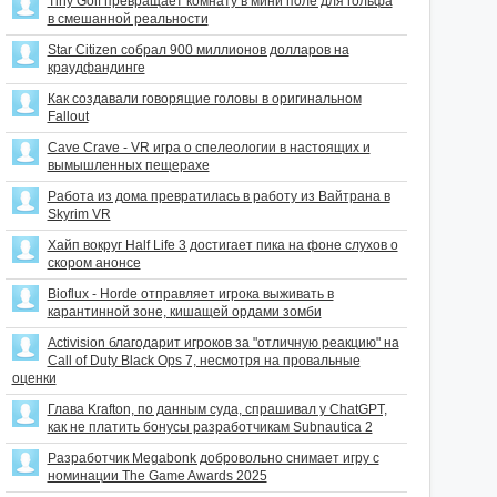
Tiny Golf превращает комнату в мини поле для гольфа
в смешанной реальности
Star Citizen собрал 900 миллионов долларов на
краудфандинге
Как создавали говорящие головы в оригинальном
Fallout
Cave Crave - VR игра о спелеологии в настоящих и
вымышленных пещерахе
Работа из дома превратилась в работу из Вайтрана в
Skyrim VR
Хайп вокруг Half Life 3 достигает пика на фоне слухов о
скором анонсе
Bioflux - Horde отправляет игрока выживать в
карантинной зоне, кишащей ордами зомби
Activision благодарит игроков за "отличную реакцию" на
Call of Duty Black Ops 7, несмотря на провальные
оценки
Глава Krafton, по данным суда, спрашивал у ChatGPT,
как не платить бонусы разработчикам Subnautica 2
Разработчик Megabonk добровольно снимает игру с
номинации The Game Awards 2025