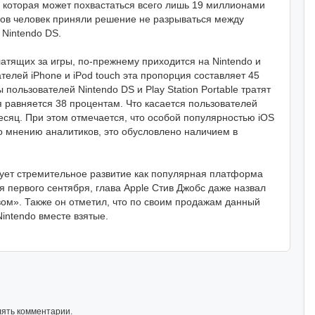
 которая может похвастаться всего лишь 19 миллионами
нов человек приняли решение не разрываться между
 Nintendo DS.
латящих за игры, по-прежнему приходится на Nintendo и
телей iPhone и iPod touch эта пропорция составляет 45
пользователей Nintendo DS и Play Station Portable тратят
ля равняется 38 процентам. Что касается пользователей
месяц. При этом отмечается, что особой популярностью iOS
о мнению аналитиков, это обусловлено наличием в
ует стремительное развитие как популярная платформа
я первого сентября, глава Apple Стив Джобс даже назвал
ом». Также он отметил, что по своим продажам данный
intendo вместе взятые.
лять комментарии.