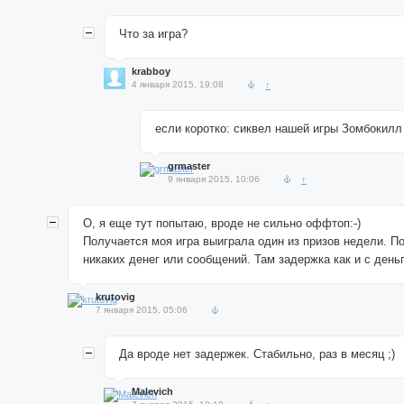
Что за игра?
krabboy
4 января 2015, 19:08
↑
если коротко: сиквел нашей игры Зомбокилл
grmaster
9 января 2015, 10:06
↑
О, я еще тут попытаю, вроде не сильно оффтоп:-)
Получается моя игра выиграла один из призов недели. П
никаких денег или сообщений. Там задержка как и с ден
krutovig
7 января 2015, 05:06
Да вроде нет задержек. Стабильно, раз в месяц ;)
Malevich