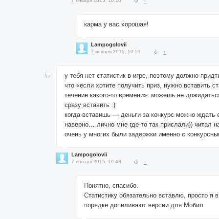
7 января 2015, 10:10
↑
карма у вас хорошая!
Lampogolovii
7 января 2015, 10:51
↑
у тебя нет статистик в игре, поэтому должно придт
что «если хотите получить приз, нужно вставить ст
течение какого-то времени». можешь не дожидатьс
сразу вставить :)
когда вставишь — деньги за конкурс можно ждать 
наверно… лично мне где-то так прислали)) читал 
очень у многих были задержки именно с конкурсны
Lampogolovii
7 января 2015, 10:48
↑
Понятно, спасибо.
Статистику обязательно вставлю, просто я 
порядке допиливают версии для Мобил