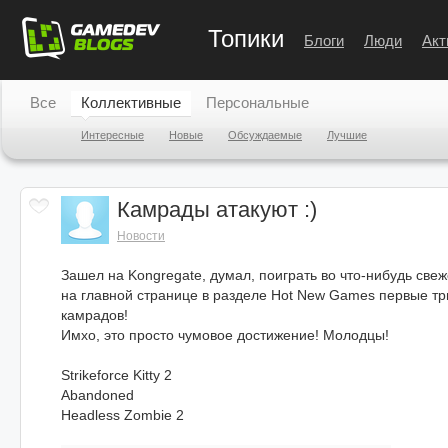
Топики
Блоги
Люди
Акт
Все
Коллективные
Персональные
Интересные
Новые
Обсуждаемые
Лучшие
Камрады атакуют :)
Новости
Зашел на Kongregate, думал, поиграть во что-нибудь све
на главной странице в разделе Hot New Games первые т
камрадов!
Имхо, это просто чумовое достижение! Молодцы!
Strikeforce Kitty 2
Abandoned
Headless Zombie 2