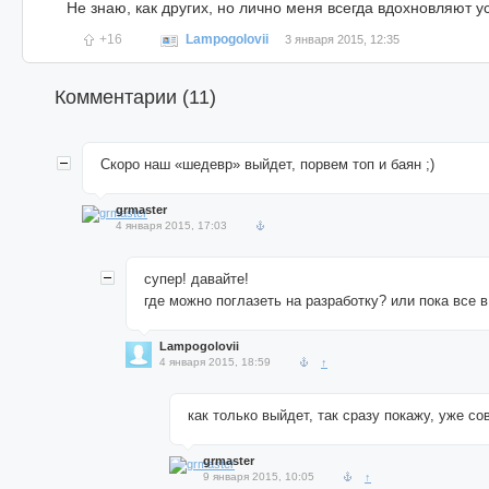
Не знаю, как других, но лично меня всегда вдохновляют у
+16
Lampogolovii
3 января 2015, 12:35
Комментарии (
11
)
Скоро наш «шедевр» выйдет, порвем топ и баян ;)
grmaster
4 января 2015, 17:03
супер! давайте!
где можно поглазеть на разработку? или пока все в
Lampogolovii
4 января 2015, 18:59
↑
как только выйдет, так сразу покажу, уже сов
grmaster
9 января 2015, 10:05
↑