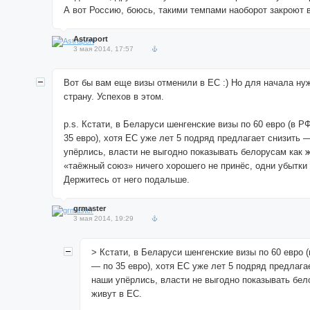
А вот Россию, боюсь, такими темпами наоборот закроют в 
Astraport
3 мая 2014, 17:57
Вот бы вам еще визы отменили в ЕС :) Но для начала ну
страну. Успехов в этом.
p.s. Кстати, в Беларуси шенгенские визы по 60 евро (в Р
35 евро), хотя ЕС уже лет 5 подряд предлагает снизить 
упёрлись, власти не выгодно показывать белорусам как ж
«таёжный союз» ничего хорошего не принёс, одни убытки 
Держитесь от него подальше.
grmaster
3 мая 2014, 19:29
> Кстати, в Беларуси шенгенские визы по 60 евро 
— по 35 евро), хотя ЕС уже лет 5 подряд предлага
наши упёрлись, власти не выгодно показывать бел
живут в ЕС.