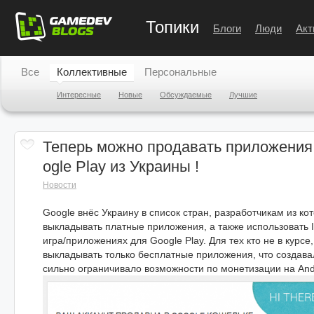
Топики
Блоги
Люди
Акт
Все
Коллективные
Персональные
Интересные
Новые
Обсуждаемые
Лучшие
Теперь можно продавать приложения 
ogle Play из Украины !
Новости
Google внёс Украину в список стран, разработчикам из к
выкладывать платные приложения, а также использовать I
игра/приложениях для Google Play. Для тех кто не в курсе
выкладывать только бесплатные приложения, что создава
сильно ограничивало возможности по монетизации на And