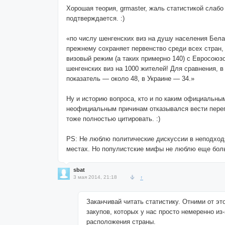
Хорошая теория, grmaster, жаль статистикой слабо
подтверждается. :)
«по числу шенгенских виз на душу населения Бела
прежнему сохраняет первенство среди всех стран
визовый режим (а таких примерно 140) с Евросоюз
шенгенских виз на 1000 жителей! Для сравнения, в
показатель — около 48, в Украине — 34.»
Ну и историю вопроса, кто и по каким официальны
неофициальным причинам отказывался вести пере
тоже полностью цитировать. :)
PS: Не люблю политические дискуссии в неподход
местах. Но популистские мифы не люблю еще боль
sbat
3 мая 2014, 21:18
↑
Заканчивай читать статистику. Отними от эт
закупов, которых у нас просто немеренно из
расположения страны.