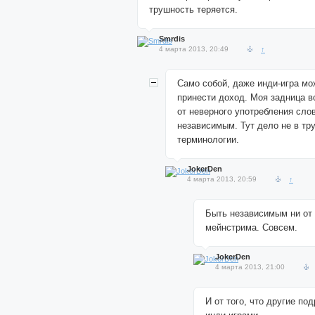
трушность теряется.
Smrdis
4 марта 2013, 20:49
↑
Само собой, даже инди-игра м
принести доход. Моя задница 
от неверного употребления сло
независимым. Тут дело не в тру
терминологии.
JokerDen
4 марта 2013, 20:59
↑
Быть независимым ни от д
мейнстрима. Совсем.
JokerDen
4 марта 2013, 21:00
И от того, что другие по