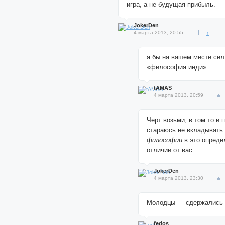
игра, а не будущая прибыль.
JokerDen
4 марта 2013, 20:55
↑
я бы на вашем месте сел
«философия инди»
tAMAS
4 марта 2013, 20:59
Черт возьми, в том то и 
стараюсь не вкладывать 
философии
в это опреде
отличии от вас.
JokerDen
4 марта 2013, 23:30
Молодцы — сдержались 
fedos