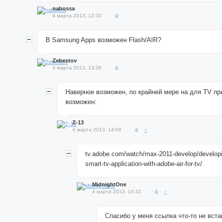
nabossa
4 марта 2013, 12:33
В Samsung Apps возможен Flash/AIR?
Zebestov
4 марта 2013, 13:26
Наверное возможен, по крайней мере на для TV п
возможен:
Z-13
4 марта 2013, 14:09
↑
tv.adobe.com/watch/max-2011-develop/develop
smart-tv-application-with-adobe-air-for-tv/
MidnightOne
4 марта 2013, 14:32
↑
Спасибо у меня ссылка что-то не вста