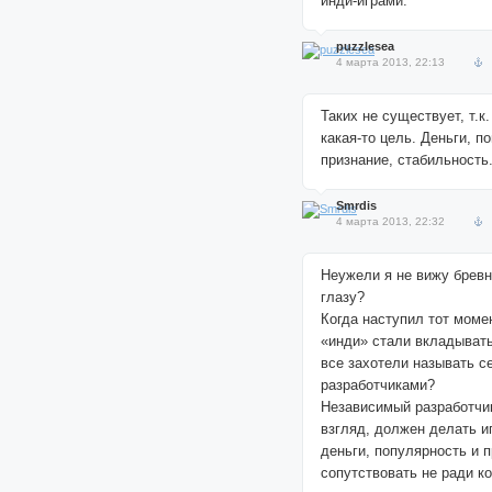
инди-играми.
puzzlesea
4 марта 2013, 22:13
Таких не существует, т.к
какая-то цель. Деньги, п
признание, стабильность
Smrdis
4 марта 2013, 22:32
Неужели я не вижу бревн
глазу?
Когда наступил тот момен
«инди» стали вкладывать
все захотели называть с
разработчиками?
Независимый разработчик
взгляд, должен делать и
деньги, популярность и 
сопутствовать не ради к