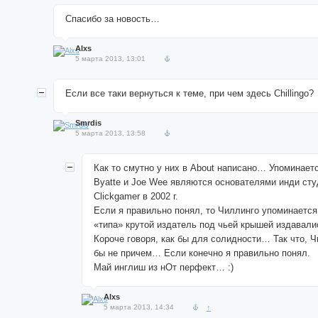
Спасибо за новость…
Alxs
5 марта 2013, 13:01
Если все таки вернуться к теме, при чем здесь Chillingo?
Smrdis
5 марта 2013, 13:58
Как то смутно у них в About написано… Упоминаетс
Byatte и Joe Wee являются основателями инди ст
Clickgamer в 2002 г.
Если я правильно понял, то Чиллинго упоминается
«типа» крутой издатель под чьей крышей издавали
Короче говоря, как бы для солидности… Так что, Ч
бы не причем… Если конечно я правильно понял.
Май инглиш из нОт перфект… :)
Alxs
5 марта 2013, 14:34
↑