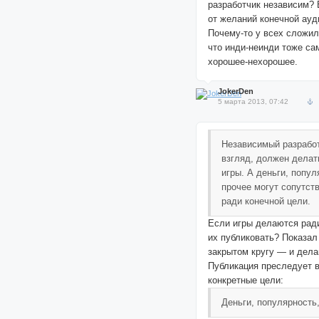
разработчик независим?
от желаний конечной ауд
Почему-то у всех сложил
что инди-неинди тоже сам
хорошее-нехорошее.
JokerDen
5 марта 2013, 07:42
Независимый разработ
взгляд, должен делат
игры. А деньги, попул
прочее могут сопутст
ради конечной цели.
Если игры делаются ради
их публиковать? Показал
закрытом кругу — и дел
Публикация преследует 
конкретные цели:
Деньги, популярность,