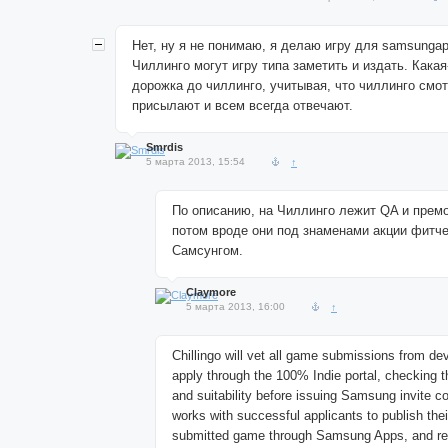
Нет, ну я не понимаю, я делаю игру для samsungap
Чиллинго могут игру типа заметить и издать. Какая
дорожка до чиллинго, учитывая, что чиллинго смот
присылают и всем всегда отвечают.
Smrdis
5 марта 2013, 15:54
↑
По описанию, на Чиллинго лежит QA и премо
потом вроде они под знаменами акции фитч
Самсунгом.
Claymore
5 марта 2013, 16:00
↑
Chillingo will vet all game submissions from d
apply through the 100% Indie portal, checking t
and suitability before issuing Samsung invite
works with successful applicants to publish the
submitted game through Samsung Apps, and re