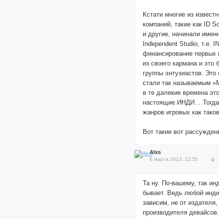
Кстати многие из извест
компаний, такие как ID So
и другие, начинали именн
Independent Studio, т.е. IN
финансирование первых 
из своего кармана и это
группы энтузиастов. Это 
стали так называемым «
в те далекие времена эт
настоящие ИНДИ… Тогда,
жанров игровых как так
Вот такие вот рассужден
Alxs
6 марта 2013, 12:55
Та ну. По-вашему, так ин
бывает. Ведь любой инди
зависим, не от издателя, 
производителя девайсов.