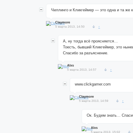
Чиллинго и Кликгеймер — это одна и та же 
Claymore
5 марта 2013, 14:50
↑
А, ну тогда всё проясняется…
Тоесть, бывший Кликгеймер, это нын
Спасибо за разъяснение.
Alxs
5 марта 2013, 14:57
↑
www.clickgamer.com
Claymore
5 марта 2013, 14:59
↑
Ок. Будем знать… Спасиб
Alxs
5 марта 2013, 15:02