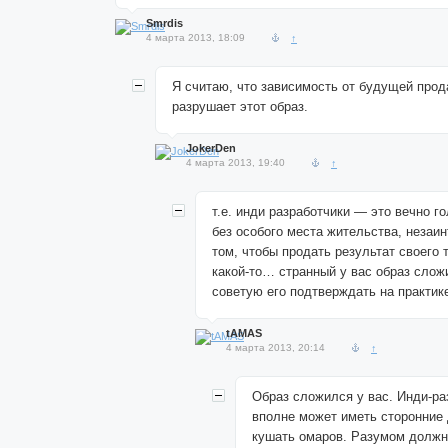
Smrdis
4 марта 2013, 18:09
↑
Я считаю, что зависимость от будущей прод
разрушает этот образ.
JokerDen
4 марта 2013, 19:40
↑
т.е. инди разработчики — это вечно г
без особого места жительства, незаи
том, чтобы продать результат своего 
какой-то… странный у вас образ слож
советую его подтверждать на практике
tAMAS
4 марта 2013, 20:14
↑
Образ сложился у вас. Инди-ра
вполне может иметь сторонние
кушать омаров. Разумом должн