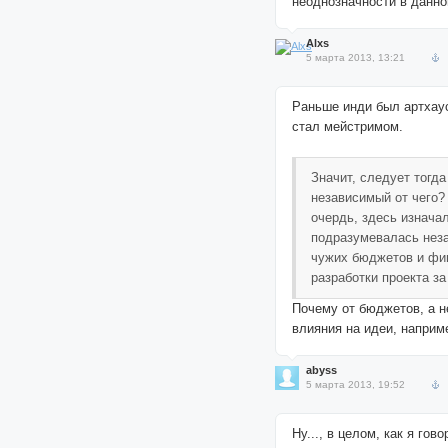
неоднозначности в данно
Alxs
5 марта 2013, 13:21
Раньше инди был артхау
стал мейстримом.
Значит, следует тогда
независимый от чего?
очердь, здесь изнача
подразумевалась нез
чужих бюджетов и фи
разработки проекта за
Почему от бюджетов, а н
влияния на идеи, наприм
abyss
5 марта 2013, 19:52
Ну..., в целом, как я гов