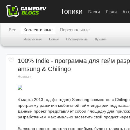
Топики
Блоги
Люди
Акт
Все
Коллективные
Персональные
Интересные
Новые
Обсуждаемые
Лучшие
100% Indie - программа для гейм раз
amsung & Chilingo
Новости
4 марта 2013 года(сегодня) Samsung совместно с Chiling
программу развития мобильной гейм-индстрии под назв
Данный проект представляет собой площадку для прилож
разработчикам максимально засветить свой продукт чере
Samsung первые полгода всю прибыль будет отдавать раз