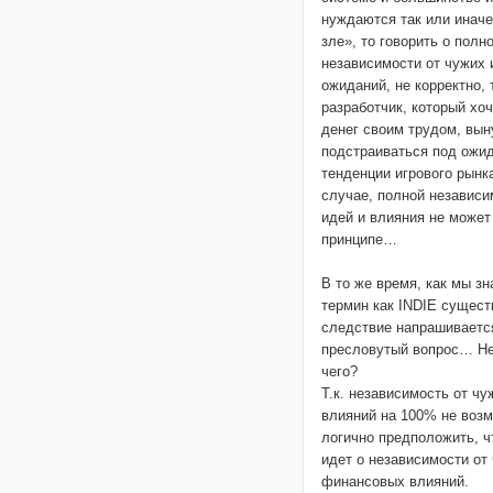
нуждаются так или инач
зле», то говорить о полн
независимости от чужих 
ожиданий, не корректно, 
разработчик, который хоч
денег своим трудом, вы
подстраиваться под ожид
тенденции игрового рынка
случае, полной независи
идей и влияния не может
принципе…
В то же время, как мы зн
термин как INDIE сущест
следствие напрашиваетс
пресловутый вопрос… Не
чего?
Т.к. независимость от чу
влияний на 100% не возм
логично предположить, ч
идет о независимости от
финансовых влияний.