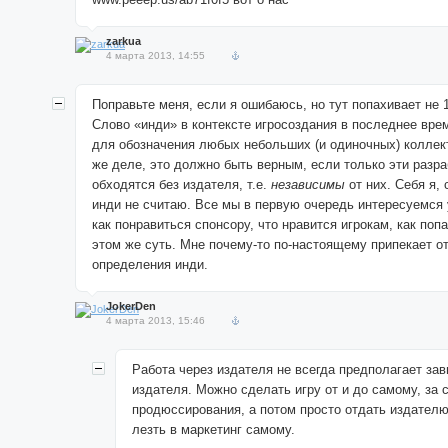
zarkua
4 марта 2013, 14:55
Поправьте меня, если я ошибаюсь, но тут попахивает не 
Слово «инди» в контексте игросоздания в последнее вре
для обозначения любых небольших (и одиночных) коллек
же деле, это должно быть верным, если только эти разра
обходятся без издателя, т.е.
независимы
от них. Себя я, 
инди не считаю. Все мы в первую очередь интересуемся
как понравиться спонсору, что нравится игрокам, как попа
этом же суть. Мне почему-то по-настоящему припекает о
определения инди.
JokerDen
4 марта 2013, 15:46
Работа через издателя не всегда предполагает зав
издателя. Можно сделать игру от и до самому, за с
продюссирования, а потом просто отдать издателю
лезть в маркетинг самому.