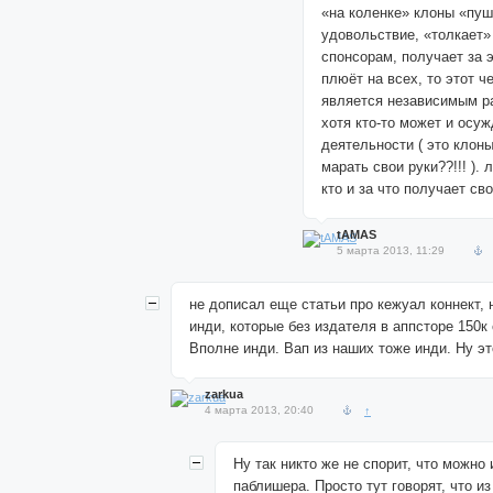
«на коленке» клоны «пуш
удовольствие, «толкает»
спонсорам, получает за э
плюёт на всех, то этот ч
является независимым р
хотя кто-то может и осуж
деятельности ( это клоны
марать свои руки??!!! ). 
кто и за что получает св
tAMAS
5 марта 2013, 11:29
не дописал еще статьи про кежуал коннект, 
инди, которые без издателя в аппсторе 150к
Вполне инди. Вап из наших тоже инди. Ну эт
zarkua
4 марта 2013, 20:40
↑
Ну так никто же не спорит, что можно 
паблишера. Просто тут говорят, что из