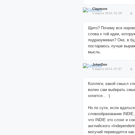
Claymore
5 марта 2013, 01:28
Щито? Почему все норов
слова к той идеи, котору
подразумевал? Оке, в б
постараюсь лучше выра
мысль.
JokerDen
5 марта 2013, 07:37
Коллеги, какой смысл с
волен сам выбирать смыс
хочется… :)
Но по сути, если вдаться
словообразование INDIE,
что INDIE это слэнг и со
английского «Independent
могучий переводится как