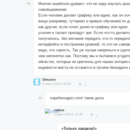
Многие ошибочно думают, что не надо изучать рынок
самовыражение.
Если человек делает графику или идею, как он хоч
вещи (например, туториал и кривую обучения) он 
как другие, если хочет донести графику или идею.
усилия и талант пропадут зря. Если что-то делаетс
получилось, без желания передать что-то определ
интерфейсе и построении уровней, то это не само
инди, это серость. Так уж лучше напрячься и сдела
чем непонятно как. Поэтому мы и пытаемся угодить
областях, которые не критичны для наших интерес
индевости места не останется в пучине безнадеги и
Dimuron
5 марта 2013, 10:34
↑
superhexagon.com/ такие дела.
zarkua
5 марта 2013, 13:36
↑
«Только хардкор!»