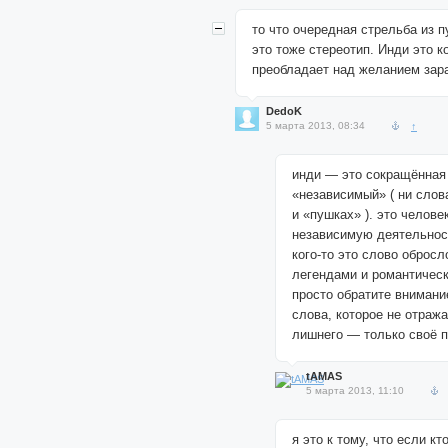
то что очередная стрельба из
это тоже стереотип. Инди это к
преобладает над желанием зара
DedoK
5 марта 2013, 08:34
↑
инди — это сокращённая
«независимый» ( ни слов
и «пушках» ). это челов
независимую деятельност
кого-то это слово оброс
легендами и романтическ
просто обратите внимани
слова, которое не отража
лишнего — только своё п
tAMAS
5 марта 2013, 11:10
я это к тому, что если кт