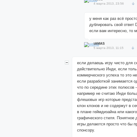
4 марта 2013, 23:56
у меня как раз всё просто
дублировать свой ответ 
если вам интересно, то 
tAMAS
5 марта 2013, 11:15
если делаешь игру чисто для с
действительно Инди, если толь
коммерческого успеха то это н
если разработкой занимается о
что по середине этих полюсов 
например не считаю Инди боль
флешовых игр которые предста
клон клонов и не содержут в се
в плане геймдизайна или какого
графического стиля. Понятное 
игры делаются просто что бы п
спонсору.