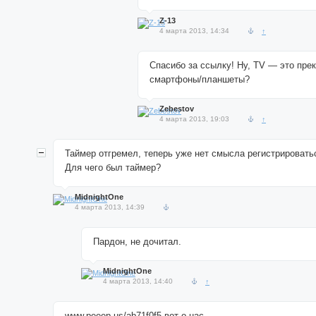
Z-13
4 марта 2013, 14:34
↑
Спасибо за ссылку! Ну, TV — это прек
смартфоны/планшеты?
Zebestov
4 марта 2013, 19:03
↑
Таймер отгремел, теперь уже нет смысла регистрировать
Для чего был таймер?
MidnightOne
4 марта 2013, 14:39
Пардон, не дочитал.
MidnightOne
4 марта 2013, 14:40
↑
www.peeep.us/ab71f0f5 вот о нас