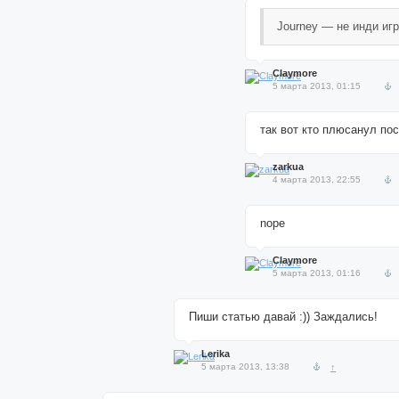
Journey — не инди игр
Claymore
5 марта 2013, 01:15
так вот кто плюсанул по
zarkua
4 марта 2013, 22:55
nope
Claymore
5 марта 2013, 01:16
Пиши статью давай :)) Заждались!
Lerika
5 марта 2013, 13:38
↑