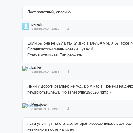
Пост зачетный, спасибо.
pkivalin
3 июня 2014, 13:11
Если бы она не была так близко в DevGAMM, я бы тоже п
Организаторы очень клевые чуваки!
Статья отличная! Так держать!
Lerika
3 июня 2014, 13:55
Ямки у дороги реально не гуд. Во у нас в Тюмени на днях
newsprom.ru/news/Proisshestvija/198328.html: )
Megabyte
3 июня 2014, 19:48
наткнулся тут на статью, которая хорошо показывает разн
невнятно в посте написал.