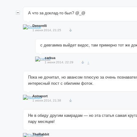
А что за доклад-то был? @_@
Denorelli
1 июня 2014, 21:25
с девгамма выйдет видос, там примерно тот же до
zarkua
1 июня 2014, 22:29
↑
Пока не дочитал, но авансом плюсую за очень познавате
интересный пост с обилием фоток.
Astraport
1 июня 2014, 21:38
Не в обиду другим камрадам — но эта статья самая крут
пару месяцев!
TheRabbit