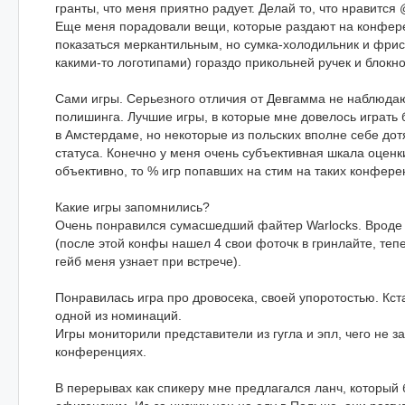
гранты, что меня приятно радует. Делай то, что нравится 
Еще меня порадовали вещи, которые раздают на конфере
показаться меркантильным, но сумка-холодильник и фрис
какими-то логотипами) гораздо прикольней ручек и блокно
Сами игры. Серьезного отличия от Девгамма не наблюдаю
полишинга. Лучшие игры, в которые мне довелось играть 
в Амстердаме, но некоторые из польских вполне себе дот
статуса. Конечно у меня очень субъективная шкала оценки
объективно, то % игр попавших на стим на таких конфере
Какие игры запомнились?
Очень понравился сумасшедший файтер Warlocks. Вроде 
(после этой конфы нашел 4 свои фоточк в гринлайте, тепе
гейб меня узнает при встрече).
Понравилась игра про дровосека, своей упоротостью. Кст
одной из номинаций.
Игры мониторили представители из гугла и эпл, чего не з
конференциях.
В перерывах как спикеру мне предлагался ланч, который