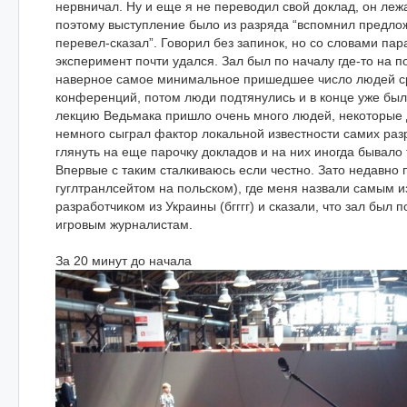
нервничал. Ну и еще я не переводил свой доклад, он лежа
поэтому выступление было из разряда “вспомнил предло
перевел-сказал”. Говорил без запинок, но со словами пара
эксперимент почти удался. Зал был по началу где-то на п
наверное самое минимальное пришедшее число людей с
конференций, потом люди подтянулись и в конце уже был
лекцию Ведьмака пришло очень много людей, некоторые д
немного сыграл фактор локальной известности самих разр
глянуть на еще парочку докладов и на них иногда бывало 
Впервые с таким сталкиваюсь если честно. Зато недавно 
гуглтранлсейтом на польском), где меня назвали самым 
разработчиком из Украины (бгггг) и сказали, что зал был п
игровым журналистам.
За 20 минут до начала