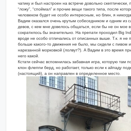
чатику и был настроен на встрече довольно скептически, 
“ложу”, “споймал” и прочие вещи такого типа, после кото
человеком будет не особо интересным, но блин, я никогда
Вадим оказался очень крутым собеседником и одним из 
девов, с кем мне довелось общаться, если бы не он мое 
сократилось бы значительно. На препати проходил Big Ind
вроде не особо отличались от описанных выше. Т.к. я не 
больше какого-то движения не было, мы сидели с пивом 
нарезанной морковкой (лолвут?). А Вадим в это время при
него какой.
Кстати сейчас вспомнилась забавная игра, которую там п
клон флеппи берд, но работает, только если к айпаду по
(настоящий), а он направлен в определенное место.