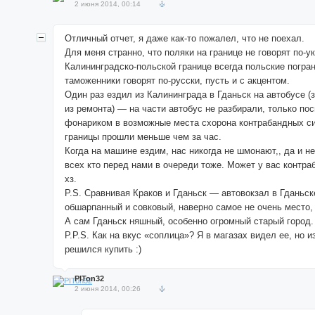
2 июня 2014, 00:14
Отличный отчет, я даже как-то пожалел, что не поехал.
Для меня странно, что поляки на границе не говорят по-у
Калининградско-польской границе всегда польские погра
таможенники говорят по-русски, пусть и с акцентом.
Один раз ездил из Калининграда в Гданьск на автобусе 
из ремонта) — на части автобус не разбирали, только по
фонариком в возможные места схорона контрабандных си
границы прошли меньше чем за час.
Когда на машине ездим, нас никогда не шмонают,, да и не
всех кто перед нами в очереди тоже. Может у вас контра
хз.
P.S. Сравнивая Краков и Гданьск — автовокзал в Гданьс
обшарпанный и совковый, наверно самое не очень место, 
А сам Гданьск няшный, особенно огромный старый город.
P.P.S. Как на вкус «соплица»? Я в магазах видел ее, но и
решился купить :)
PITon32
2 июня 2014, 00:26