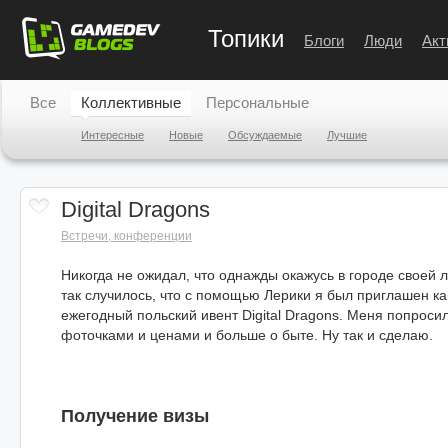
Топики
Блоги
Люди
Акт
Все
Коллективные
Персональные
Интересные
Новые
Обсуждаемые
Лучшие
Digital Dragons
Встречи, конференции
Никогда не ожидал, что однажды окажусь в городе своей 
так случилось, что с помощью Лерики я был приглашен ка
ежегодный польский ивент Digital Dragons. Меня попроси
фоточками и ценами и больше о быте. Ну так и сделаю.
Получение визы