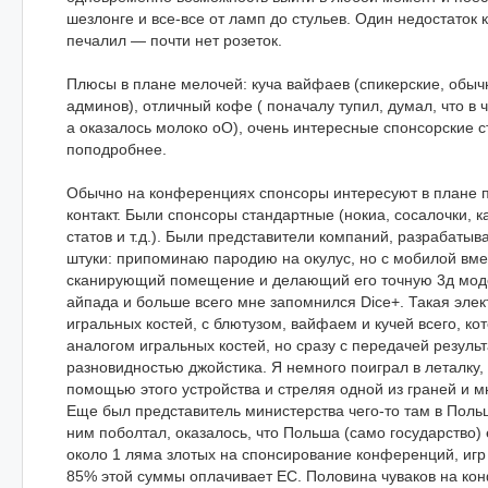
шезлонге и все-все от ламп до стульев. Один недостаток
печалил — почти нет розеток.
Плюсы в плане мелочей: куча вайфаев (спикерские, обыч
админов), отличный кофе ( поначалу тупил, думал, что в 
а оказалось молоко оО), очень интересные спонсорские с
поподробнее.
Обычно на конференциях спонсоры интересуют в плане п
контакт. Были спонсоры стандартные (нокиа, сосалочки, к
статов и т.д.). Были представители компаний, разрабат
штуки: припоминаю пародию на окулус, но с мобилой вмес
сканирующий помещение и делающий его точную 3д моде
айпада и больше всего мне запомнился Dice+. Такая эле
игральных костей, с блютузом, вайфаем и кучей всего, ко
аналогом игральных костей, но сразу с передачей результ
разновидностью джойстика. Я немного поиграл в леталку,
помощью этого устройства и стреляя одной из граней и м
Еще был представитель министерства чего-то там в Поль
ним поболтал, оказалось, что Польша (само государство)
около 1 ляма злотых на спонсирование конференций, игр
85% этой суммы оплачивает ЕС. Половина чуваков на ко