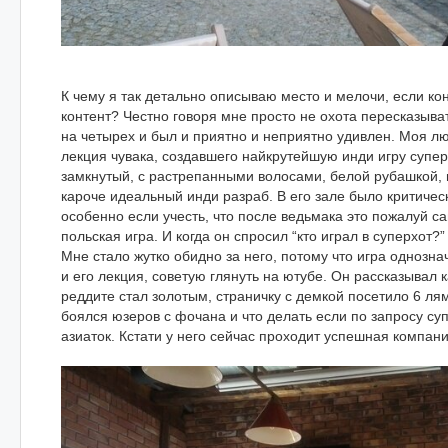
К чему я так детально описываю место и мелочи, если к
контент? Честно говоря мне просто не охота пересказыва
на четырех и был и приятно и неприятно удивлен. Моя 
лекция чувака, создавшего найкрутейшую инди игру суперх
замкнутый, с растрепанными волосами, белой рубашкой,
кароче идеальный инди разраб. В его зале было критичес
особенно если учесть, что после ведьмака это пожалуй 
польская игра. И когда он спросил “кто играл в суперхот?”
Мне стало жутко обидно за него, потому что игра однозна
и его лекция, советую глянуть на ютубе. Он рассказывал к
реддите стал золотым, страничку с демкой посетило 6 лям
боялся юзеров с фочана и что делать если по запросу су
азиаток. Кстати у него сейчас проходит успешная компани