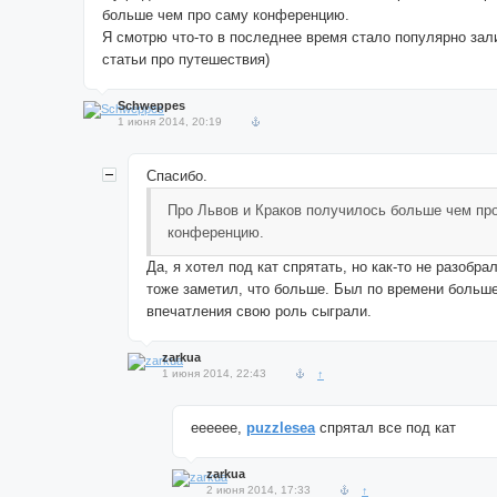
больше чем про саму конференцию.
Я смотрю что-то в последнее время стало популярно зал
статьи про путешествия)
Schweppes
1 июня 2014, 20:19
Спасибо.
Про Львов и Краков получилось больше чем пр
конференцию.
Да, я хотел под кат спрятать, но как-то не разобра
тоже заметил, что больше. Был по времени больш
впечатления свою роль сыграли.
zarkua
1 июня 2014, 22:43
↑
ееееее,
puzzlesea
спрятал все под кат
zarkua
2 июня 2014, 17:33
↑