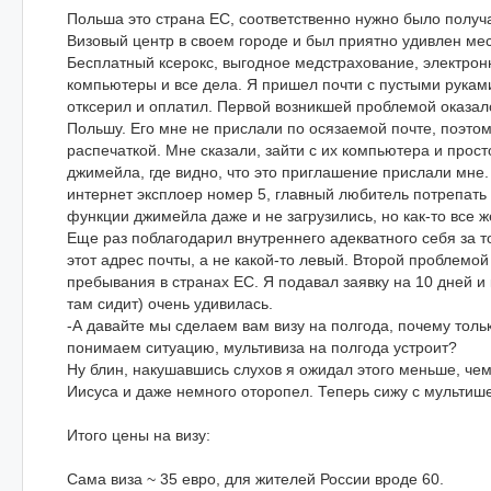
Польша это страна ЕС, соответственно нужно было получа
Визовый центр в своем городе и был приятно удивлен ме
Бесплатный ксерокс, выгодное медстрахование, электрон
компьютеры и все дела. Я пришел почти с пустыми руками
отксерил и оплатил. Первой возникшей проблемой оказал
Польшу. Его мне не прислали по осязаемой почте, поэтом
распечаткой. Мне сказали, зайти с их компьютера и прос
джимейла, где видно, что это приглашение прислали мне.
интернет эксплоер номер 5, главный любитель потрепать
функции джимейла даже и не загрузились, но как-то все ж
Еще раз поблагодарил внутреннего адекватного себя за т
этот адрес почты, а не какой-то левый. Второй проблемо
пребывания в странах ЕС. Я подавал заявку на 10 дней и 
там сидит) очень удивилась.
-А давайте мы сделаем вам визу на полгода, почему толь
понимаем ситуацию, мультивиза на полгода устроит?
Ну блин, накушавшись слухов я ожидал этого меньше, че
Иисуса и даже немного оторопел. Теперь сижу с мультиш
Итого цены на визу:
Сама виза ~ 35 евро, для жителей России вроде 60.