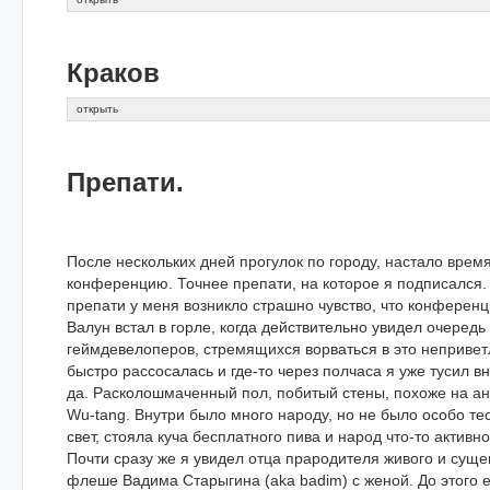
Краков
открыть
Препати.
После нескольких дней прогулок по городу, настало врем
конференцию. Точнее препати, на которое я подписался.
препати у меня возникло страшно чувство, что конференц
Валун встал в горле, когда действительно увидел очеред
геймдевелоперов, стремящихся ворваться в это непривет
быстро рассосалась и где-то через полчаса я уже тусил в
да. Расколошмаченный пол, побитый стены, похоже на ан
Wu-tang. Внутри было много народу, но не было особо те
свет, стояла куча бесплатного пива и народ что-то активн
Почти сразу же я увидел отца прародителя живого и суще
флеше Вадима Старыгина (aka badim) с женой. До этого е