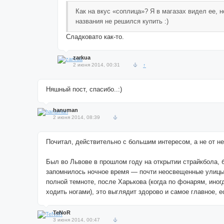
Как на вкус «соплица»? Я в магазах видел ее, н
названия не решился купить :)
Сладковато как-то.
zarkua
2 июня 2014, 00:31
↑
Няшный пост, спасибо..:)
hanuman
2 июня 2014, 08:39
Почитал, действительно с большим интересом, а не от н
Был во Львове в прошлом году на открытии страйкбола, 
запомнилось ночное время — почти неосвещенные улицы
полной темноте, после Харькова (когда по фонарям, иног
ходить ногами), это выглядит здорово и самое главное, е
TeNoR
3 июня 2014, 00:47