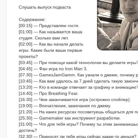
Слушать выпуск подкаста
Содержание:
[00:15] — Представляю гостя.
[01:00] — Как называется ваша
студия. Сколько вам лет.
[02:00] — Как вы начали делать
игры. Какие были ваши первые
проекты?
[03:45] — При помощи какой технологии вы делаете игры
[04:45] — Фан игра по Iron Man 3.
[07:30] — GamesJamGamm. Как узнали о джеме, почему 
[10:45] — Как вам удалось за 7 дней сделать такую закон
[13:20] — Кто в команде отвечает за графику и анимацию
[14:40] — Про Breathing Fear.
[16:30] — Чем заканчивается игра (острожно спойлер).
[19:00] — Впечатления, замечания по джему.
[21:20] — На каких ресурсах посоветуешь общаться для 
[25:30] — Gamemaker как инструмент разработки.
[31:00] — Что для тебя игры? Почему ты этим занимаешьс
достичь?
[32:30] — Приносят ли тебе игры сейчас какие-то деньги?