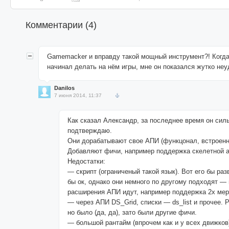
Комментарии (
4
)
Gamemacker и вправду такой мощный инструмент?! Когда
начинал делать на нём игры, мне он показался жутко не
Danilos
7 июня 2014, 11:37
Как сказал Александр, за последнее время он сил
подтверждаю.
Они дорабатывают свое АПИ (функцонал, встроенны
Добавляют фичи, например поддержка скелетной ан
Недостатки:
— скрипт (ограниченый такой язык). Вот его бы ра
бы ок, однако они немного по другому подходят — 
расширения АПИ идут, например поддержка 2х ме
— через АПИ DS_Grid, списки — ds_list и прочее. 
но было (да, да), зато были другие фичи.
— большой рантайм (впрочем как и у всех движков