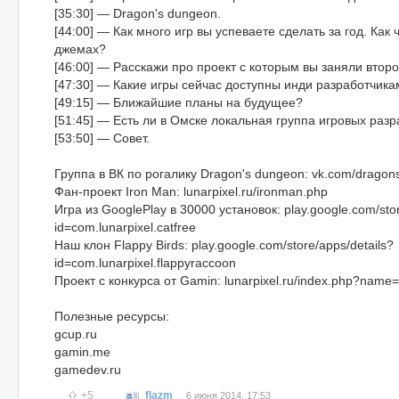
[35:30] — Dragon's dungeon.
[44:00] — Как много игр вы успеваете сделать за год. Как 
джемах?
[46:00] — Расскажи про проект с которым вы заняли второ
[47:30] — Какие игры сейчас доступны инди разработчика
[49:15] — Ближайшие планы на будущее?
[51:45] — Есть ли в Омске локальная группа игровых раз
[53:50] — Совет.
Группа в ВК по рогалику Dragon's dungeon: vk.com/drago
Фан-проект Iron Man: lunarpixel.ru/ironman.php
Игра из GooglePlay в 30000 установок: play.google.com/stor
id=com.lunarpixel.catfree
Наш клон Flappy Birds: play.google.com/store/apps/details?
id=com.lunarpixel.flappyraccoon
Проект с конкурса от Gamin: lunarpixel.ru/index.php?na
Полезные ресурсы:
gcup.ru
gamin.me
gamedev.ru
+5
flazm
6 июня 2014, 17:53