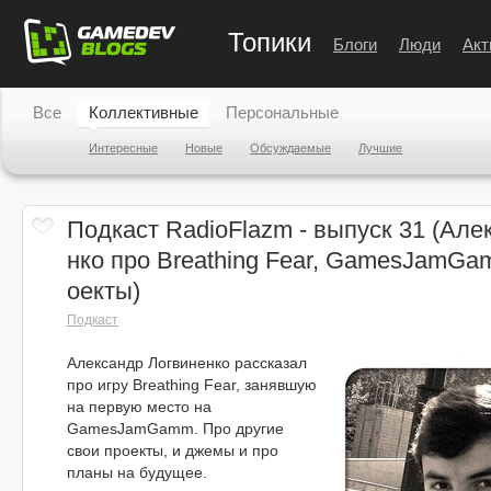
Топики
Блоги
Люди
Акт
Все
Коллективные
Персональные
Интересные
Новые
Обсуждаемые
Лучшие
Подкаст RadioFlazm - выпуск 31 (Але
нко про Breathing Fear, GamesJamGa
оекты)
Подкаст
Александр Логвиненко рассказал
про игру Breathing Fear, занявшую
на первую место на
GamesJamGamm. Про другие
свои проекты, и джемы и про
планы на будущее.