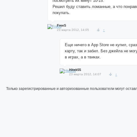
посмотреть их минут 10-15.
Решил буду ставить ломанные, а что понрав
покупать.
FreeS
23 марта 2012, 14:05
↑
Еще ничего в App Store не купил, сра
карту, так и забил. Без джейла не мог
в играх, а в твиках.
Hitek55
23 марта 2012, 14:07
↑
Только зарегистрированные и авторизованные пользователи могут остав