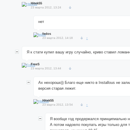
Hitek55
23 марта 2012, 13:24
нет
fedos
23 марта 2012, 14:18
↑
Я к стати купил вашу игру случайно, криво ставил ломан
FreeS
23 марта 2012, 13:44
Ах нехорошо)) Благо еще никто в Installous не зал
версия старая лежит.
Hitek55
23 марта 2012, 13:54
↑
Я вообще год продержался принципиально н
А потом надоело покупать игры только для т