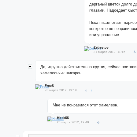
дерганый цветок долго д
глазами. Надоедает быст
Пока писал ответ, нарисо
конкретно не понравилос
или управление.
Zebestov
31 марта 2012, 11:46
Да, игрушка действительно крутая, сейчас постави
хамелеончик шикарен.
FreeS
23 марта 2012, 19:19
↑
Мне не понравился этот хамелеон.
Hitek55
23 марта 2012, 19:49
↑