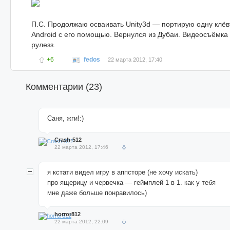
П.С. Продолжаю осваивать Unity3d — портирую одну клёв
Android с его помощью. Вернулся из Дубаи. Видеосъёмка и
рулезз.
+6
fedos
22 марта 2012, 17:40
Комментарии (
23
)
Саня, жги!:)
Crash-512
22 марта 2012, 17:46
я кстати видел игру в аппсторе (не хочу искать)
про ящерицу и червечка — геймплей 1 в 1. как у тебя
мне даже больше понравилось)
horror812
22 марта 2012, 22:09