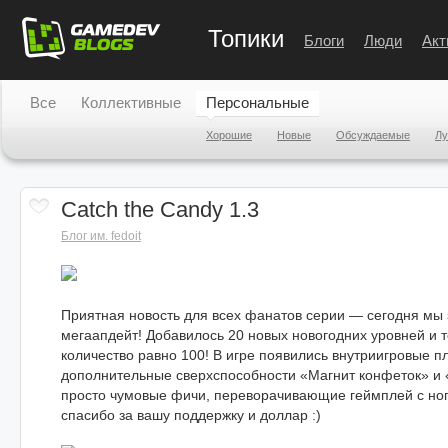
Топики
Блоги
Люди
Акт
Все
Коллективные
Персональные
Хорошие
Новые
Обсуждаемые
Л
Catch the Candy 1.3
Блог им. fedoit
Приятная новость для всех фанатов серии — сегодня мы
мегаапдейт! Добавилось 20 новых новогодних уровней и 
количество равно 100! В игре появились внутриигровые 
дополнительные сверхспособности «Магнит конфеток» и 
просто чумовые фичи, переворачивающие геймплей с ног н
спасибо за вашу поддержку и доллар :)