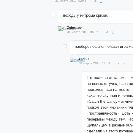
31 марта 2012, 02:46
↑
походу у нитрома кризис
Zebestov
31 марта 2012, 05:06
↑
наоборот офигеннейшая игра же
zarkua
31 марта 2012, 10:59
↑
Так если по деталям — м
не новых штучек, пара н
приколов, все на месте. 
какая-то скучная и нелеп
«Catch the Candy» отлич
прикол этой механики пл
«постраничность». Есть к
перерывы между тем, чт
щупальцем в разные объ
сделали из этого путешес