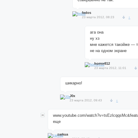
fedos
23 марта 2012, 08:23
↑
ага она
ну хз
мне кажется такойже — 
не на одном экране
horror812
23 марта 2012, 11:01
шикарно!
J0x
23 марта 2012, 09:43
↑
www.youtube.com/watch?v=tsEzlcqqsMc&featu
еще
zarkua