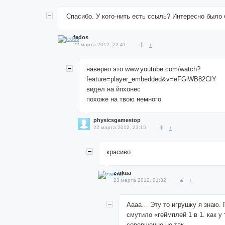
Спасибо. У кого-нить есть ссыль? Интересно было б
fedos
22 марта 2012, 22:41
↑
наверно это www.youtube.com/watch?
feature=player_embedded&v=eFGiWB82CIY
видел на йпхонес
похоже на твою немного
physicsgamestop
22 марта 2012, 23:15
↑
красиво
zarkua
23 марта 2012, 01:32
↑
Аааа… Эту то игрушку я знаю. 
смутило «геймплей 1 в 1. как у 
совершенно не так.