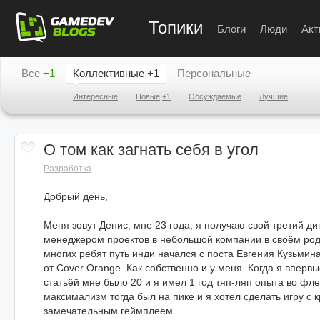
Топики
Блоги
Люди
Акт
Все
+1
Коллективные
+1
Персональные
Интересные
Новые
+1
Обсуждаемые
Лучшие
О том как загнать себя в угол
Разработка
Добрый день,
Меня зовут Денис, мне 23 года, я получаю свой третий д
менеджером проектов в небольшой компании в своём род
многих ребят путь инди начался с поста Евгения Кузьмина
от Cover Orange. Как собственно и у меня. Когда я вперв
статьёй мне было 20 и я имел 1 год тяп-ляп опыта во ф
максимализм тогда был на пике и я хотел сделать игру с
замечательным геймплеем.