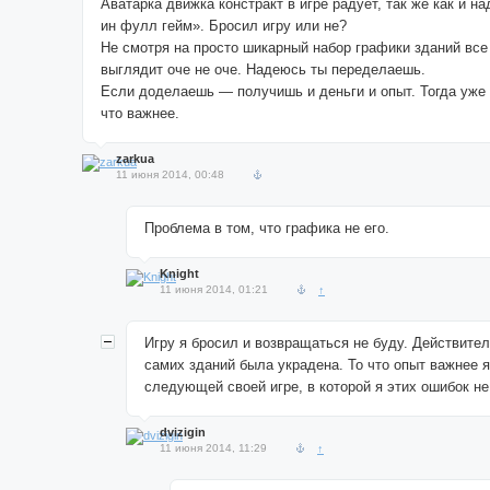
Аватарка движка констракт в игре радует, так же как и н
ин фулл гейм». Бросил игру или не?
Не смотря на просто шикарный набор графики зданий все
выглядит оче не оче. Надеюсь ты переделаешь.
Если доделаешь — получишь и деньги и опыт. Тогда уже
что важнее.
zarkua
11 июня 2014, 00:48
Проблема в том, что графика не его.
Knight
11 июня 2014, 01:21
↑
Игру я бросил и возвращаться не буду. Действите
самих зданий была украдена. То что опыт важнее я
следующей своей игре, в которой я этих ошибок не
dvizigin
11 июня 2014, 11:29
↑