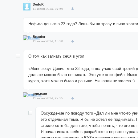
DedoK
11 июня 2014, 07:59
Нафига деньги в 23 года? Лишь бы на траву и пиво хватал
Breeder
11 июня 2014, 16:20
О том как загнать себя в угол
«Меня зовут Денис, мне 23 года, я получаю свой третий д
дальше можно было не писать. Это уже эпик фейл. Имхо.
курса, хотя можно было и раньше. Ни капли не жалею :)
grmaster
11 июня 2014, 22:25
Обсуждение по поводу того «Дал ли мне что-то ун
это отдельная тема. Я бы не хотел её поднимать. 
стоило хотя бы для того, чтобы понять, что его не
Я начал искать себя в разработке с первого курса 
потому что встретил в ВУЗе хорошего наставника,