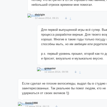
небольшой отрезок времени мне помогал.
dvizigin
12 июня 2014, 09:21
↑
Для первой выпущенной игры всё супер. Вы
процесса разработки верные. Для твоего воз
хорошо. Многие в такие годы только посуду
способны мыть, но им амбиции или родители
p.s. первый уровень прошел, второй как-то 
и бросил; визуально и музыкально вкусно.
grmaster
12 июня 2014, 09:56
↑
Если сделал не плохие велосипеды, выдал бы в студию 
заинтересованных. Так реальнее бы помог людям, кто не 
удержаться от своих великов !))
lisnic1990
13 июня 2014, 00:13