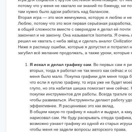
потому что у меня не хватало ни знаний по бэкенду, ни п
там нужно было адски работать над балансом.
Вторая игра — это моя жемчужина, которую я люблю и н
Люблю, потому что это моя первая серьёзная разработка,
в общей сложности вместе с оверхедом я делал её почти 1
закончил и не закончу. Она называется Isomerta. Я очень
решил не хватать с неба звёзд и сделать аналог Civilizatio
Ниже я распишу ошибки, которые я допустил и потратил н
загубил всё желание продолжать, а также уроки, которые 
Я искал и делал графику сам
. Во первых сам я р
вторых, тогда я работал не так много как сейчас и с
меня было мало. Покупка графики для меня тогда 
что если я куплю графику, то игра уже не будет мое
глупо, но эта набитая шишка помогает мне сейчас. 
покупки инструментов для работы. Всегда тратьте о
чтобы развиваться. Инструменты делают работу удо
эффективнее. Я расцениваю это как вклад.
В общем какую-то графику я нашёл и выдрал, а какую
нарисовал сам. Не буду раскрывать откуда графика
возможно узнают графику из одной из старых игруше
чтобы меня не задели вопросы авторского права.