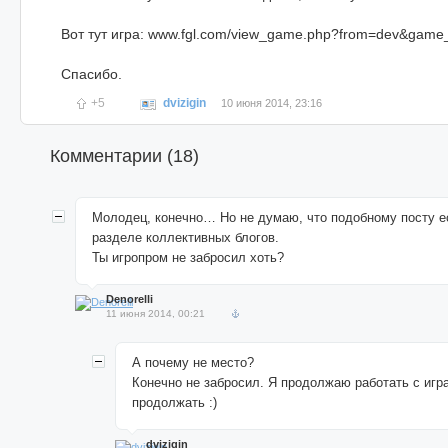
Вот тут игра: www.fgl.com/view_game.php?from=dev&game
Спасибо.
+5
dvizigin
10 июня 2014, 23:16
Комментарии (
18
)
Молодец, конечно… Но не думаю, что подобному посту е
разделе коллективных блогов.
Ты игропром не забросил хоть?
Denorelli
11 июня 2014, 00:21
А почему не место?
Конечно не забросил. Я продолжаю работать с игр
продолжать :)
dvizigin