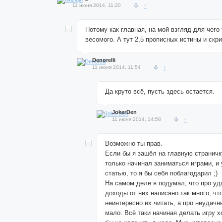
11 июня 2014, 11:20
↑
Потому как главная, на мой взгляд для чего
весомого. А тут 2,5 прописных истины и скр
Denorelli
11 июня 2014, 11:54
↑
Да круто всё, пусть здесь остается.
JokerDen
11 июня 2014, 14:58
↑
Возможно ты прав.
Если бы я зашёл на главную страничку
только начинал заниматься играми, и
статью, то я бы себя поблагодарил ;)
На самом деле я подумал, что про уд
доходы от них написано так много, чт
неинтересно их читать, а про неудачн
мало. Всё таки начиная делать игру х