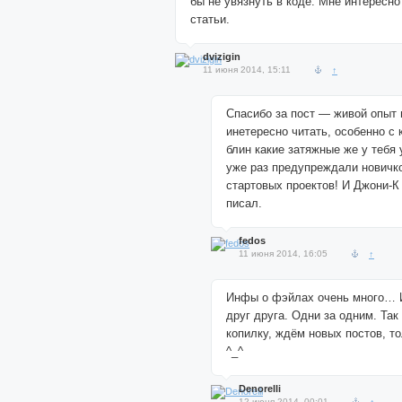
бы не увязнуть в коде. Мне интересно
статьи.
dvizigin
11 июня 2014, 15:11
↑
Спасибо за пост — живой опыт 
инетересно читать, особенно с 
блин какие затяжные же у тебя 
уже раз предупреждали новичк
стартовых проектов! И Джони-К
писал.
fedos
11 июня 2014, 16:05
↑
Инфы о фэйлах очень много… 
друг друга. Одни за одним. Так 
копилку, ждём новых постов, т
^_^
Denorelli
12 июня 2014, 00:01