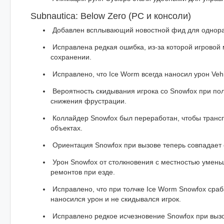
Subnautica: Below Zero (PC и консоли)
Добавлен всплывающий новостной фид для однора
Исправлена редкая ошибка, из-за которой игровой 
сохранении.
Исправлено, что Ice Worm всегда наносил урон Vehi
Вероятность скидывания игрока со Snowfox при по
снижения фрустрации.
Коллайдер Snowfox был переработан, чтобы трансп
объектах.
Ориентация Snowfox при вызове теперь совпадает 
Урон Snowfox от столкновения с местностью умень
ремонтов при езде.
Исправлено, что при толчке Ice Worm Snowfox сраб
наносился урон и не скидывался игрок.
Исправлено редкое исчезновение Snowfox при вызо