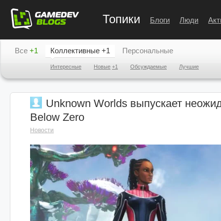
Топики
Блоги
Люди
Акт
Все
+1
Коллективные
+1
Персональные
Интересные
Новые
+1
Обсуждаемые
Лучшие
Unknown Worlds выпускает неожид
Below Zero
Новости