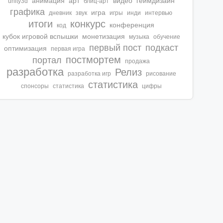
анимация
арт
видео
геймдизайн
unity3d
блиц-арт
графика
игра
дневник
звук
игры
инди
интервью
итоги
конкурс
конференция
код
кубок игровой вспышки
монетизация
музыка
обучение
первый пост
подкаст
оптимизация
первая игра
постмортем
портал
продажа
разработка
Релиз
разработка игр
рисование
статистика
спонсоры
статиcтика
цифры