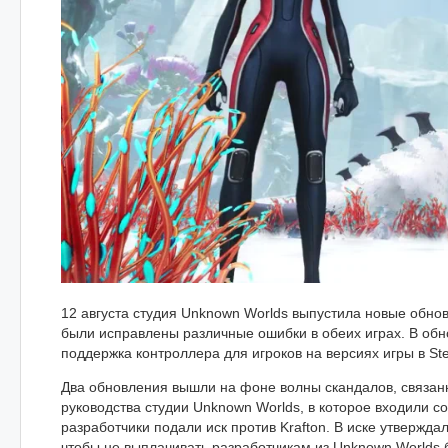
12 августа студия Unknown Worlds выпустила новые обновл
были исправлены различные ошибки в обеих играх. В обн
поддержка контроллера для игроков на версиях игры в St
Два обновления вышли на фоне волны скандалов, связан
руководства студии Unknown Worlds, в которое входили 
разработчики подали иск против Krafton. В иске утверждал
чтобы не выплачивать разработчикам из Unknown Worlds 