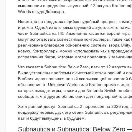
выполнении определённых условий. 12 августа Krafton о
Worlds в суде Делавэра.
Несмотря на продолжающийся судебный процесс, команда
игроков. Одной из ключевых функций августовского патч
части Subnautica на ПК. Изменение касается версий игры 
могут использовать совместимые контроллеры, такие как 
реализована благодаря обновлению системы ввода Unity,
новую. Контроллеры можно использовать как в проводном,
исправления багов, которые могли приводить к зависанию
Что касается Subnautica: Below Zero, патч от 12 августа
Были устранены проблемы с системой столкновений и ори
В обеих играх появился новый всплывающий новостной бл
объявления от Unknown Worlds или Krafton прямо в игре.
которых выходят игры, версии для Nintendo Switch не обн
сообщили, что другие обновления для популярной платфо
Хотя ранний доступ Subnautica 2 перенесён на 2026 год,
поддержку первых двух игр серии Subnautica с регулярн
патчи будут выпущены в будущем.
Subnautica и Subnautica: Below Zero 