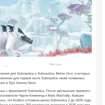
ения для Subnautica и Subnautica: Below Zero, в которых
овлении для первой части Subnautica также появилась
eam и Epic Games Store.
ных с франшизой Subnautica. После увольнения прежнего
сооснователи Чарли Кливленд и Макс МакГайр, бывшие
ось, что Krafton отложила релиз Subnautica 2 до 2026 года,
бонус в размере 250 миллионов долларов в 2025 году при