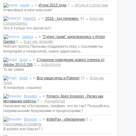
paulp
→
Итоги 2015 года
7
→
Итоги и статистика
Атмосфера в игре классная!
Hitek55
→
2016 - год перемен.
41
→
Блог им.
ComanGames
Что я только что прочитал?
zarkua
→
"Супер танки" зарелизились у Armor
Games
2
→
Блог им. grmaster
Рейтинг группа Призывы поддержать игру, с ссылками на
kongregate и newgrounds, нужно адресовать...
Vogd
→
Странное поведение нового плеера от
Adobe 20.0.0.286
2
→
ActionScript
То же самое
Vogd
→
Все наши игры и Patreon
10
→
Блог им.
Vogd
Я попробую, спасибо)
Breeder
→
Fingers: Alien Invasion - Релиз как
мотивация работы
3
→
Разработка
Написано же «Осторожно, трафик», что не так? Пользуйтесь
норрмальными браузерами и процессорами )
Breeder
→
IndiePay - обновление
5
→
Программы и сервисы
В рублях или баксах? )