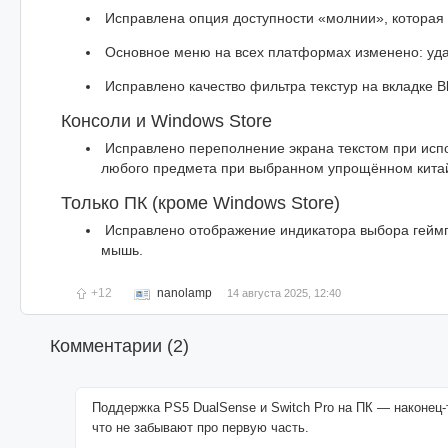
Исправлена опция доступности «молнии», которая б
Основное меню на всех платформах изменено: уда
Исправлено качество фильтра текстур на вкладке Blue
Консоли и Windows Store
Исправлено переполнение экрана текстом при исп
любого предмета при выбранном упрощённом китай
Только ПК (кроме Windows Store)
Исправлено отображение индикатора выбора геймп
мышь.
+12
nanolamp
14 августа 2025, 12:40
Комментарии (
2
)
Поддержка PS5 DualSense и Switch Pro на ПК — наконец-
что не забывают про первую часть.