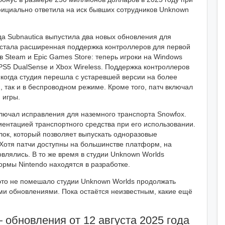
фициально ответила на иск бывших сотрудников Unknown
 Subnautica выпустила два новых обновления для
а стала расширенная поддержка контроллеров для первой
в Steam и Epic Games Store: теперь игроки на Windows
PS5 DualSense и Xbox Wireless. Поддержка контроллеров
 когда студия перешла с устаревшей версии на более
 так и в беспроводном режиме. Кроме того, патч включал
 игры.
 включал исправления для наземного транспорта Snowfox.
ентацией транспортного средства при его использовании.
ок, который позволяет выпускать одноразовые
 Хотя патчи доступны на большинстве платформ, на
овлялись. В то же время в студии Unknown Worlds
рмы Nintendo находятся в разработке.
 это не помешало студии Unknown Worlds продолжать
ыми обновлениями. Пока остаётся неизвестным, какие ещё
— обновления от 12 августа 2025 года