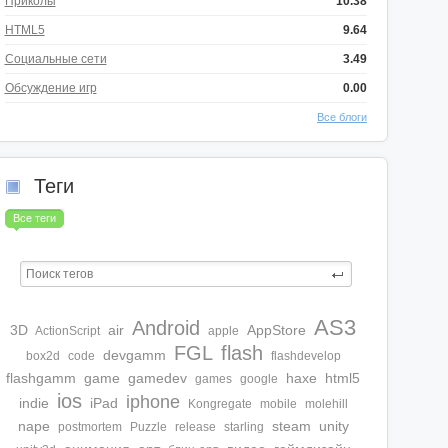
Приколы
10.38
HTML5
9.64
Социальные сети
3.49
Обсуждение игр
0.00
Все блоги
Теги
Все теги
AS3
Android
3D
air
AppStore
ActionScript
apple
FGL
flash
devgamm
box2d
code
flashdevelop
flashgamm
game
gamedev
haxe
html5
games
google
ios
iphone
indie
iPad
Kongregate
mobile
molehill
nape
steam
unity
postmortem
Puzzle
release
starling