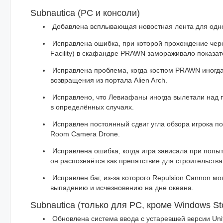
Subnautica (PC и консоли)
Добавлена всплывающая новостная лента для одн
Исправлена ошибка, при которой прохождение через
Facility) в скафандре PRAWN замораживало показат
Исправлена проблема, когда костюм PRAWN иногда 
возвращения из портала Alien Arch.
Исправлено, что Левиафаны иногда вылетали над п
в определённых случаях.
Исправлен постоянный сдвиг угла обзора игрока по
Room Camera Drone.
Исправлена ошибка, когда игра зависала при попыт
он распознаётся как препятствие для строительства
Исправлен баг, из-за которого Repulsion Cannon мо
выпадению и исчезновению на дне океана.
Subnautica (только для PC, кроме Windows St
Обновлена система ввода с устаревшей версии Unit