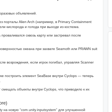
оразовых объявлений.
 порталы Alien Arch (например, в Primary Containment
ели кислорода и голода при выходе из костюма.
проваливался сквозь карту или застревал после
оверхностью океана при захвате Seamoth или PRAWN suit
сле возрождения, если игрок погибал, управляя Scanner
ке построить элемент SeaBase внутри Cyclops — теперь
.
г смещать объекты внутри Cyclops, что приводило к их
ore)
y на новую “com.unity.inputsystem” для улучшенной