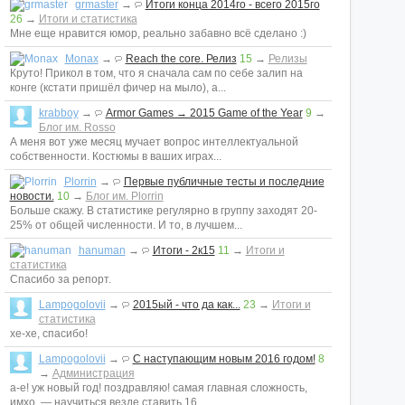
grmaster
→
Итоги конца 2014го - всего 2015го
26
→
Итоги и статистика
Мне еще нравится юмор, реально забавно всё сделано :)
Monax
→
Reach the core. Релиз
15
→
Релизы
Круто! Прикол в том, что я сначала сам по себе залип на
конге (кстати пришёл фичер на мыло), а...
krabboy
→
Armor Games → 2015 Game of the Year
9
→
Блог им. Rosso
А меня вот уже месяц мучает вопрос интеллектуальной
собственности. Костюмы в ваших играх...
Plorrin
→
Первые публичные тесты и последние
новости.
10
→
Блог им. Plorrin
Больше скажу. В статистике регулярно в группу заходят 20-
25% от общей численности. И то, в лучшем...
hanuman
→
Итоги - 2к15
11
→
Итоги и
статистика
Спасибо за репорт.
Lampogolovii
→
2015ый - что да как...
23
→
Итоги и
статистика
хе-хе, спасибо!
Lampogolovii
→
С наступающим новым 2016 годом!
8
→
Администрация
а-е! уж новый год! поздравляю! самая главная сложность,
имхо, — научиться везде ставить 16...