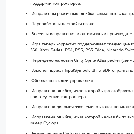
поддержки контроллеров.
Исправлены различные ошибки, связанные с контр
Переработаны настройки ввода.
Внесены исправления и оптимизации производитель
Игра теперь корректно поддерживает следующие к
360, Xbox Series, PS4, PS5, PS5 Edge, Nintendo Switc
Перейдено на новый Unity Sprite Atlas packer (заимс
Заменён шрифт InputSymbols.ttf на SDF-спрайты дл
Обновлены иконки управления.
Исправлена ошибка, из-за которой игра отображала
при отсутствии контроллера.
Исправлена динамическая смена иконок навигации 
Исправлена ошибка, из-за которой нельзя было вк
камер Cyclops.
Анимации руля Cyclops стали удобными для управл