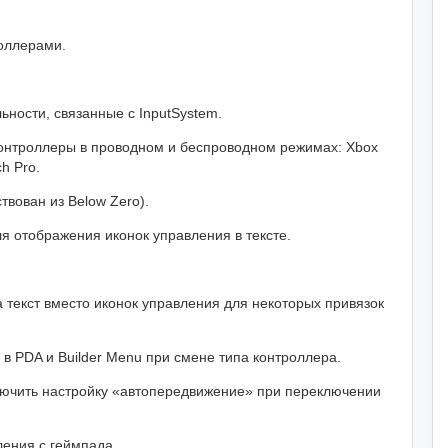
оллерами.
ности, связанные с InputSystem.
онтроллеры в проводном и беспроводном режимах: Xbox
h Pro.
твован из Below Zero).
я отображения иконок управления в тексте.
 текст вместо иконок управления для некоторых привязок
в PDA и Builder Menu при смене типа контроллера.
лючить настройку «автопередвижение» при переключении
ения с геймпада.