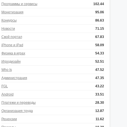
Программы и сервисы
102.44
Монетизация
95.06
Конкурсы
86.63
Новости
71.15
Свой портал
67.83
iPhone и iPad
58.09
Физика в играх
54.33
Игродизайн
52.51
Who Is
47.52
Администрация
47.35
FGL
43.22
Android
33.51
Платежи и переводы
28.30
Организация труда
12.87
Рецензии
11.62