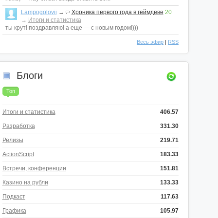
Lampogolovii
→
Хроника первого года в геймдеве
20
→
Итоги и статистика
ты крут! поздравляю! а еще — с новым годом!)))
Весь эфир
|
RSS
Блоги
Топ
Итоги и статистика
406.57
Разработка
331.30
Релизы
219.71
ActionScript
183.33
Встречи, конференции
151.81
Казино на рубли
133.33
Подкаст
117.63
Графика
105.97