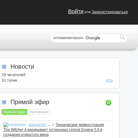
Войти
или
Зарегистрироваться
Новости
29
читателей
51 топик
RSS
Прямой эфир
Комментарии
Публикации
starwarrior
→
Техническая демонстрация
The Witcher 4 раскрывает потенциал Unreal Engine 5.6 в
создании открытого мира