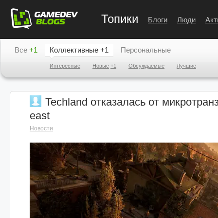
Топики
Блоги
Люди
Акт
Все
+1
Коллективные
+1
Персональные
Интересные
Новые
+1
Обсуждаемые
Лучшие
Techland отказалась от микротранз
east
Новости