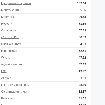
Программы и сервисы
102.44
Монетизация
95.06
Конкурсы
86.63
Новости
71.15
Свой портал
67.83
iPhone и iPad
58.09
Физика в играх
54.33
Игродизайн
52.51
Who Is
47.52
Администрация
47.35
FGL
43.22
Android
33.51
Платежи и переводы
28.30
Организация труда
12.87
Рецензии
11.62