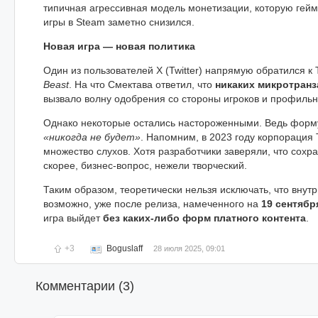
типичная агрессивная модель монетизации, которую гейм
игры в Steam заметно снизился.
Новая игра — новая политика
Один из пользователей X (Twitter) напрямую обратился к 
Beast
. На что Смектава ответил, что
никаких микротранз
вызвало волну одобрения со стороны игроков и профиль
Однако некоторые остались настороженными. Ведь фор
«никогда не будет»
. Напомним, в 2023 году корпорация 
множество слухов. Хотя разработчики заверяли, что сохр
скорее, бизнес-вопрос, нежели творческий.
Таким образом, теоретически нельзя исключать, что внут
возможно, уже после релиза, намеченного на
19 сентябр
игра выйдет
без каких-либо форм платного контента
.
+3
Boguslaff
28 июля 2025, 09:01
Комментарии (
3
)