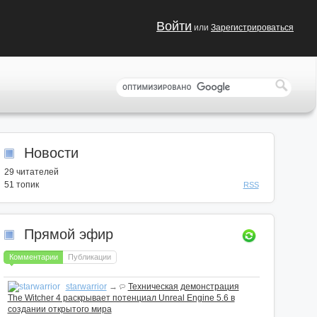
Войти
или
Зарегистрироваться
Новости
29
читателей
51 топик
RSS
Прямой эфир
Комментарии
Публикации
starwarrior
→
Техническая демонстрация
The Witcher 4 раскрывает потенциал Unreal Engine 5.6 в
создании открытого мира