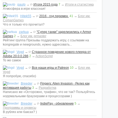
paulp
→
Итоги 2015 года
7
→
Итоги и статистика
Атмосфера в игре классная!
Hitek55
→
2016 - год перемен.
41
→
Блог им.
ComanGames
Что я только что прочитал?
zarkua
→
"Супер танки" зарелизились у Armor
Games
2
→
Блог им. grmaster
Рейтинг группа Призывы поддержать игру, с ссылками на
kongregate и newgrounds, нужно адресовать...
Vogd
→
Странное поведение нового плеера от
Adobe 20.0.0.286
2
→
ActionScript
То же самое
Vogd
→
Все наши игры и Patreon
10
→
Блог им.
Vogd
Я попробую, спасибо)
Breeder
→
Fingers: Alien Invasion - Релиз как
мотивация работы
3
→
Разработка
Написано же «Осторожно, трафик», что не так? Пользуйтесь
норрмальными браузерами и процессорами )
Breeder
→
IndiePay - обновление
5
→
Программы и сервисы
В рублях или баксах? )