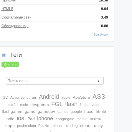
Приколы
10.38
HTML5
9.64
Социальные сети
3.49
Обсуждение игр
0.00
Все блоги
Теги
Все теги
AS3
Android
3D
air
AppStore
ActionScript
apple
FGL
flash
devgamm
box2d
code
flashdevelop
flashgamm
game
gamedev
haxe
html5
games
google
ios
iphone
indie
iPad
Kongregate
mobile
molehill
nape
steam
unity
postmortem
Puzzle
release
starling