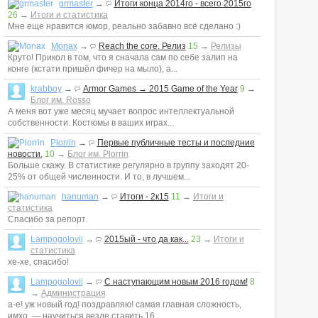
grmaster
→
Итоги конца 2014го - всего 2015го
26
→
Итоги и статистика
Мне еще нравится юмор, реально забавно всё сделано :)
Monax
→
Reach the core. Релиз
15
→
Релизы
Круто! Прикол в том, что я сначала сам по себе залип на
конге (кстати пришёл фичер на мыло), а...
krabboy
→
Armor Games → 2015 Game of the Year
9
→
Блог им. Rosso
А меня вот уже месяц мучает вопрос интеллектуальной
собственности. Костюмы в ваших играх...
Plorrin
→
Первые публичные тесты и последние
новости.
10
→
Блог им. Plorrin
Больше скажу. В статистике регулярно в группу заходят 20-
25% от общей численности. И то, в лучшем...
hanuman
→
Итоги - 2к15
11
→
Итоги и
статистика
Спасибо за репорт.
Lampogolovii
→
2015ый - что да как...
23
→
Итоги и
статистика
хе-хе, спасибо!
Lampogolovii
→
С наступающим новым 2016 годом!
8
→
Администрация
а-е! уж новый год! поздравляю! самая главная сложность,
имхо, — научиться везде ставить 16...