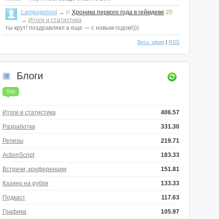
Lampogolovii
→
Хроника первого года в геймдеве
20
→
Итоги и статистика
ты крут! поздравляю! а еще — с новым годом!)))
Весь эфир
|
RSS
Блоги
Топ
Итоги и статистика
406.57
Разработка
331.30
Релизы
219.71
ActionScript
183.33
Встречи, конференции
151.81
Казино на рубли
133.33
Подкаст
117.63
Графика
105.97