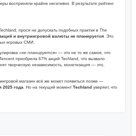
еры восприняли крайне негативно. В результате рейтинг
Techland, прося не допускать подобных практик в
The
акций и внутриигровой валюты не планируется
. Это
ных игровых СМИ.
мулировка
«не планируется»
— это не то же самое, что
Tencent приобрела 67% акций Techland, что вызвало
анят творческую независимость, монетизация — это,
риигровой магазин всё же может появиться позже —
я 2025 года
. Но на текущий момент
Techland
уверяет, что