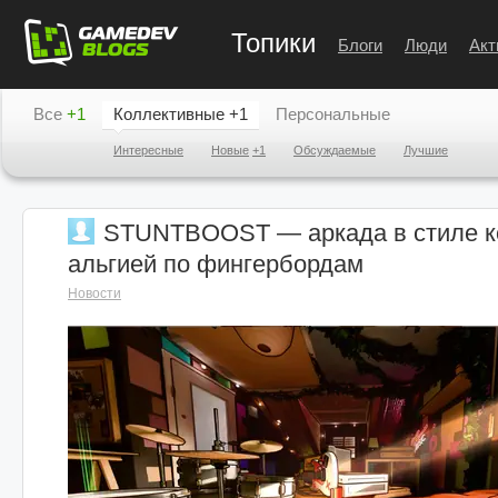
Топики
Блоги
Люди
Акт
Все
+1
Коллективные
+1
Персональные
Интересные
Новые
+1
Обсуждаемые
Лучшие
STUNTBOOST — аркада в стиле ко
альгией по фингербордам
Новости