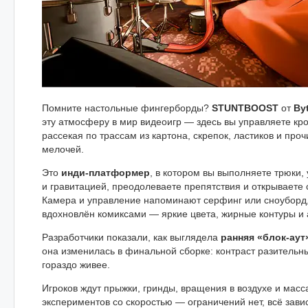
Помните настольные фингерборды?
STUNTBOOST
от
By
эту атмосферу в мир видеоигр — здесь вы управляете к
рассекая по трассам из картона, скрепок, ластиков и про
мелочей.
Это
инди-платформер
, в котором вы выполняете трюки,
и гравитацией, преодолеваете препятствия и открываете
Камера и управление напоминают серфинг или сноуборд,
вдохновлён комиксами — яркие цвета, жирные контуры и 
Разработчики показали, как выглядела
ранняя «блок-аут
она изменилась в финальной сборке: контраст разительны
гораздо живее.
Игроков ждут прыжки, гринды, вращения в воздухе и масс
экспериментов со скоростью — ограничений нет, всё зави