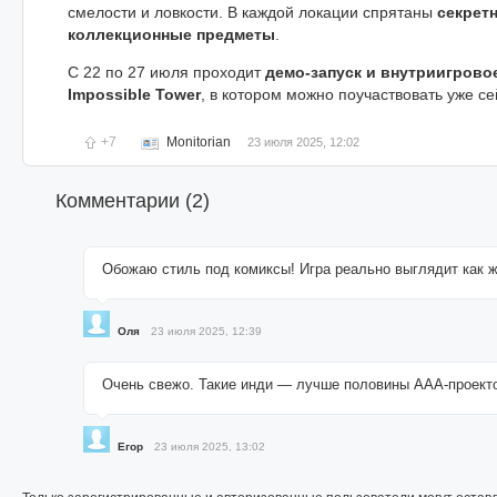
смелости и ловкости. В каждой локации спрятаны
секрет
коллекционные предметы
.
С 22 по 27 июля проходит
демо-запуск и внутриигрово
Impossible Tower
, в котором можно поучаствовать уже се
+7
Monitorian
23 июля 2025, 12:02
Комментарии (
2
)
Обожаю стиль под комиксы! Игра реально выглядит как ж
Оля
23 июля 2025, 12:39
Очень свежо. Такие инди — лучше половины AAA-проект
Егор
23 июля 2025, 13:02