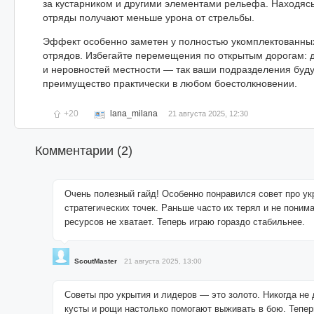
за кустарником и другими элементами рельефа. Находясь
отряды получают меньше урона от стрельбы.
Эффект особенно заметен у полностью укомплектованны
отрядов. Избегайте перемещения по открытым дорогам: 
и неровностей местности — так ваши подразделения буду
преимущество практически в любом боестолкновении.
+20
lana_milana
21 августа 2025, 12:30
Комментарии (
2
)
Очень полезный гайд! Особенно понравился совет про у
стратегических точек. Раньше часто их терял и не поним
ресурсов не хватает. Теперь играю гораздо стабильнее.
ScoutMaster
21 августа 2025, 13:00
Советы про укрытия и лидеров — это золото. Никогда не 
кусты и рощи настолько помогают выживать в бою. Тепер