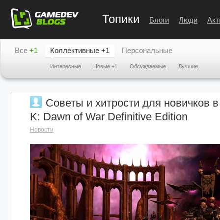
Топики
Блоги
Люди
Акт
Все
+1
Коллективные
+1
Персональные
Интересные
Новые
+1
Обсуждаемые
Лучшие
Советы и хитрости для новичков 
K: Dawn of War Definitive Edition
Новости