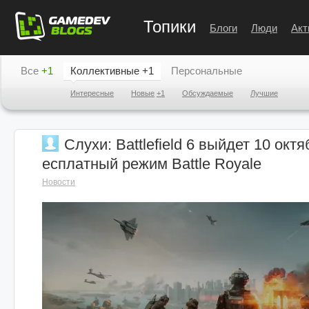
Топики
Блоги
Люди
Акт
Все
+1
Коллективные
+1
Персональные
Интересные
Новые
+1
Обсуждаемые
Лучшие
Слухи: Battlefield 6 выйдет 10 окт
есплатный режим Battle Royale
Новости