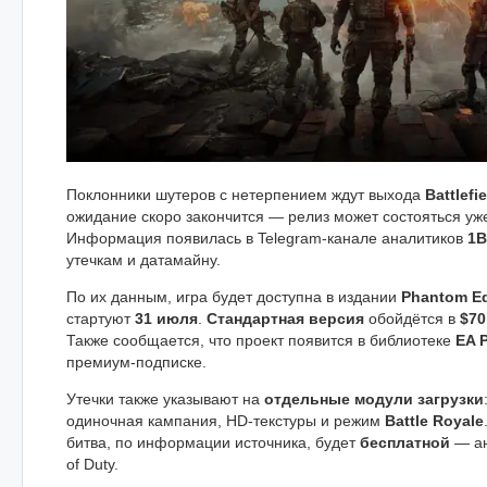
Поклонники шутеров с нетерпением ждут выхода
Battlefie
ожидание скоро закончится — релиз может состояться у
Информация появилась в Telegram-канале аналитиков
1B
утечкам и датамайну.
По их данным, игра будет доступна в издании
Phantom Ed
стартуют
31 июля
.
Стандартная версия
обойдётся в
$70
Также сообщается, что проект появится в библиотеке
EA 
премиум-подписке.
Утечки также указывают на
отдельные модули загрузки
одиночная кампания, HD-текстуры и режим
Battle Royale
битва, по информации источника, будет
бесплатной
— ан
of Duty.