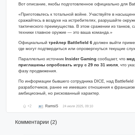
Вот описание, якобы подготовленное официально для Battl
«Приготовьтесь к тотальной войне. Участвуйте в насыщен
сражайтесь в воздухе на истребителях, разрушайте окруж
тактического преимущества. В этом сражении из танков, 
техники главное оружие — это ваша команда.»
Официальный
трейлер Battlefield 6
должен выйти прим
где могут подтвердиться или опровергнуться текущие слух
Параллельно источник
Insider Gaming
сообщает, что
мед
приглашены опробовать игру с 29 по 31 июля
, что ук
фазу продвижения.
По информации бывшего сотрудника DICE, над Battlefield
разработчиков, ранее не имевших отношения к франшизе,
амбициозный, но рискованный характер.
+2
RamsiS
24 июля 2025, 09:10
Комментарии (
2
)