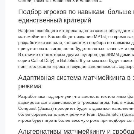
частей, таких как Battlefield 3 и Battlefield 4.
Подбор игроков по навыкам: больше 
единственный критерий
На фоне всеобщего интереса одна из самых обсуждаемы
матчмейкинге. Как сообщает издание MP1st, во время за
разработчики заявили, что система подбора по навыкам д
присутствовать в игре, но не будет являться главным и 
В отличие от некоторых других шутеров, где SBMM доминир
серии Call of Duty), в Battlefield 6 учитываться будут такж
пинг, геолокация игрока и текущая заполняемость серверо
Адаптивная система матчмейкинга в 
режима
Разработчики подчеркнули, что важность тех или иных фа
варьироваться в зависимости от режима игры. Так, в ма
Conquest (Захват) приоритет будет отдаваться наполненно
более соревновательном режиме Team Deathmatch (Кома
игрока будет играть более весомую роль при подборе соп
Альтернативы матчмейкингу и свобо