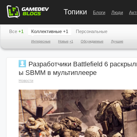
Топики
Блоги
Люди
Акт
Все
+1
Коллективные
+1
Персональные
Интересные
Новые
+1
Обсуждаемые
Лучшие
Разработчики Battlefield 6 раскры
ы SBMM в мультиплеере
Новости