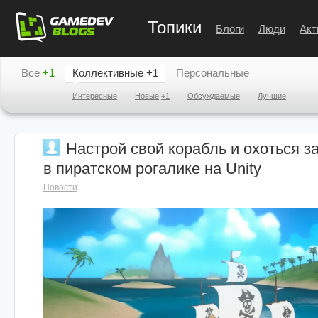
Топики
Блоги
Люди
Акт
Все
+1
Коллективные
+1
Персональные
Интересные
Новые
+1
Обсуждаемые
Лучшие
Настрой свой корабль и охоться 
в пиратском рогалике на Unity
Новости