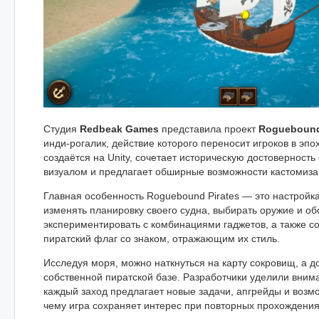
Студия
Redbeak Games
представила проект
Roguebound
инди-рогалик, действие которого переносит игроков в эпо
создаётся на Unity, сочетает историческую достоверност
визуалом и предлагает обширные возможности кастомиза
Главная особенность Roguebound Pirates — это настройка
изменять планировку своего судна, выбирать оружие и о
экспериментировать с комбинациями гаджетов, а также с
пиратский флаг со знаком, отражающим их стиль.
Исследуя моря, можно наткнуться на карту сокровищ, а д
собственной пиратской базе. Разработчики уделили вним
каждый заход предлагает новые задачи, апгрейды и возм
чему игра сохраняет интерес при повторных прохождения