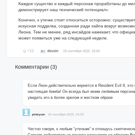
Каждое существо и каждый персонаж проработаны до мел
демонстрирует наш технический потенциал».
Конечно, к утечке стоит относиться осторожно: существует
искусная подделка, созданная ради хайпа вокруг возмож
Леона. Тем не менее, ряд инсайдов намекает, что офици
может появиться уже на следующей неделе.
+10
deusin
19 сентября 2025, 10:00
Комментарии (
3
)
Если Леон действительно вернется в Resident Evil 9, это
настоящая бомба! Он всегда был моим любимым персона
увидеть его в более зрелом и жестком образе
pintryum
19 сентября 2025, 10:25
Честно говоря, к любым “утечкам” я отношусь скептическ
Capcom действительно решила вдохновиться образом Big