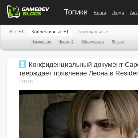
Топики
Блоги
Люди
Акт
Все
+1
Коллективные
+1
Персональные
Интересные
Новые
+1
Обсуждаемые
Лучшие
Конфиденциальный документ Cap
тверждает появление Леона в Resident
Новости