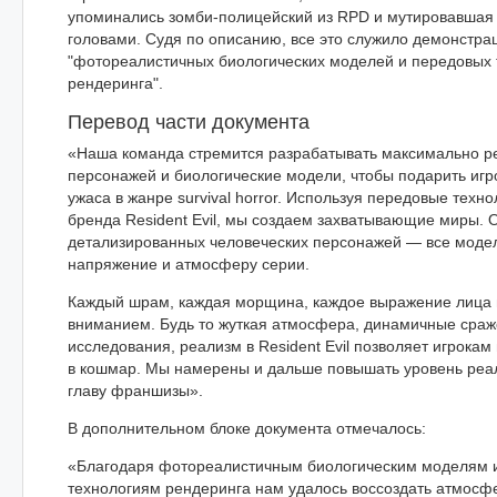
упоминались зомби-полицейский из RPD и мутировавшая 
головами. Судя по описанию, все это служило демонстра
"фотореалистичных биологических моделей и передовых 
рендеринга".
Перевод части документа
«Наша команда стремится разрабатывать максимально р
персонажей и биологические модели, чтобы подарить игр
ужаса в жанре survival horror. Используя передовые техн
бренда Resident Evil, мы создаем захватывающие миры. 
детализированных человеческих персонажей — все моде
напряжение и атмосферу серии.
Каждый шрам, каждая морщина, каждое выражение лица
вниманием. Будь то жуткая атмосфера, динамичные сра
исследования, реализм в Resident Evil позволяет игрокам
в кошмар. Мы намерены и дальше повышать уровень реа
главу франшизы».
В дополнительном блоке документа отмечалось:
«Благодаря фотореалистичным биологическим моделям 
технологиям рендеринга нам удалось воссоздать атмосфер