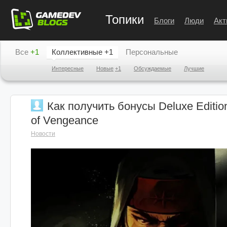
Топики
Блоги
Люди
Акт
Все
+1
Коллективные
+1
Персональные
Интересные
Новые
+1
Обсуждаемые
Лучшие
Как получить бонусы Deluxe Edition 
of Vengeance
Новости