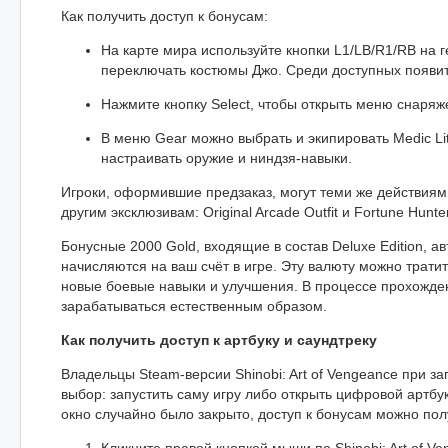
Как получить доступ к бонусам:
На карте мира используйте кнопки L1/LB/R1/RB на 
переключать костюмы Джо. Среди доступных появится
Нажмите кнопку Select, чтобы открыть меню снаряж
В меню Gear можно выбрать и экипировать Medic Lit
настраивать оружие и ниндзя-навыки.
Игроки, оформившие предзаказ, могут теми же действиями
другим эксклюзивам: Original Arcade Outfit и Fortune Hunte
Бонусные 2000 Gold, входящие в состав Deluxe Edition, а
начисляются на ваш счёт в игре. Эту валюту можно тратит
новые боевые навыки и улучшения. В процессе прохожден
зарабатываться естественным образом.
Как получить доступ к артбуку и саундтреку
Владельцы Steam-версии Shinobi: Art of Vengeance при з
выбор: запустить саму игру либо открыть цифровой артбук
окно случайно было закрыто, доступ к бонусам можно пол
Кликните правой кнопкой мыши по Shinobi: Art of V