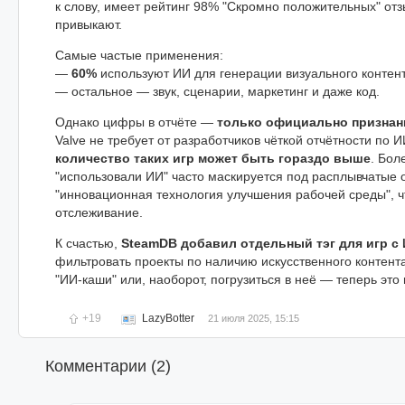
к слову, имеет рейтинг 98% "Скромно положительных" отз
привыкают.
Самые частые применения:
—
60%
используют ИИ для генерации визуального контент
— остальное — звук, сценарии, маркетинг и даже код.
Однако цифры в отчёте —
только официально признан
Valve не требует от разработчиков чёткой отчётности по 
количество таких игр может быть гораздо выше
. Бол
"использовали ИИ" часто маскируется под расплывчатые 
"инновационная технология улучшения рабочей среды", ч
отслеживание.
К счастью,
SteamDB добавил отдельный тэг для игр с
фильтровать проекты по наличию искусственного контент
"ИИ-каши" или, наоборот, погрузиться в неё — теперь это 
+19
LazyBotter
21 июля 2025, 15:15
Комментарии (
2
)