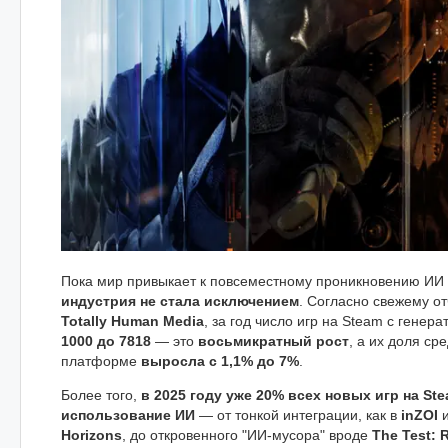
Пока мир привыкает к повсеместному проникновению ИИ 
индустрия не стала исключением
. Согласно свежему о
Totally Human Media
, за год число игр на Steam с гене
1000 до 7818
— это
восьмикратный рост
, а их доля ср
платформе
выросла с 1,1% до 7%
.
Более того,
в 2025 году уже 20% всех новых игр на S
использование ИИ
— от тонкой интеграции, как в
inZOI
Horizons
, до откровенного "ИИ-мусора" вроде
The Test: 