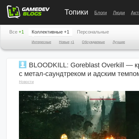
Топики
Блоги
Люди
Акт
Все
+1
Коллективные
+1
Персональные
Интересные
Новые
+1
Обсуждаемые
Лучшие
BLOODKILL: Goreblast Overkill — 
с метал-саундтреком и адским темпо
Новости