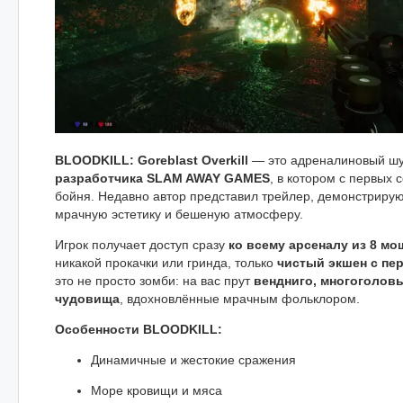
BLOODKILL: Goreblast Overkill
— это адреналиновый шу
разработчика SLAM AWAY GAMES
, в котором с первых 
бойня. Недавно автор представил трейлер, демонстриру
мрачную эстетику и бешеную атмосферу.
Игрок получает доступ сразу
ко всему арсеналу из 8 м
никакой прокачки или гринда, только
чистый экшен с пе
это не просто зомби: на вас прут
вендниго, многоголов
чудовища
, вдохновлённые мрачным фольклором.
Особенности BLOODKILL:
Динамичные и жестокие сражения
Море кровищи и мяса