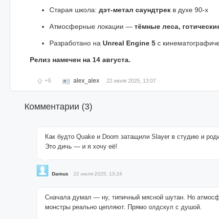
Старая школа:
дэт-метал саундтрек
в духе 90-х
Атмосферные локации —
тёмные леса, готическ
Разработано на
Unreal Engine 5
с кинематографиче
Релиз намечен на 14 августа.
+6
alex_alex
22 июля 2025, 13:07
Комментарии (
3
)
Как будто Quake и Doom затащили Slayer в студию и род
Это дичь — и я хочу её!
Damus
22 июля 2025, 13:24
Сначала думал — ну, типичный мясной шутан. Но атмосф
монстры реально цепляют. Прямо олдскул с душой.