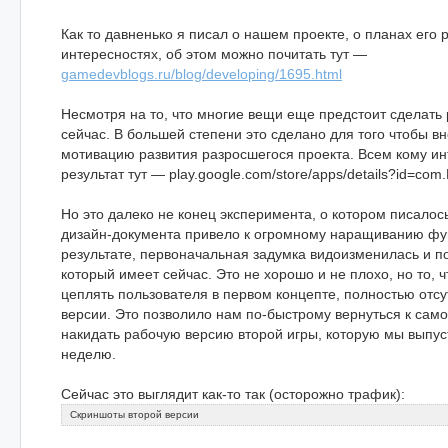
Как то давненько я писал о нашем проекте, о планах его 
интересностях, об этом можно почитать тут —
gamedevblogs.ru/blog/developing/1695.html
Несмотря на то, что многие вещи еще предстоит сделать 
сейчас. В большей степени это сделано для того чтобы вн
мотивацию развития разросшегося проекта. Всем кому ин
результат тут — play.google.com/store/apps/details?id=co
Но это далеко не конец эксперимента, о котором писалос
дизайн-документа привело к огромному наращиванию фу
результате, первоначальная задумка видоизменилась и по
который имеет сейчас. Это не хорошо и не плохо, но то, 
цеплять пользователя в первом концепте, полностью отсу
версии. Это позволило нам по-быстрому вернуться к само
накидать рабочую версию второй игры, которую мы выпу
неделю.
Сейчас это выглядит как-то так (осторожно трафик):
Скриншоты второй версии