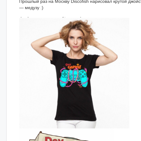
Прошлый раз на Москву Discofish нарисовал крутой джойс
— медузу :)