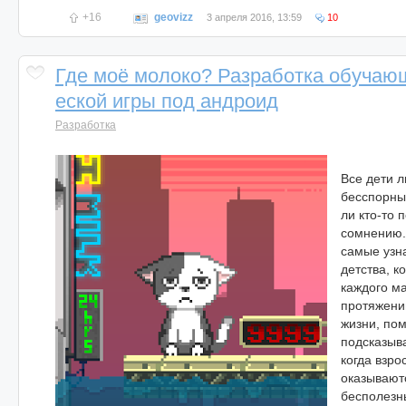
+16
geovizz
3 апреля 2016, 13:59
10
Где моё молоко? Разработка обучаю
еской игры под андроид
Разработка
Все дети л
бесспорны
ли кто-то 
сомнению.
самые узн
детства, 
каждого ма
протяжении
жизни, по
подсказыва
когда взро
оказывают
бесполезн