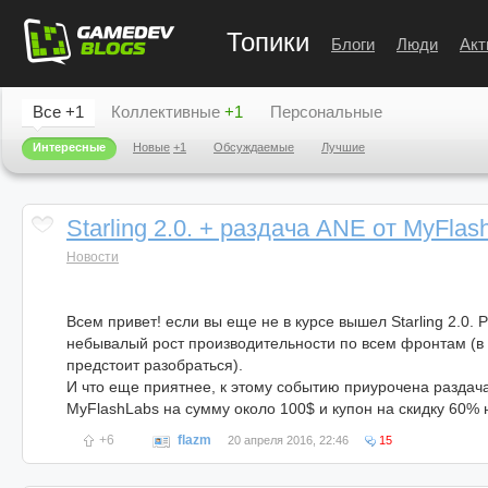
Топики
Блоги
Люди
Акт
Все
+1
Коллективные
+1
Персональные
Интересные
Новые
+1
Обсуждаемые
Лучшие
Starling 2.0. + раздача ANE от MyFlas
Новости
Всем привет! если вы еще не в курсе вышел Starling 2.0.
небывалый рост производительности по всем фронтам (в
предстоит разобраться).
И что еще приятнее, к этому событию приурочена раздача
MyFlashLabs на сумму около 100$ и купон на скидку 60%
+6
flazm
20 апреля 2016, 22:46
15