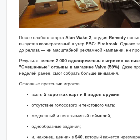
После слабого старта
Alan Wake 2
, студия
Remedy
попыта
выпустив кооперативный шутер
FBC: Firebreak
. Однако з
до релиза — ни масштабной рекламной кампании, ни про
Результат:
менее 2 000 одновременных игроков на пик
"Смешанные" отзывы в магазине Valve (59%)
. Даже пр
неделей ранее, смог собрать больше внимания.
Основные претензии игроков:
всего
5 коротких карт
и
6 видов оружия
;
отсутствие голосового и текстового чата;
медленный и неотзывчивый геймплей;
однообразные задания;
и, наконец, ценник в
$40
, который кажется чрезмер