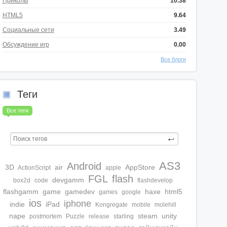
Приколы
10.38
HTML5
9.64
Социальные сети
3.49
Обсуждение игр
0.00
Все блоги
Теги
Все теги
AS3
Android
3D
air
AppStore
ActionScript
apple
FGL
flash
devgamm
box2d
code
flashdevelop
flashgamm
game
gamedev
haxe
html5
games
google
ios
iphone
indie
iPad
Kongregate
mobile
molehill
nape
steam
unity
postmortem
Puzzle
release
starling