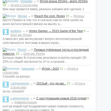
grmaster
→
Итоги конца 2014го - всего 2015го
26
→
Итоги и статистика
Мне еще нравится юмор, реально забавно всё сделано :)
Monax
→
Reach the core. Релиз
15
→
Релизы
Круто! Прикол в том, что я сначала сам по себе залип на
конге (кстати пришёл фичер на мыло), а...
krabboy
→
Armor Games → 2015 Game of the Year
9
→
Блог им. Rosso
А меня вот уже месяц мучает вопрос интеллектуальной
собственности. Костюмы в ваших играх...
Plorrin
→
Первые публичные тесты и последние
новости.
10
→
Блог им. Plorrin
Больше скажу. В статистике регулярно в группу заходят 20-
25% от общей численности. И то, в лучшем...
hanuman
→
Итоги - 2к15
11
→
Итоги и
статистика
Спасибо за репорт.
Lampogolovii
→
2015ый - что да как...
23
→
Итоги и
статистика
хе-хе, спасибо!
Lampogolovii
→
С наступающим новым 2016 годом!
8
→
Администрация
а-е! уж новый год! поздравляю! самая главная сложность,
имхо, — научиться везде ставить 16...