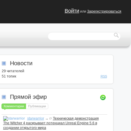
Войти
или
Зарегистрироваться
Новости
29
читателей
51 топик
RSS
Прямой эфир
Комментарии
Публикации
starwarrior
→
Техническая демонстрация
The Witcher 4 раскрывает потенциал Unreal Engine 5.6 в
создании открытого мира