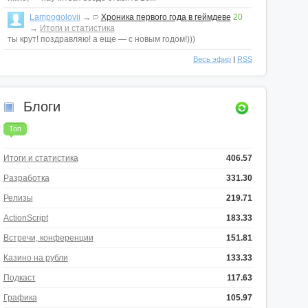
Lampogolovii
→
Хроника первого года в геймдеве
20
→
Итоги и статистика
ты крут! поздравляю! а еще — с новым годом!)))
Весь эфир
|
RSS
Блоги
Топ
Итоги и статистика
406.57
Разработка
331.30
Релизы
219.71
ActionScript
183.33
Встречи, конференции
151.81
Казино на рубли
133.33
Подкаст
117.63
Графика
105.97