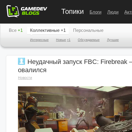
Топики
Блоги
Люди
Акт
Все
+1
Коллективные
+1
Персональные
Интересные
Новые
+1
Обсуждаемые
Лучшие
Неудачный запуск FBC: Firebreak
овалился
Новости