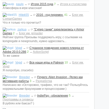
paulp
→
Итоги 2015 года
7
→
Итоги и статистика
Атмосфера в игре классная!
Hitek55
→
2016 - год перемен.
41
→
Блог им.
ComanGames
Что я только что прочитал?
zarkua
→
"Супер танки" зарелизились у Armor
Games
2
→
Блог им. grmaster
Рейтинг группа Призывы поддержать игру, с ссылками на
kongregate и newgrounds, нужно адресовать...
Vogd
→
Странное поведение нового плеера от
Adobe 20.0.0.286
2
→
ActionScript
То же самое
Vogd
→
Все наши игры и Patreon
10
→
Блог им.
Vogd
Я попробую, спасибо)
Breeder
→
Fingers: Alien Invasion - Релиз как
мотивация работы
3
→
Разработка
Написано же «Осторожно, трафик», что не так? Пользуйтесь
норрмальными браузерами и процессорами )
Breeder
→
IndiePay - обновление
5
→
Программы и сервисы
В рублях или баксах? )