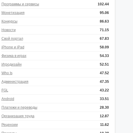
Программы и сервисы
102.44
Монетизация
95.06
Конкурсы
86.63
Новости
71.15
Свой портал
67.83
iPhone и iPad
58.09
Физика в играх
54.33
Игродизайн
52.51
Who Is
47.52
Администрация
47.35
FGL
43.22
Android
33.51
Платежи и переводы
28.30
Организация труда
12.87
Рецензии
11.62