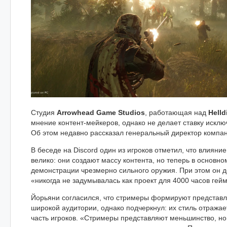
Студия
Arrowhead Game Studios
, работающая над
Helld
мнение контент-мейкеров, однако не делает ставку исклю
Об этом недавно рассказал генеральный директор компа
В беседе на Discord один из игроков отметил, что влияни
велико: они создают массу контента, но теперь в основн
демонстрации чрезмерно сильного оружия. При этом он доб
«никогда не задумывалась как проект для 4000 часов гей
Йорьяни согласился, что стримеры формируют представл
широкой аудитории, однако подчеркнул: их стиль отража
часть игроков. «Стримеры представляют меньшинство, но з