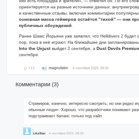
них есть площадка и зрители», — отметил он. По его сло
ориентируется на разные источники данных: внутриигрову
и качественные отзывы, включая комментарии популярных
основная масса геймеров остаётся “тихой” — они пр
публичных обсуждений
.
Ранее Шамс Йорьяни уже заявлял, что Helldivers 2 будет 
пор, пока в неё играют. На ближайшие дни запланирован
Into the Unjust
выйдет 2 сентября, а
Dust Devils Premi
сентября.
+14
magnufator
4 сентября 2025, 09:00
Комментарии (
3
)
Стримеров, конечно, интересно смотреть, но они редко иг
обычные люди». Хорошо, что разработчики понимают раз
подстраивают баланс только под хайп.
LikaStar
4 сентября 2025, 09:26