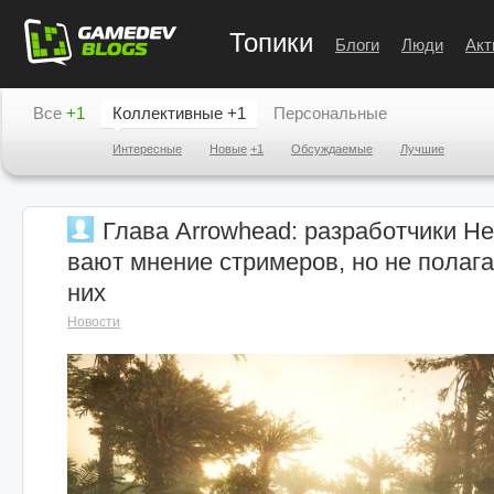
Топики
Блоги
Люди
Акт
Все
+1
Коллективные
+1
Персональные
Интересные
Новые
+1
Обсуждаемые
Лучшие
Глава Arrowhead: разработчики Hel
вают мнение стримеров, но не полага
них
Новости