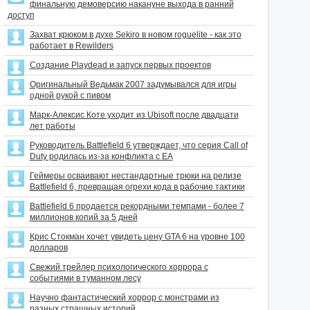
финальную демоверсию накануне выхода в ранний
доступ
Захват крюком в духе Sekiro в новом roguelite - как это
работает в Rewilders
Создание Playdead и запуск первых проектов
Оригинальный Ведьмак 2007 задумывался для игры
одной рукой с пивом
Марк-Алексис Коте уходит из Ubisoft после двадцати
лет работы
Руководитель Battlefield 6 утверждает, что серия Call of
Duty родилась из-за конфликта с EA
Геймеры осваивают нестандартные трюки на релизе
Battlefield 6, превращая огрехи кода в рабочие тактики
Battlefield 6 продается рекордными темпами - более 7
миллионов копий за 5 дней
Крис Стокман хочет увидеть цену GTA 6 на уровне 100
долларов
Свежий трейлер психологического хоррора с
событиями в туманном лесу
Научно фантастический хоррор с монстрами из
разных страшных историй