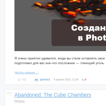
Я очень приятно удивился, когда вы стали оставлять свои
подготовил для вас кое-что посложнее — тлеющий уголь.
Читать дальше →
+11
geovizz
9 апреля 2015, 11:58
6
Abandoned: The Cube Chambers
Релизы