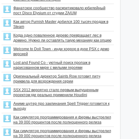
Фанатское сообщество раскритиковало юбилейный
пост Disco Elysium от студии ZA/UM
Как автор Furnish Master добился 100 тысяч продаж в
Steam
Когда одно поваленное дерево превращает лес в
домино. Нужно ли оставлять такую механику как опцию
Welcome to Doll Town - инди хоррор в духе PSX с демо
версией
Lost and Found Co - уютный поиск пропаж в
нарисованном мире с милыми героями
Оригинальный директор Saints Row готовит питч
приквела для возрождения серии
SSX 2012 вероятно стало первым выпущенным
проектом где реально применили Houdini
Аниме шутер про заклинания Spell Trigger готовится к
выходу
Как симулятор программирования и фермы выстрелил
на 39 000 процентов после полноценного релиза
Как симулятор программирования и фермы выстрелил
на 39 000 процентов после полноценного релиза