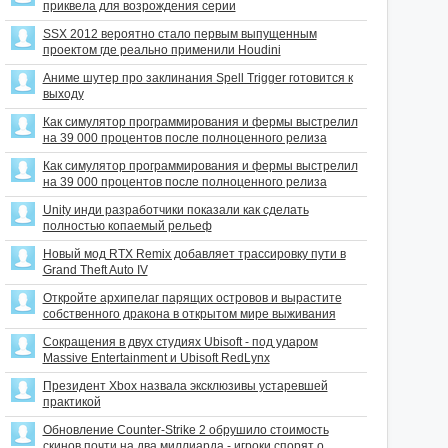
приквела для возрождения серии
SSX 2012 вероятно стало первым выпущенным
проектом где реально применили Houdini
Аниме шутер про заклинания Spell Trigger готовится к
выходу
Как симулятор программирования и фермы выстрелил
на 39 000 процентов после полноценного релиза
Как симулятор программирования и фермы выстрелил
на 39 000 процентов после полноценного релиза
Unity инди разработчики показали как сделать
полностью копаемый рельеф
Новый мод RTX Remix добавляет трассировку пути в
Grand Theft Auto IV
Откройте архипелаг парящих островов и вырастите
собственного дракона в открытом мире выживания
Сокращения в двух студиях Ubisoft - под ударом
Massive Entertainment и Ubisoft RedLynx
Президент Xbox назвала эксклюзивы устаревшей
практикой
Обновление Counter-Strike 2 обрушило стоимость
скинов почти на два миллиарда - игроки спорят о