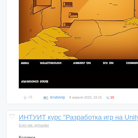
+5
krutovig
8 апреля 2015, 19:15
10
ИНТУИТ курс "Разработка игр на Unit
Блог им. grmaster
Коллеги,