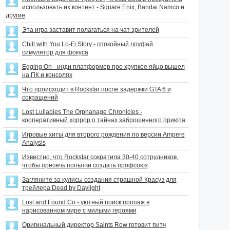
использовать их контент - Square Enix, Bandai Namco и
другие
Эта игра заставит полагаться на чат зрителей
Chill with You Lo-Fi Story - спокойный лоуфай
симулятор для фокуса
Egging On - инди платформер про хрупкое яйцо вышел
на ПК и консолях
Что происходит в Rockstar после задержки GTA 6 и
сокращений
Lost Lullabies The Orphanage Chronicles -
кооперативный хоррор о тайнах заброшенного приюта
Игровые хиты для второго рождения по версии Ampere
Analysis
Известно, что Rockstar сократила 30-40 сотрудников,
чтобы пресечь попытки создать профсоюз
Загляните за кулисы создания страшной Красуэ для
трейлера Dead by Daylight
Lost and Found Co - уютный поиск пропаж в
нарисованном мире с милыми героями
Оригинальный директор Saints Row готовит питч