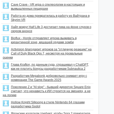
Cave Crave - VR игра о спелеологии в настоящих и
вымышленных пещерахе
Работа из дома превратилась в работу из Вайтрана в
Skyrim VR
Хайп вокруг Half Life 3 достигает пика на фоне слухов о
скором анонсе
Bioflux - Horde отправляет игрока выживать в
карантинной зоне, кишащей ордами зомби
Activision благодарит игроков за "отличную реакцию" на
Call of Duty Black Ops 7, несмотря на провальные
оценки
Глава Krafton, по данным суда, спрашивал у ChatGPT,
как не платить бонусы разработчикам Subnautica 2
Разработчик Megabonk добровольно снимает игру с
номинации The Game Awards 2025
Поколение Z и "AI slop" - бывший директор Square Enix
считает, что ненависть к ИИ строится на эмоциях, а не
на логике
Hollow Knight Silksong в стиле Nintendo 64 глазами
разработчика Godot
Японские издатели требуют, чтобы Sora 2 прекратила