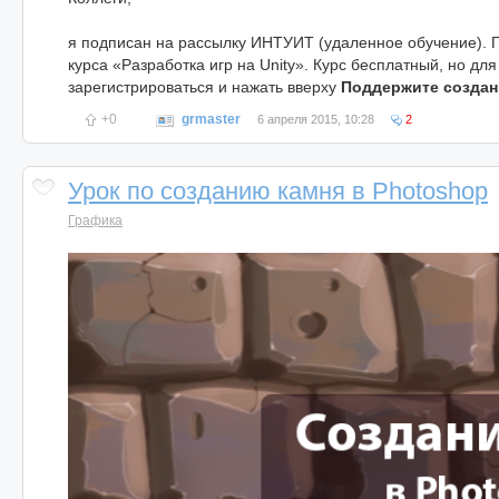
я подписан на рассылку ИНТУИТ (удаленное обучение). П
курса «Разработка игр на Unity». Курс бесплатный, но дл
зарегистрироваться и нажать вверху
Поддержите создани
+0
grmaster
6 апреля 2015, 10:28
2
Урок по созданию камня в Photoshop
Графика