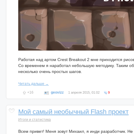
Работая над артом Crest Breakout 2 мне приходится рисов
Со временем я наработал небольшую методику. Таким обр
несколько очень простых шагов.
Читать дальше →
+16
geovizz
1 апреля 2015, 01:02
9
Мой самый необычный Flash проект
Итоги и статистика
Всем привет! Меня зовут Михаил, я инди разработчик. Не