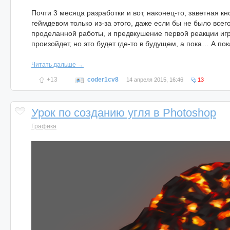
Почти 3 месяца разработки и вот, наконец-то, заветная 
геймдевом только из-за этого, даже если бы не было всег
проделанной работы, и предвкушение первой реакции игро
произойдет, но это будет где-то в будущем, а пока… А пок
Читать дальше →
+13
coder1cv8
14 апреля 2015, 16:46
13
Урок по созданию угля в Photoshop
Графика