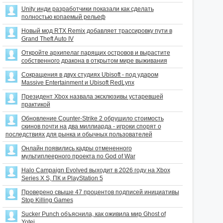
Unity инди разработчики показали как сделать
полностью копаемый рельеф
Новый мод RTX Remix добавляет трассировку пути в
Grand Theft Auto IV
Откройте архипелаг парящих островов и вырастите
собственного дракона в открытом мире выживания
Сокращения в двух студиях Ubisoft - под ударом
Massive Entertainment и Ubisoft RedLynx
Президент Xbox назвала эксклюзивы устаревшей
практикой
Обновление Counter-Strike 2 обрушило стоимость
скинов почти на два миллиарда - игроки спорят о
последствиях для рынка и обычных пользователей
Онлайн появились кадры отмененного
мультиплеерного проекта по God of War
Halo Campaign Evolved выходит в 2026 году на Xbox
Series X S, ПК и PlayStation 5
Проверено свыше 47 процентов подписей инициативы
Stop Killing Games
Sucker Punch объяснила, как оживила мир Ghost of
Yotei