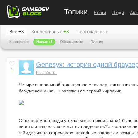
Топики
Блоги
Люди
Акт
Все
+3
Коллективные
+3
Персональные
Интересные
Новые
+3
Обсуждаемые
Лучшие
Genesyx: история одной браузе
1
Разработка
Четыре с половиной года прошло с тех пор, как возникла
блэкджеком и шл...
и заложен ее первый кирпичик.
С тех пор много воды утекло, много новых знаний было п
вставали вопросы «а стоит ли продолжать?» и «стоило 
геймдев часто встречаются подобные вопросы и возможно