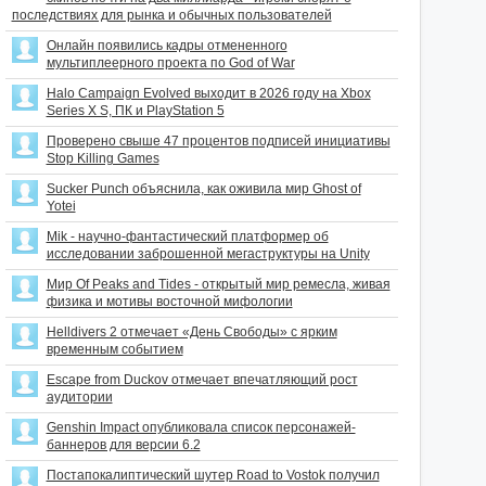
последствиях для рынка и обычных пользователей
Онлайн появились кадры отмененного
мультиплеерного проекта по God of War
Halo Campaign Evolved выходит в 2026 году на Xbox
Series X S, ПК и PlayStation 5
Проверено свыше 47 процентов подписей инициативы
Stop Killing Games
Sucker Punch объяснила, как оживила мир Ghost of
Yotei
Mik - научно-фантастический платформер об
исследовании заброшенной мегаструктуры на Unity
Мир Of Peaks and Tides - открытый мир ремесла, живая
физика и мотивы восточной мифологии
Helldivers 2 отмечает «День Свободы» с ярким
временным событием
Escape from Duckov отмечает впечатляющий рост
аудитории
Genshin Impact опубликовала список персонажей-
баннеров для версии 6.2
Постапокалиптический шутер Road to Vostok получил