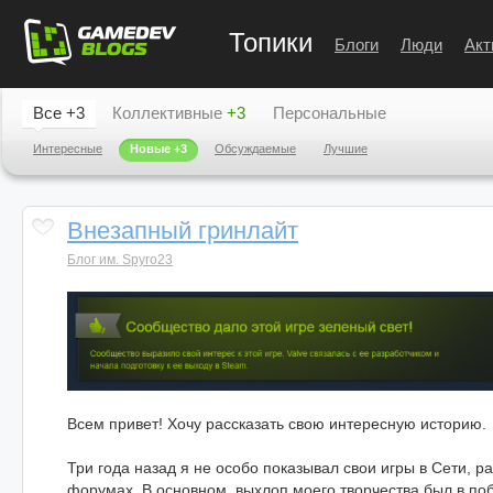
Топики
Блоги
Люди
Акт
Все
+3
Коллективные
+3
Персональные
Интересные
Новые
+3
Обсуждаемые
Лучшие
Внезапный гринлайт
Блог им. Spyro23
Всем привет! Хочу рассказать свою интересную историю.
Три года назад я не особо показывал свои игры в Сети, р
форумах. В основном, выхлоп моего творчества был в по