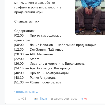
минимализм в разработке
графики и роль виральности в
продвижении игры.
Слушать выпуск
Содержание:
[02:00] — Про то как родилась
идея игры.
[08:00] — Денис Новиков — небольшай предыстория.
[12:30] — DevGamm. Паблишер.
[20:00] — AIR. Маркетинг.
[22:00] — Steam.
[26:00] — Издатель и маркетинг. Виральность.
[34:15] — Арт. Анимация. Как проще.
[40:00] — Про лень. Коммуникации.
[48:30] — Релиз Андроида.
[51:30] — Жизнь после релиза.
Читать дальше →
+13
flazm
15 августа 2015, 01:09
46