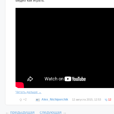
Видео как играть:
Читать дальше →
+2
Alex_Nichiporchik
12 августа 2015, 12:53
12
←
предыдущая
следующая
→