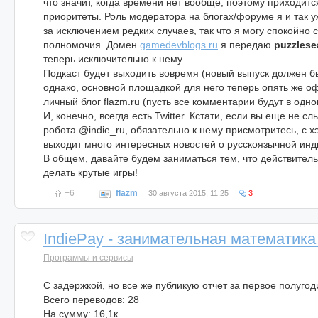
что значит, когда времени нет вообще, поэтому приходитс
приоритеты. Роль модератора на блогах/форуме я и так у
за исключением редких случаев, так что я могу спокойно с
полномочия. Домен
gamedevblogs.ru
я передаю
puzzlese
теперь исключительно к нему.
Подкаст будет выходить вовремя (новый выпуск должен бы
однако, основной площадкой для него теперь опять же о
личный блог flazm.ru (пусть все комментарии будут в одно
И, конечно, всегда есть Twitter. Кстати, если вы еще не с
робота @indie_ru, обязательно к нему присмотритесь, с х
выходит много интересных новостей о русскоязычной инд
В общем, давайте будем заниматься тем, что действител
делать крутые игры!
+6
flazm
30 августа 2015, 11:25
3
IndiePay - занимательная математика
Программы и сервисы
С задержкой, но все же публикую отчет за первое полугод
Всего переводов: 28
На сумму: 16,1к